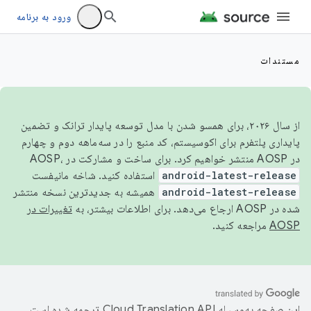
ورود به برنامه
مستندات
از سال ۲۰۲۶، برای همسو شدن با مدل توسعه پایدار ترانک و تضمین
پایداری پلتفرم برای اکوسیستم، کد منبع را در سه‌ماهه دوم و چهارم
در AOSP منتشر خواهیم کرد. برای ساخت و مشارکت در AOSP،
android-latest-release
استفاده کنید. شاخه مانیفست
android-latest-release
همیشه به جدیدترین نسخه منتشر
شده در AOSP ارجاع می‌دهد. برای اطلاعات بیشتر، به
تغییرات در
AOSP
مراجعه کنید.
این صفحه به‌وسیله
ترجمه شده است.