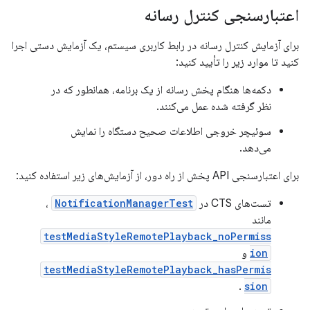
اعتبارسنجی کنترل رسانه
برای آزمایش کنترل رسانه در رابط کاربری سیستم، یک آزمایش دستی اجرا
کنید تا موارد زیر را تأیید کنید:
دکمه‌ها هنگام پخش رسانه از یک برنامه، همانطور که در
نظر گرفته شده عمل می‌کنند.
سوئیچر خروجی اطلاعات صحیح دستگاه را نمایش
می‌دهد.
برای اعتبارسنجی API پخش از راه دور، از آزمایش‌های زیر استفاده کنید:
تست‌های CTS در
NotificationManagerTest
،
مانند
testMediaStyleRemotePlayback_noPermiss
ion
و
testMediaStyleRemotePlayback_hasPermis
.
sion