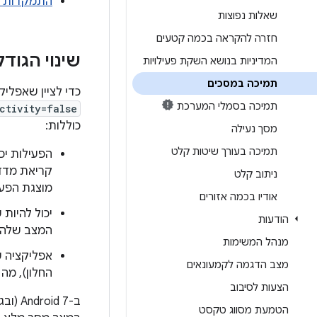
התמקדות ב
שאלות נפוצות
חזרה להקראה בכמה קטעים
שינוי הגוד
המדיניות בנושא השקת פעילויות
תמיכה במסכים
כדי לציין שאפליק
תמיכה בסמלי המערכת
ctivity=false
כוללות:
מסך נעילה
תמיכה בעורך שיטות קלט
הפעילות יכו
קריאת מדדי
ניתוב קלט
מוצגת הפעי
אודיו בכמה אזורים
יכול להיות
הודעות
המצב שלה 
מנהל המשימות
אפליקציה ע
מצב הדגמה לקמעונאים
החלון), מה
הצעות לסיבוב
ב-Android 7 (ובגרסאות מתקדמות יותר), אפשר להגדיר אפליקציה
הטמעת מסווג טקסט