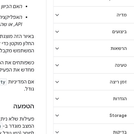
האם הכיוון
מדיה
האפליקציה 
API, או שהיא כוללת הצהרה מפורשת על יחס הגובה-רוחב
ביצועים
באיור הזה מוצגת
החלון מוקטן כדי
הרשאות
המשתמש מקבל אפ
כשפותחים את המכ
טעינה
מחדש את הפעילו
אם המדיניות
ity
זמן ריצה
גודל.
הגדרות
הטמעה
Storage
המצב מוגדר ב-
)
בדיקות
למסך (כמו גודל 