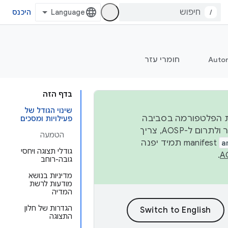
/
היכנס
Auto
חומרי עזר
בדף הזה
שינוי הגודל של
 יציבות הפלטפורמה בסביבה
פעילויות ומסכים
העסקית, נפרסם קוד מקור ב-AOSP ברבעון השני וברבעון הרביעי. כדי ליצור ולתרום ל-AOSP, צריך
הטמעה
a
manifest תמיד יפנה
גודלי תצוגה ויחסי
.
גובה-רוחב
מדיניות בנושא
מודעות לרשת
המדיה
הגדרות של חלון
התצוגה