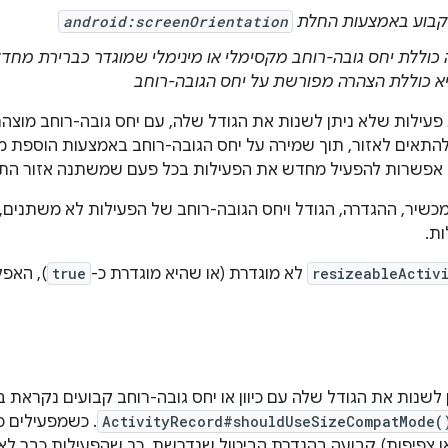
 קבוע באמצעות החלת
android:screenOrientation
כוללת יחס גובה-רוחב מקסימלי או מינימלי שמוגדר כברירת מחד
 פעילות שלא ניתן לשנות את הגודל שלה, עם יחס גובה-רוחב מוצה
 להתאים לאזור, תוך שמירה על יחס הגובה-רוחב באמצעות הוספת 
שרות להפעיל מחדש את הפעילות בכל פעם שמשתנה אזור התצו
שיר, ההגדרה, הגודל ויחס הגובה-רוחב של הפעילות לא משתנים,
ת.
resizeableActiv
לא מוגדרת (או שהיא מוגדרת כ-
true
), האפל
ActivityRecord#shouldUseSizeCompatMode(
או צפיפות) קבועה בהגדרת הביטול שנדרשת, כך שהפעילות כבר לא