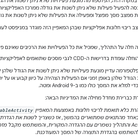
מקרה הזה, הפלטפורמה מונעת פעילויות שלא ניתן לשנות את הגו
 להפעיל פעילות שלא ניתן לשנות את גודלה ממרכז האפליקציות
 ממצב מסך מפוצל ומפעילה את הפעילות שלא ניתן לשנות את גו
ב ריבוי חלונות אפליקציות שבהן המאפיין הזה מוגדר במניפסט לע
 חלה על התהליך, שמכיל את כל הפעילויות ואת הרכיבים שאינם פעי
בדרישות ה-CDD לגבי מסכים שתואמים לאפליקציות.
Android 1, הפלטפורמה עדיין מונעת פעילויות שלא ניתן לשנות את הגודל ש
ודל שלהן באופן זמני אם הפעילות הצהירה על כיוון קבוע או על יח
לא את המסך כולו כמו ב-Android 9 ומטה.
 כברירת מחדל מחילה את המדיניות הבאה:
ableActivity
 עומדת באחד מהתנאים שמתוארים בהמשך, אז כשצריך לשנות את הגד
Activity, ה-Activity והתהליך נשמרים עם ההגדרה המקורית, והמשתמש מק
להשתמש בהגדרת התצורה של המסך המעודכנת.