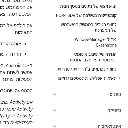
במצב מסך מלא. ב
ייבוא וייצוא של נתונים במסך הבית
אם המשתמש מנסה
הפלטפורמה יוצאת
קומפוזיציה משולבת של SDR ו-HDR
לחצני המדיה בממשק המשתמש
אסור להפעיל במצ
של המערכת
התאימות:
מודול Window
Manager
אותה הגדרה
Extensions
ההגדרה שהוחלה עומדת 
הגדרה של סיבוב אוטומטי
שמבוססת על מצב המכשיר
ב-0
סיווג הכפתורים ב"הגדרות המהירות"
אפשר לשנות את הג
תאימות אפליקציות למסכים גדולים
הפעילות ישתנה כדי למ
ההטמעה שמוגדרת
גופנים
אם Activity מוצהרת כלא תואמת לריבוי חלונות באמצעות המאפיין
Activity
גרפיקה
האפליקציה כדי 
אינטראקציה