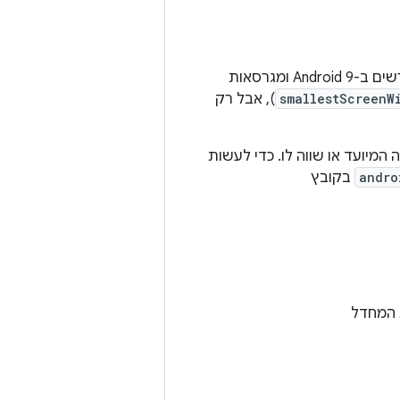
במכשירים יכולים להיות מסכים משניים עם גדלים ורזולוציות קטנים יותר מאלה שנדרשים ב-Android 9 ומגרסאות
smallestScreenW
), אבל רק
המיועד או שווה לו. כדי לעשות
andro
בקובץ