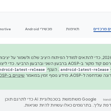
ם מרכזיים
תאימות
מכשירי Android
motive
החל משנת 2026, כדי להתאים למודל הפיתוח היציב שלנו ולשמור על
android-latest-release
. הענף
ndroid-latest-release
ל-AOSP. מידע נוסף זמין במאמר
שינויים ב-AOSP
‫Google משתמשת בטכנולוגיית AI כדי לתרגם תוכן
ת עליך. בתרגומים כאלו עשויות להיות שגיאות.