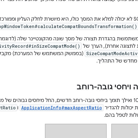
אם פעילות ה-SCM לא יכולה למלא את המסך כולו, היא מיושרת לחלק העליון ו
ppWindowToken#calculateCompatBoundsTransformation()
שפעילות SCM משתמשת בהגדרת תצורה של מסך שונה מהקונטיינר שלה (לדו
 לתצוגה אחרת), הערך של
ivityRecord#inSizeCompatMode()
SizeCompatModeActiv
(בממשק המשתמש של המערכת) מקבל א
מחדש של התהליך.
ה ויחסי גובה-רוחב
‫Android מגרסה 10 ואילך תומך ביחסי גובה-רוחב חדשים, החל מיחסים גבוהים 
ApplicationInfo#maxAspectRatio
ו
tRatio
לות לטפל בהם.