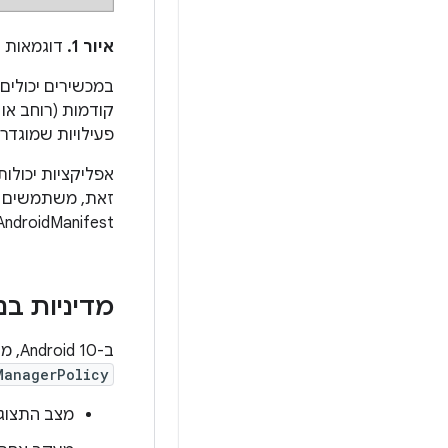
איור 1.
דוגמאות ליח
קודמות (רוחב או גובה מינימלי של 2.5 א
פעילויות שמוגדר
אפליקציות יכולות
זאת, משתמשים ב
AndroidManifest.
מדיניות ב
ב-Android 10, מדיניות מסוימת לגבי תצוגה מופרדת ומועברת מההטמעה של ברירת המחדל
ManagerPolicy
מצב התצוגה