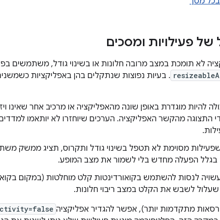
כל מסך
ל של פעילויות ומסכים
ציה לא תומכת במצב מרובה חלונות או בשינוי גודל, משתמשים בפעי
resizeableA
. בעיות נפוצות שנתקלים בהן באפליקציות כשמשנים
לה להיות מוגדרת באופן שונה מהאפליקציה או מרכיב אחר שאינו ויזו
 התצוגה מהקשר האפליקציה. הערכים שיוחזרו לא יותאמו למדדים 
לות.
 שפעילות מסוימת לא תטפל בשינוי גודל ותקרוס, תציג ממשק מש
בגלל הפעלה מחדש בלי לשמור את מצב המופע.
שויה לנסות להשתמש בקואורדינטות קלט מוחלטות (במקום בקואור
 שעלול לשבש את הקלט במצב ריבוי חלונות.
ctivity=false