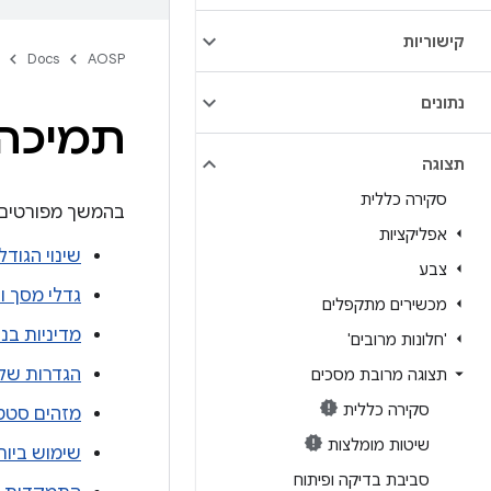
קישוריות
Docs
AOSP
נתונים
תמיכה
תצוגה
סקירה כללית
בהמשך מפורטים ה
אפליקציות
שינוי הגודל
צבע
גדלי מסך וי
מכשירים מתקפלים
מדיניות בנ
'חלונות מרובים'
הגדרות של 
תצוגה מרובת מסכים
סקירה כללית
מזהים סטט
שיטות מומלצות
שימוש ביות
סביבת בדיקה ופיתוח