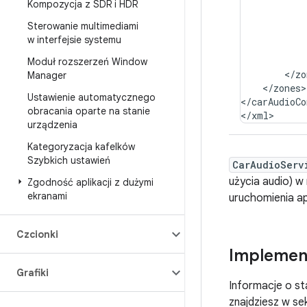
Kompozycja z SDR i HDR
Sterowanie multimediami
w interfejsie systemu
Moduł rozszerzeń Window
<
/
zo
Manager
<
/
zones
>

Ustawienie automatycznego
<
/
carAudioCo
obracania oparte na stanie
<
/
xml
>
urządzenia
Kategoryzacja kafelków
Szybkich ustawień
CarAudioServ
użycia audio) w
Zgodność aplikacji z dużymi
ekranami
uruchomienia apl
Czcionki
Implemen
Grafiki
Informacje o st
znajdziesz w se