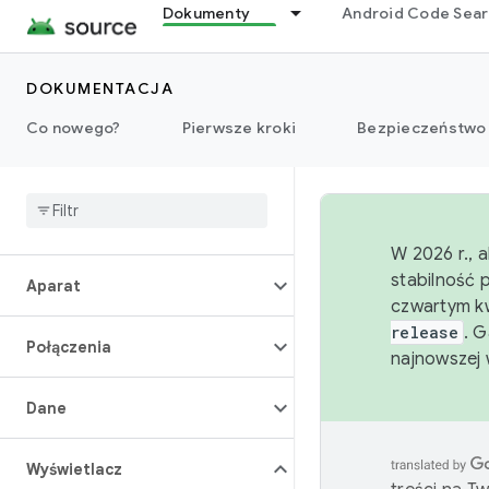
Dokumenty
Android Code Sea
DOKUMENTACJA
Przegląd
Co nowego?
Pierwsze kroki
Bezpieczeństwo
Architektura
Dźwięk
W 2026 r., 
stabilność 
Aparat
czwartym kw
release
. 
Połączenia
najnowszej 
Dane
Wyświetlacz