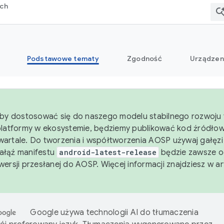
rch
Podstawowe tematy
Zgodność
Urządzen
aby dostosować się do naszego modelu stabilnego rozwoju 
platformy w ekosystemie, będziemy publikować kod źródło
artale. Do tworzenia i współtworzenia AOSP używaj gałęz
Gałąź manifestu
android-latest-release
będzie zawsze o
wersji przesłanej do AOSP. Więcej informacji znajdziesz w a
Google używa technologii AI do tłumaczenia