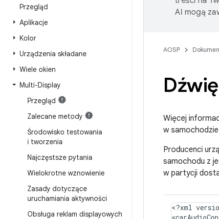
treści na T
Przegląd
AI mogą zaw
Aplikacje
Kolor
AOSP
Dokumen
Urządzenia składane
Wiele okien
Dźwię
Multi-Display
Przegląd
Zalecane metody
Więcej informac
w samochodzie 
Środowisko testowania
i tworzenia
Producenci urz
Najczęstsze pytania
samochodu z jed
w partycji dost
Wielokrotne wznowienie
Zasady dotyczące
uruchamiania aktywności
<
?
xml
versi
Obsługa reklam displayowych
<
carAudioCon