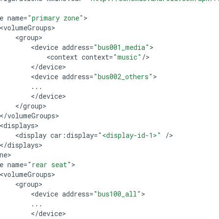
e
name
=
"primary zone"
<
volumeGroups
<
group
<
device
address
=
"bus001_media"
<
context
context
=
"music"
/
<
/
device
<
device
address
=
"bus002_others"
...
<
/
device
<
/
group
<
/
volumeGroups
<
displays
<
display
car
:
display
=
"<display-id-1>"
/
<
/
displays
ne
e
name
=
"rear seat"
<
volumeGroups
<
group
<
device
address
=
"bus100_all"
...
<
/
device