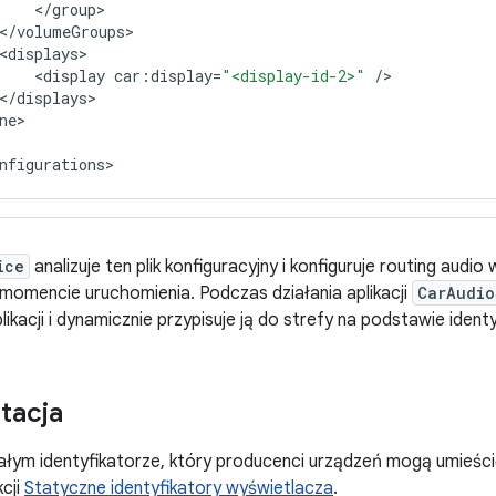
<
/
group
<
/
volumeGroups
<
displays
<
display
car
:
display
=
"<display-id-2>"
/
<
/
displays
ne
nfigurations
>

ice
analizuje ten plik konfiguracyjny i konfiguruje routing audio
 momencie uruchomienia. Podczas działania aplikacji
CarAudio
ikacji i dynamicznie przypisuje ją do strefy na podstawie ident
tacja
ałym identyfikatorze, który producenci urządzeń mogą umieścić
kcji
Statyczne identyfikatory wyświetlacza
.