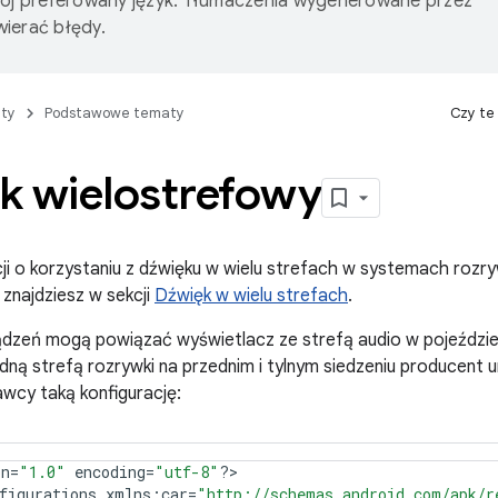
wój preferowany język. Tłumaczenia wygenerowane przez
ierać błędy.
ty
Podstawowe tematy
Czy te
k wielostrefowy
ji o korzystaniu z dźwięku w wielu strefach w systemach rozry
znajdziesz w sekcji
Dźwięk w wielu strefach
.
ądzeń mogą powiązać wyświetlacz ze strefą audio w pojeździe
ną strefą rozrywki na przednim i tylnym siedzeniu producent
awcy taką konfigurację:
on
=
"1.0"
encoding
=
"utf-8"
?
>

figurations
xmlns
:
car
=
"http://schemas.android.com/apk/r