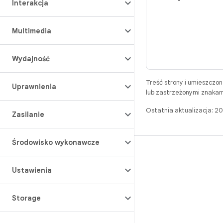
Interakcja
Multimedia
Wydajność
Treść strony i umieszczo
Uprawnienia
lub zastrzeżonymi znakam
Ostatnia aktualizacja: 
Zasilanie
Środowisko wykonawcze
BUILD
Repozytorium Androida
Ustawienia
Wymagania
Storage
Pobieranie
Wyświetl podgląd plików binarnych