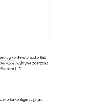
 według kontekstu audio (lub
Service
wykrywa zdarzenie
yfikatora UID.
 w pliku konfiguracyjnym,