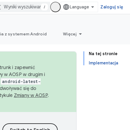
/
Zaloguj się
ia z systemem Android
Więcej
Na tej stronie
Implementacja
trunk i zapewnić
wy w AOSP w drugim i
i
android-latest-
dwoływać się do
rtykule
Zmiany w AOSP
.