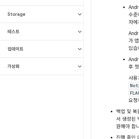
And
Storage
수준
자에
테스트
An
가 
있습
업데이트
And
가상화
후 
사용
Not
FLA
요청
백업 및 복원
서 생성된 
원해야 합니
진행 중인 