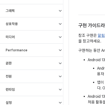
그래픽
상호작용
구현 가이드
참조 구현은
알림
미디어
을 참고하세요.
Performance
구현하는 동안 An
Androi
권한
And
용자
전원
앱이
다.
런타임
Androi
처음 활동을
설정