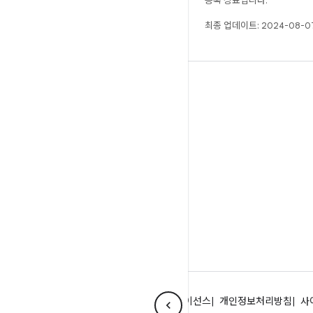
등록 상표입니다.
최종 업데이트: 2024-08-07
빌드
Android 저장소
요구사항
다운로드
바이너리 미리보기
공장 출고 시 이미지
드라이버 바이너리
Android 정보
커뮤니티
법률 조항
라이선스
개인정보처리방침
사