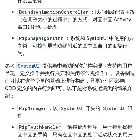
作发生变化。
BoundsAnimationController
：以不触发配置更改
（在调整大小的过程中）的方式，对画中画 Activity
窗口进行动画处理。
PipSnapAlgorithm
：系统和 SystemUI 中使用的共
享类，可控制屏幕边缘附近的画中画窗口的贴靠行
为。
参考
SystemUI
提供画中画功能的完整实现（支持向用户
呈现自定义操作并执行展开和关闭等常规操作）。设备制造
商可以在这些变更的基础上进行构建，只要它们不影响
CDD 定义的内在行为即可。以下是对系统逻辑类的简单介
绍：
PipManager
：以
SystemUI
开头的
SystemUI
组
件。
PipTouchHandler
：触摸处理程序，用于控制操控
画中画的手势。只有在画中画的处于活动状态的用户