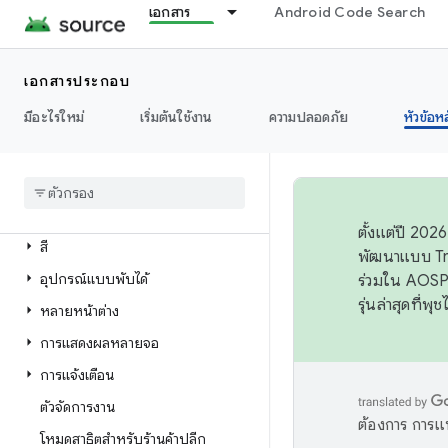
เอกสาร
Android Code Search
การเชื่อมต่อ
เอกสารประกอบ
ข้อมูล
มีอะไรใหม่
เริ่มต้นใช้งาน
ความปลอดภัย
หัวข้อห
แสดง
ภาพรวม
แอป
ตั้งแต่ปี 20
สี
พัฒนาแบบ Tr
อุปกรณ์แบบพับได้
ร่วมใน AOSP 
รุ่นล่าสุดที่พ
หลายหน้าต่าง
การแสดงผลหลายจอ
การแจ้งเตือน
ตัวจัดการงาน
ต้องการ การแ
โหมดสาธิตสำหรับร้านค้าปลีก