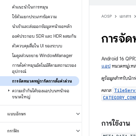
คำแนะนำในการหมุน
AOSP
เอกสาร
ใช้ตัวแยกประเภทข้อความ
นำเข้าและส่งออกข้อมูลหน้าจอหลัก
การจัดห
องค์ประกอบ SDR และ HDR ผสมกัน
ตัวควบคุมสื่อใน UI ของระบบ
โมดูลส่วนขยาย Window
Manager
Android 16 QPR2 มี
การตั้งค่าหมุนอัตโนมัติตามสถานะของ
แอป
หมวดหมู่เหล่า
อุปกรณ์
ดูข้อมูลสำหรับนั
การจัดหมวดหมู่การ์ดการตั้งค่าด่วน
คลาส
TileServ
ความเข้ากันได้ของแอปบนหน้าจอ
ขนาดใหญ่
CATEGORY_CON
แบบอักษร
การใช้งาน
กราฟิก