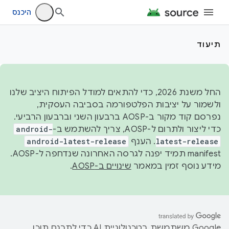
היכנס
תיעוד
החל משנת 2026, כדי להתאים למודל הפיתוח היציב שלנו
ולשמור על יציבות הפלטפורמה בסביבה העסקית,
נפרסם קוד מקור ב-AOSP ברבעון השני וברבעון הרביעי.
כדי ליצור ולתרום ל-AOSP, צריך להשתמש ב-
android-
latest-release
. הענף
android-latest-release
manifest תמיד יפנה לגרסה האחרונה שנדחפה ל-AOSP.
מידע נוסף זמין במאמר
שינויים ב-AOSP
.
‫Google משתמשת בטכנולוגיית AI כדי לתרגם תוכן