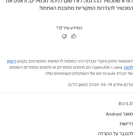
לוודא שמכשיר ההדגמה לא רשום לניהול מכשירים, ולאפס את
המכשיר להגדרות המקוריות מתוכנת האתחול.
המידע עזר לך?
דוגמאות התוכן והקוד שבדף הזה כפופות לרישיונות המפורטים בקטע
רישיון
לתוכן
.‏ Java ו-OpenJDK הם סימנים מסחריים או סימנים מסחריים רשומים
של חברת Oracle ו/או של השותפים העצמאיים שלה.
עדכון אחרון: 2026-06-18 (שעון UTC).
BUILD
מאגר Android
דרישות
להסבר על ההורדה