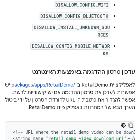
DISALLOW_CONFIG_WIFI
DISALLOW_CONFIG_BLUETOOTH
DISALLOW_INSTALL_UNKNOWN_SOU
RCES
DISALLOW_CONFIG_MOBILE_NETWOR
KS
עדכון סרטון ההדגמה באמצעות האינטרנט
לאפליקציית RetailDemo ב-
/packages/apps/RetailDemo
יש
אפשרות לעדכן את סרטון ההדגמה אם יש קישוריות לרשת.
אפשר להגדיר את כתובת ה-URL להורדת הסרטון על ידי ביטול
הערך הבא של המחרוזת באפליקציית RetailDemo.
<
!--
URL
where
the
retail
demo
video
can
be
downlo
<
string
name
=
"retail_demo_video_download_url"
><
/
st