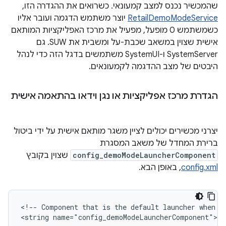
שהמכשיר נכנס למצב קמעונאי. כשרואים את ההגדרה הזו,
RetailDemoModeService
יוצר משתמש הדגמה ועובר אליו
כשמשתמש 0 מופעל, מפעיל את מרכז האפליקציות המותאם
אישית שצוין במשאב שכבת-על ומשבית את SUW. גם
SystemServer ו-SystemUI משתמשים בדגל הזה כדי לנהל
היבטים של מצב ההדגמה לקמעונאים.
הגדרת מרכז אפליקציות או נגן וידאו בהתאמה אישית
יצרני מכשירים יכולים לציין משגר מותאם אישית על ידי ביטול
ברירת המחדל של משאב המסגרת
config_demoModeLauncherComponent
שצוין בקובץ
config.xml
, באופן הבא.
<!-- Component that is the default launcher when Re