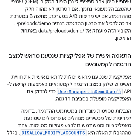
שיחפש סימן אחר ספציפי ליצרן הציוד המקורי (OEM) שמציין
שהמצב הקמעונאי נתמך, אם הסרטון לא מהווה חלק
מההדגמה. אם יש מחיצות A/B במערכת, מחיצה B במערכת
צריכה להכיל את סרטון ההדגמה בנתיב ‎ /preloads/demo.
הקובץ הזה מועתק אל /data/preloads/demo באתחול
הראשון.
התאמה אישית של אפליקציות שנטענו מראש למצב
הדגמה לקמעונאים
אפליקציות שנטענו מראש יכולות להתאים אישית את חוויית
השימוש שלהן במצב הדגמה לקמעונאים באמצעות קריאה ל-
API‏
UserManager.isDemoUser()
כדי לבדוק אם
האפליקציה מופעלת בסביבת הדגמה.
הגבלות מסוימות מוגדרות במשתמש ההדגמה, בדומה
למדיניות של מכשירים מנוהלים או פרופילים שמונעת
מאפליקציות וממשתמשים לבצע פעולות מסוימות. אחת
מההגבלות האלה היא
DISALLOW_MODIFY_ACCOUNTS
. בגלל