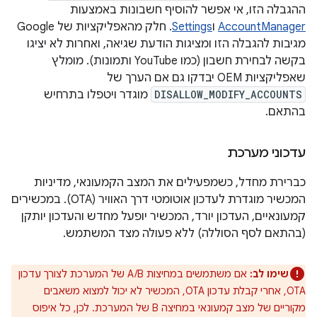
ההגבלה הזו, אי אפשר להוסיף חשבונות באמצעות
AccountManager
ו
Settings
. חלק מהאפליקציות של Google
מגיבות להגבלה הזו ומציגות הודעת שגיאה, ואחרות לא יציגו
בקשה לבחירת חשבון (כמו YouTube ותמונות). מומלץ
שאפליקציות OEM יבדקו גם אם הערך של
DISALLOW_MODIFY_ACCOUNTS
מוגדר ויטפלו בתרחיש
בהתאם.
עדכוני מערכת
כברירת מחדל, כשמפעילים את המצב הקמעונאי, מדיניות
המכשיר מוגדרת לעדכון אוטומטי דרך האוויר (OTA). במכשירים
קמעונאיים, העדכון יורד, המכשיר יופעל מחדש והעדכון יותקן
(בהתאם לסף הסוללה) ללא פעולה מצד המשתמש.
שימו לב:
אם משתמשים במחיצות A/B של המערכת לצורך עדכון
OTA, אחרי קבלת עדכון OTA, המכשיר לא יכול למצוא משאבים
מקוריים של מצב קמעונאי במחיצה B של המערכת. לכן, כל איפוס