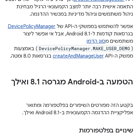
התאמה אישית רבה יותר למצב הקמעונאי הרגיל מבחינת
ניהול משתמשים וניהול מדיניות במכשיר ההדגמה.
אפשר להשתמש בממשקי ה-API של
DevicePolicyManager
בגרסאות קודמות ל-Android 8.1, אבל אי אפשר ליצור
משתמשים מ
סוג הדמו
(
DevicePolicyManager.MAKE_USER_DEMO
) באמצעות
ממשק ה-API‏
createAndManageUser
בגרסאות 8.0 ומטה.
הטמעה ב-Android מגרסה 8
1 ואילך
.
בקטע הזה מפורטים השיפורים בפלטפורמה ומתואר
אפליקציית ההדגמה הקמעונאית ב-Android 8.1 ואילך.
שינויים בפלטפורמות