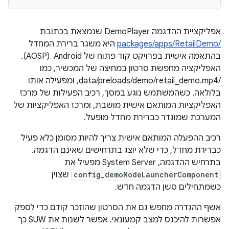
אפליקציית ההדגמה DemoPlayer שנמצאת בכתובת
/packages/apps/RetailDemo
היא משגר ברירת המחדל
בהתאמה אישית בפרויקט קוד פתוח של Android ‏ (AOSP).
האפליקציה מחפשת סרטון במחיצה של המכשיר, כמו
/data/preloads/demo/retail_demo.mp4, ומפעילה אותו
בלולאה. כשהמשתמש נוגע במסך, רכיב הפעילות של מרכז
האפליקציות המותאם אישית מושבת, ומרכז האפליקציות של
המערכת שמוגדר כברירת מחדל מופעל.
רכיב ההפעלה המותאם אישית צריך להיות מסומן כלא פעיל
כברירת מחדל, כדי שלא יוצג בתרחישים שאינם הדגמה.
בתרחיש ההדגמה, System Server מפעיל את
config_demoModeLauncherComponent
שצוין
כשמתחילים סשן הדגמה חדש.
אשף ההגדרה מחפש גם את הסרטון שהוזכר קודם כדי לספק
אפשרות להיכנס למצב קמעונאי. אפשר לשנות את SUW כך