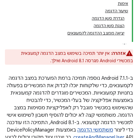
אימות
שיעור הדגמה
הגדרת סשן הדגמה
הצגת סשן הדגמה
יציאה ממצב ההדגמה לקמעונאים
אזהרה:
אין יותר תמיכה בשימוש במצב הדגמה קמעונאית
במכשירי Android מגרסה Android 8.1 ואילך.
ב-Android 7.1.1 נוספה תמיכה ברמת המערכת במצב הדגמה
לקמעונאים, כדי שלקוחות יוכלו לבדוק את המכשירים בפעולה
בחנויות קמעונאיות. המכשירים מוגדרים להדגמה קמעונאית
באמצעות אפליקציה של בעלי המכשיר, כדי להבטיח
שהשימוש במכשיר מוגבל רק לאפליקציות מסוימות במצב
הדגמה. משתמשי קצה לא יכולים להוסיף חשבון לשימוש אישי
למכשיר הדגמה קמעונאי. ב-Android 8.1, התמיכה הזו עודכנה
כדי ליצור
משתמשי הדגמה
באמצעות DevicePolicyManager
createAndManageUser
API. כך יצרני ציוד מקורי יכולים לבצע