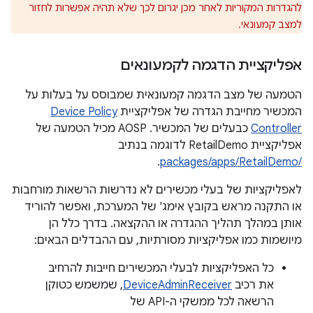
להגדרות המקוריות לאחר מכן יגרום לכך שלא תהיה אפשרות לחזור
למצב קמעונאי.
אפליקציית הדגמה לקמעונאים
הטמעה של מצב הדגמה קמעונאית שמבוסס על בעלות על
המכשיר מחייבת הגדרה של אפליקציית
Device Policy
Controller
כבעלים של המכשיר. ‫AOSP מכיל הטמעה של
אפליקציית RetailDemo לדוגמה בנתיב
.
/packages/apps/RetailDemo
לאפליקציות של בעלי מכשירים לא נדרשות הרשאות מורחבות
או התקנה מראש בקובץ אימג' של המערכת, ואפשר להוריד
אותן במהלך תהליך ההגדרה או ההקצאה. בדרך כלל הן
מיושמות כמו אפליקציות מסורתיות, עם ההבדלים הבאים:
כל האפליקציות לבעלי המכשירים חייבות להרחיב
את רכיב
DeviceAdminReceiver
, שמשמש כטוקן
הרשאה לכל ממשקי ה-API של