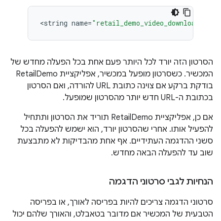
<
string
name
=
"retail_demo_video_download_url"
הסרטון הזה יורד לכל היותר פעם אחת בכל הפעלה מחדש של
המכשיר. כשסרטון מופעל במכשיר, אפליקציית RetailDemo
בודקת ברקע אם צוינה כתובת URL להורדה, ואם הסרטון
בכתובת ה-URL חדש יותר מהסרטון שמופעל.
אם כן, אפליקציית RetailDemo תוריד את הסרטון ותתחיל
להפעיל אותו. אחרי שהסרטון יורד, הוא ישמש להפעלה בכל
סשני ההדגמה העתידיים. אף אחת מהבדיקות לא מתבצעת
שוב עד להפעלה הבאה מחדש.
הנחיות לגבי סרטוני הדגמה
סרטוני הדגמה צריכים להיות בפריסה לאורך, או בפריסה
הטבעית של המכשיר אם מדובר בטאבלט, והאורך שלהם יכול