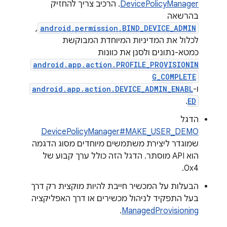
DevicePolicyManager
. הרכיב צריך להחזיק
בהרשאה
,
android.permission.BIND_DEVICE_ADMIN
לכלול את המדיניות המיוחדת המבוקשת
כמטא-נתונים ולסנן את כוונות
android.app.action.PROFILE_PROVISIONIN
G_COMPLETE
ו-
android.app.action.DEVICE_ADMIN_ENABL
.
ED
הדגל
DevicePolicyManager#MAKE_USER_DEMO
שמוגדר ליצירת משתמשים מיוחדים מסוג הדגמה
הוא API מוסתר. הדגל הזה כולל ערך קבוע של
0x4.
הבעלות על המכשיר חייבת להיות מוקצית רק דרך
בעל התפקיד לניהול מכשירים או דרך האפליקציה
.
ManagedProvisioning