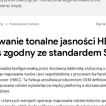
wój preferowany język. Tłumaczenia wygenerowane przez
ierać błędy.
ty
Podstawowe tematy
Czy te
anie tonalne jasności H
s zgodny ze standardem
owadza konfigurowalną przez dostawcę bibliotekę statyczną 
cje mapowania tonów i jest współdzielona z procesem SurfaceF
ser (HWC). Ta funkcja umożliwia producentom OEM definiowan
owania odcieni wyświetlacza między platformą a dostawcami,
cieni.
 i starszych wersjach operacje mapowania odcieni kolorów spe