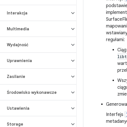
podstawie
implement
Interakcja
SurfaceFl
mapowani
Multimedia
wstawiany
regułami:
Wydajność
Ciąg
lib
Uprawnienia
wart
prze
Zasilanie
Wszy
ciąg
Środowisko wykonawcze
zmie
Generowan
Ustawienia
Interfejs
metadan
Storage