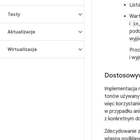
List
Testy
Wart
i
in
podc
Aktualizacje
wyjś
Wirtualizacja
Proc
i wy
Dostosowy
Implementacja r
tonów używany 
więc korzystani
w przypadku an
z konkretnym d
Zdecydowanie z
własną podkla