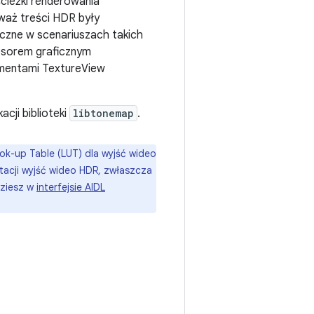
ścieżki renderowania
waż treści HDR były
czne w scenariuszach takich
cesorem graficznym
mentami TextureView
cji biblioteki
libtonemap
.
-up Table (LUT) dla wyjść wideo
tacji wyjść wideo HDR, zwłaszcza
dziesz w
interfejsie AIDL