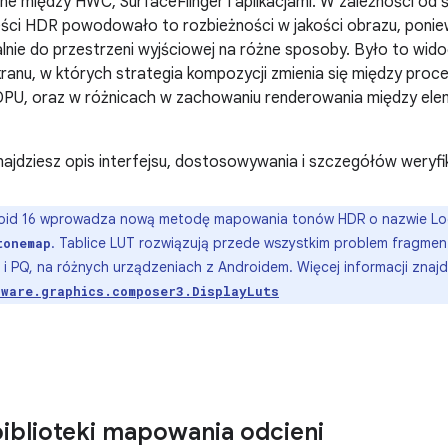
ne między HWC, SurfaceFlinger i aplikacjami. W zależności od 
eści HDR powodowało to rozbieżności w jakości obrazu, ponie
ie do przestrzeni wyjściowej na różne sposoby. Było to wido
kranu, w których strategia kompozycji zmienia się między pro
PU, oraz w różnicach w zachowaniu renderowania między ele
najdziesz opis interfejsu, dostosowywania i szczegółów weryfika
id 16 wprowadza nową metodę mapowania tonów HDR o nazwie Look
. Tablice LUT rozwiązują przede wszystkim problem fragmen
tonemap
i PQ, na różnych urządzeniach z Androidem. Więcej informacji znaj
dware.graphics.composer3.DisplayLuts
 biblioteki mapowania odcieni