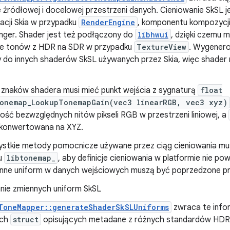
 źródłowej i docelowej przestrzeni danych. Cieniowanie SkSL 
acji Skia w przypadku
RenderEngine
, komponentu kompozycji
inger. Shader jest też podłączony do
libhwui
, dzięki czemu
e tonów z HDR na SDR w przypadku
TextureView
. Wygenero
 do innych shaderów SkSL używanych przez Skia, więc shader 
 znaków shadera musi mieć punkt wejścia z sygnaturą
float
tonemap_LookupTonemapGain(vec3 linearRGB, vec3 xyz)
ość bezwzględnych nitów pikseli RGB w przestrzeni liniowej, a
konwertowana na XYZ.
stkie metody pomocnicze używane przez ciąg cieniowania mus
u
libtonemap_
, aby definicje cieniowania w platformie nie p
nne uniform w danych wejściowych muszą być poprzedzone p
ie zmiennych uniform SkSL
ToneMapper::generateShaderSkSLUniforms
zwraca te info
ych
struct
opisujących metadane z różnych standardów HDR 