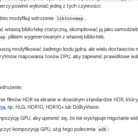
erzy powinni wykonać jedną z tych czynności:
nio modyfikuj wdrożenie
libtonemap
.
ć własną bibliotekę statyczną, skompilować ją jako samodzielną
map
plikiem wygenerowanym z własnej biblioteki.
uszą modyfikować żadnego kodu jądra, ale wielu dostawców 
rytmów mapowania tonów DPU, aby zapewnić prawidłowe wdr
wdrożenie:
ie filmów HDR na ekranie w dowolnym standardzie HDR, któr
nia
, np. HLG, HDR10, HDR10+ lub DolbyVision.
pozycję GPU, aby upewnić się, że nie występuje migotanie wid
ączyć kompozycję GPU, użyj tego polecenia
adb
: