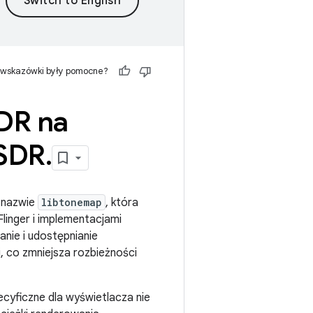
 wskazówki były pomocne?
DR na
 SDR
.
o nazwie
libtonemap
, która
linger i implementacjami
ie i udostępnianie
 co zmniejsza rozbieżności
cyficzne dla wyświetlacza nie