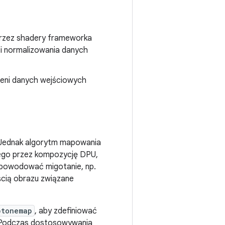
przez shadery frameworka
i normalizowania danych
zeni danych wejściowych
 Jednak algorytm mapowania
ego przez kompozycję DPU,
h powodować migotanie, np.
ścią obrazu związane
btonemap
, aby zdefiniować
 Podczas dostosowywania