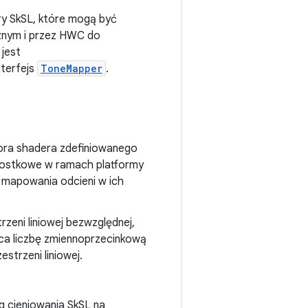
ry SkSL, które mogą być
cznym i przez HWC do
jest
nterfejs
ToneMapper
.
ora shadera zdefiniowanego
dnostkowe w ramach platformy
 mapowania odcieni w ich
zeni liniowej bezwzględnej,
raca liczbę zmiennoprzecinkową
strzeni liniowej.
g cieniowania SkSL na