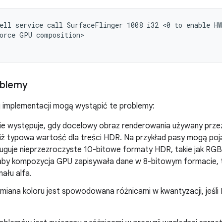
ell service call SurfaceFlinger 1008 i32 <0 to enable HW
orce GPU composition>

blemy
j implementacji mogą wystąpić te problemy:
e występuje, gdy docelowy obraz renderowania używany prze
niż typowa wartość dla treści HDR. Na przykład pasy mogą poj
guje nieprzezroczyste 10-bitowe formaty HDR, takie jak RGB
by kompozycja GPU zapisywała dane w 8-bitowym formacie, t
nału alfa.
miana koloru jest spowodowana różnicami w kwantyzacji, jeśli D