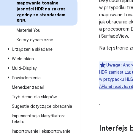
były udostępnia
mapowanie tonalne
w przypadku tr
jasności HDR na zakres
mapowane tonaln
zgodny ze standardem
SDR
.
jak obracanie e
a procesorem D
Material You
i SurfaceView.
Kolory dynamiczne
Na tej stronie z
Urządzenia składane
Wiele okien
Uwaga:
Andro
Multi-Display
HDR zamiast
lib
Powiadomienia
w przypadku HLG 
API
android.har
Menedżer zadań
Tryb demo dla sklepów
.
Sugestie dotyczące obracania
Implementacja klasyfikatora
tekstu
Interfejs
Importowanie i eksportowanie