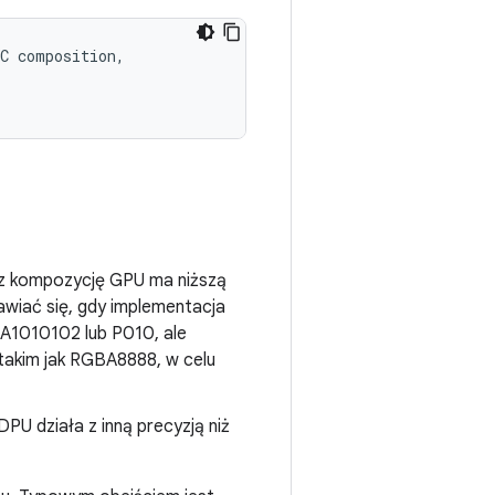
C composition,

z kompozycję GPU ma niższą
awiać się, gdy implementacja
A1010102 lub P010, ale
akim jak RGBA8888, w celu
PU działa z inną precyzją niż