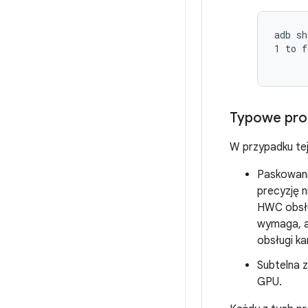
adb sh
1 to f
Typowe pro
W przypadku te
Paskowani
precyzję 
HWC obsłu
wymaga, a
obsługi ka
Subtelna z
GPU.