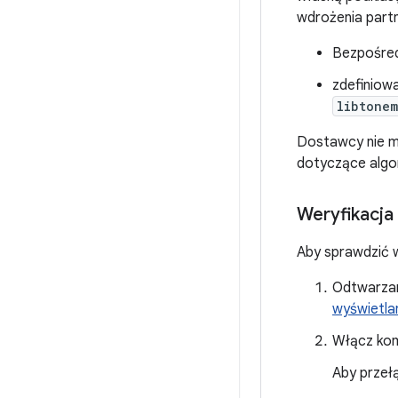
wdrożenia partn
Bezpośred
zdefiniowa
libtone
Dostawcy nie m
dotyczące algo
Weryfikacja
Aby sprawdzić 
Odtwarzan
wyświetla
Włącz kom
Aby przeł