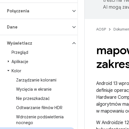
treści na T
AI mogą zaw
Połączenia
Dane
AOSP
Dokumen
Wyświetlacz
mapow
Przegląd
zakre
Aplikacje
Kolor
Zarządzanie kolorami
Android 13 wpr
Wycięcia w ekranie
definiuje opera
Hardware Compo
Nie przeszkadzać
algorytmów map
Odtwarzanie filmów HDR
w mapowaniu od
Wdrożenie podświetlenia
W Androidzie 12
nocnego