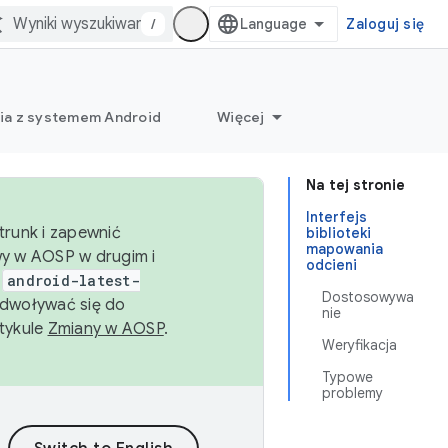
/
Zaloguj się
ia z systemem Android
Więcej
Na tej stronie
Interfejs
trunk i zapewnić
biblioteki
mapowania
wy w AOSP w drugim i
odcieni
i
android-latest-
Dostosowywa
dwoływać się do
nie
rtykule
Zmiany w AOSP
.
Weryfikacja
Typowe
problemy