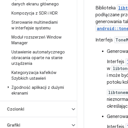
danych ekranu głównego
Biblioteka
lib
Kompozycja z SDR i HDR
podłączane prz
generowania ta
Sterowanie multimediami
w interfejsie systemu
android::ton
Moduł rozszerzeń Window
Interfejs
Tone
Manager
Generowa
Ustawienie automatycznego
obracania oparte na stanie
Interfejs
urządzenia
w
libton
Kategoryzacja kafelków
i może by
Szybkich ustawień
potoku ko
Zgodność aplikacji z dużymi
libtone
ekranami
nieznormal
określając
Czcionki
Generowan
Grafiki
Interfejs