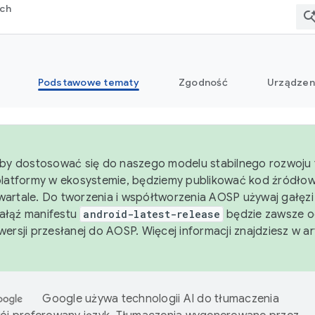
rch
Podstawowe tematy
Zgodność
Urządzen
aby dostosować się do naszego modelu stabilnego rozwoju 
platformy w ekosystemie, będziemy publikować kod źródło
artale. Do tworzenia i współtworzenia AOSP używaj gałęz
Gałąź manifestu
android-latest-release
będzie zawsze o
wersji przesłanej do AOSP. Więcej informacji znajdziesz w a
Google używa technologii AI do tłumaczenia