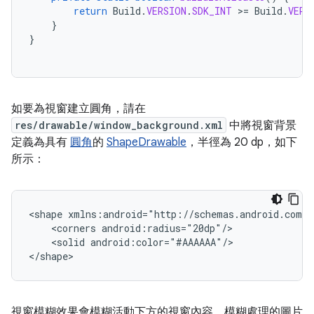
return
Build
.
VERSION
.
SDK_INT
>
=
Build
.
VERS
}
}
如要為視窗建立圓角，請在
res/drawable/window_background.xml
中將視窗背景
定義為具有
圓角
的
ShapeDrawable
，半徑為 20 dp，如下
所示：
<shape
xmlns:android="http://schemas.android.com/a
<corners
<solid
android:color="#AAAAAA"/>

視窗模糊效果會模糊活動下方的視窗內容。模糊處理的圖片