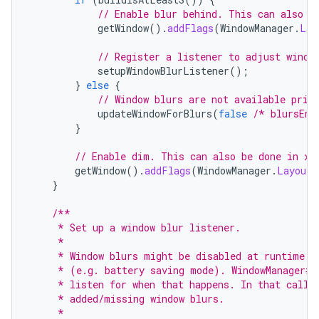
// Enable blur behind. This can also b
getWindow
().
addFlags
(
WindowManager
.
Lay
// Register a listener to adjust windo
setupWindowBlurListener
();
}
else
{
// Window blurs are not available prio
updateWindowForBlurs
(
false
/* blursEna
}
// Enable dim. This can also be done in xm
getWindow
().
addFlags
(
WindowManager
.
LayoutP
}
/**
     * Set up a window blur listener.
     *
     * Window blurs might be disabled at runtime i
     * (e.g. battery saving mode). WindowManager#a
     * listen for when that happens. In that callb
     * added/missing window blurs.
     *