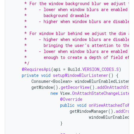
     * For the window background blur we adjust th
     *     - lower when window blurs are enabled t
     *       background drawable
     *     - higher when window blurs are disabled
     *
     * For window blur behind we adjust the dim am
     *     - higher when window blurs are disabled
     *       bringing the user's attention to the 
     *     - lower when window blurs are enabled -
     *       enough to create a depth of field eff
     */
@RequiresApi
(
api
=
Build
.
VERSION_CODES
.
S
)
private
void
setupWindowBlurListener
()
{
Consumer<Boolean>
windowBlurEnabledListene
getWindow
().
getDecorView
().
addOnAttachStat
new
View
.
OnAttachStateChangeListen
@Override
public
void
onViewAttachedToWi
getWindowManager
().
addCros
windowBlurEnabledL
}