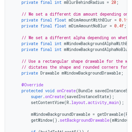
private
final
int
mBlurBehindRadius
=
20
;
// We set a different dim amount depending on 
private
final
float
mDimAmountWithBlur
=
0.1f
;
private
final
float
mDimAmountNoBlur
=
0.4f
;
// We set a different alpha depending on wheth
private
final
int
mWindowBackgroundAlphaWithBl
private
final
int
mWindowBackgroundAlphaNoBlur
// Use a rectangular shape drawable for the wi
// dictates the shape and rounded corners for 
private
Drawable
mWindowBackgroundDrawable
;
@Override
protected
void
onCreate
(
Bundle
savedInstanceSt
super
.
onCreate
(
savedInstanceState
);
setContentView
(
R
.
layout
.
activity_main
);
mWindowBackgroundDrawable
=
getDrawable
(
R
.
getWindow
().
setBackgroundDrawable
(
mWindowB
if
(
buildIsAtLeastS
())
{