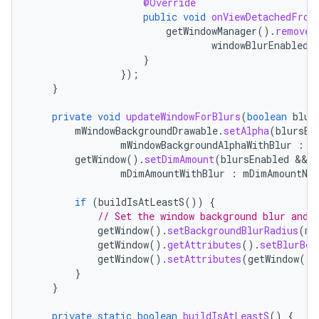
@Override
public
void
onViewDetachedFrom
getWindowManager
().
removeC
windowBlurEnabledL
}
});
}
private
void
updateWindowForBlurs
(
boolean
blur
mWindowBackgroundDrawable
.
setAlpha
(
blursEn
mWindowBackgroundAlphaWithBlur
:
m
getWindow
().
setDimAmount
(
blursEnabled
 && 
mDimAmountWithBlur
:
mDimAmountNoB
if
(
buildIsAtLeastS
())
{
// Set the window background blur and 
getWindow
().
setBackgroundBlurRadius
(
mB
getWindow
().
getAttributes
().
setBlurBeh
getWindow
().
setAttributes
(
getWindow
().
}
}
private
static
boolean
buildIsAtLeastS
()
{