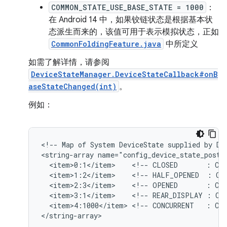
COMMON_STATE_USE_BASE_STATE = 1000
：
在 Android 14 中，如果铰链状态是根据基本状
态派生而来的，该值可用于表示模拟状态，正如
CommonFoldingFeature.java
中所定义
如需了解详情，请参阅
DeviceStateManager.DeviceStateCallback#onB
aseStateChanged(int)
。
例如：
<!-- Map of System DeviceState supplied by Dev
<string-array name="config_device_state_postur
  <item>0:1</item>    <!-- CLOSED       : COM
  <item>1:2</item>    <!-- HALF_OPENED  : COM
  <item>2:3</item>    <!-- OPENED       : COM
  <item>3:1</item>    <!-- REAR_DISPLAY : COM
  <item>4:1000</item> <!-- CONCURRENT   : COM