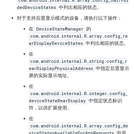
com.android.internal.R.array.config_halfFol
dedDeviceStates
中列出相应的状态。
对于支持后置显示模式的设备，请执行以下操作：
在
DeviceStateManager
的
com.android.internal.R.array.config_re
arDisplayDeviceStates
中列出相应的状态。
在
com.android.internal.R.string.config_r
earDisplayPhysicalAddress
中指定后置显示
屏的实际显示地址。
在
com.android.internal.R.integer.config_
deviceStateRearDisplay
中指定状态标识
符，以供扩展使用。
在
com.android.internal.R.array.config_de
viceStatesAvailableForAppRequests
中添