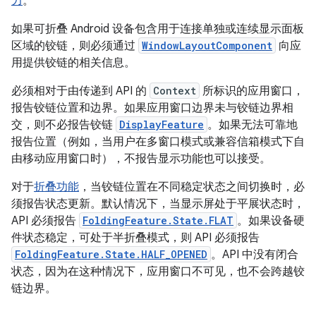
力
。
如果可折叠 Android 设备包含用于连接单独或连续显示面板
区域的铰链，则必须通过
WindowLayoutComponent
向应
用提供铰链的相关信息。
必须相对于由传递到 API 的
Context
所标识的应用窗口，
报告铰链位置和边界。如果应用窗口边界未与铰链边界相
交，则不必报告铰链
DisplayFeature
。如果无法可靠地
报告位置（例如，当用户在多窗口模式或兼容信箱模式下自
由移动应用窗口时），不报告显示功能也可以接受。
对于
折叠功能
，当铰链位置在不同稳定状态之间切换时，必
须报告状态更新。默认情况下，当显示屏处于平展状态时，
API 必须报告
FoldingFeature.State.FLAT
。如果设备硬
件状态稳定，可处于半折叠模式，则 API 必须报告
FoldingFeature.State.HALF_OPENED
。API 中没有闭合
状态，因为在这种情况下，应用窗口不可见，也不会跨越铰
链边界。