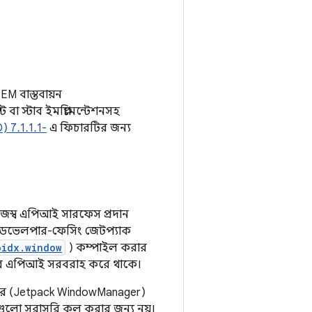
EM বাস্তবায়ন
া স্টাব ইমপ্লিমেন্টেশনসহ
) 7.1.1.1-
এ ফিচারটির জন্য
িজস্ব এপিআই সারফেস প্রদান
েভেলপার-ফেসিং জেটপ্যাক
oidx.window
) কম্পাইল করার
রের এপিআই সরবরাহ করে থাকে।
েজার (Jetpack WindowManager)
আইগুলো সরাসরি কল করার জন্য নয়।