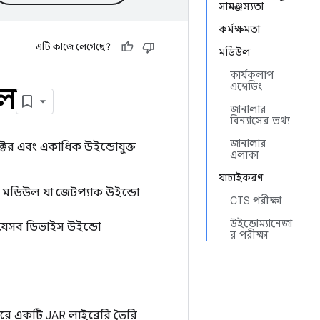
সামঞ্জস্যতা
কর্মক্ষমতা
এটি কাজে লেগেছে?
মডিউল
কার্যকলাপ
এম্বেডিং
উল
জানালার
বিন্যাসের তথ্য
জানালার
্টর এবং একাধিক উইন্ডোযুক্ত
এলাকা
যাচাইকরণ
র্ম মডিউল যা জেটপ্যাক উইন্ডো
CTS পরীক্ষা
উইন্ডোম্যানেজা
 যেসব ডিভাইস উইন্ডো
র পরীক্ষা
ে একটি JAR লাইব্রেরি তৈরি