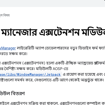
ূল বিষয়
 ম্যানেজার এক্সটেনশন মডি
wManager
লাইব্রেরিটি অ্যাপ ডেভেলপারদের নতুন ডিভাইস ফর্ম ফ্যাক
করতে সক্ষম করে।
 এক্সটেনশনস (এক্সটেনশনস) হলো একটি ঐচ্ছিক অ্যান্ড্রয়েড প্ল্যাটফ
িন্ন বৈশিষ্ট্য সক্ষম করে। মডিউলটি AOSP-তে
ase/libs/WindowManager/Jetpack
এ প্রয়োগ করা হয়েছে এবং
িষ্ট্যগুলো সমর্থন করে, সেগুলোতে এটি আগে থেকেই অন্তর্ভুক্ত থাকে।
মডিউল বিতরণ
ইলে এক্সটেনশন সক্রিয় করা থাকলে, এক্সটেনশনগুলো কম্পাইল কর