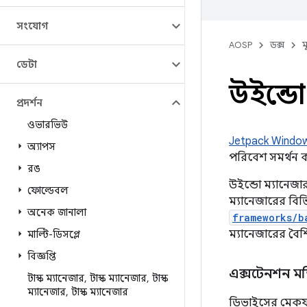
সংযোগ
AOSP
ডক্স
ম
ডেটা
উইন্ডো
প্রদর্শন
ওভারভিউ
Jetpack Windo
অ্যাপস
পরিবেশ সমর্থন 
রঙ
উইন্ডো ম্যানেজার
ফোল্ডেবল
ম্যানেজারের বিভ
অনেক জানালা
frameworks/b
ম্যানেজারের বৈশ
মাল্টি-ডিসপ্লে
বিজ্ঞপ্তি
এক্সটেনশন 
টাস্ক ম্যানেজার
,
টাস্ক ম্যানেজার
,
টাস্ক
ম্যানেজার
,
টাস্ক ম্যানেজার
ডিভাইসের মেকফা