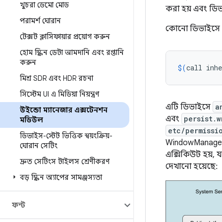
খুচরা ডেমো মোড
করা হয় এবং ড
পরামর্শ ঘোরান
কোনো ডিভাইসে এ
টেক্সট ক্লাসিফায়ার প্রয়োগ করুন
হোম স্ক্রিন ডেটা আমদানি এবং রপ্তানি
করুন
$(
call
inhe
মিশ্র SDR এবং HDR রচনা
সিস্টেম UI এ মিডিয়া নিয়ন্ত্রণ
এটি ডিভাইসে
a
উইন্ডো ম্যানেজার এক্সটেনশন
এবং
persist.w
মডিউল
etc/permissi
ডিভাইস-স্টেট ভিত্তিক স্বয়ংক্রিয়-
WindowManager 
ঘোরান সেটিং
এক্সিকিউট হয়, 
দ্রুত সেটিংস টাইলস শ্রেণীকরণ
দেখানো হয়েছে:
বড় স্ক্রিন অ্যাপের সামঞ্জস্যতা
ফন্ট