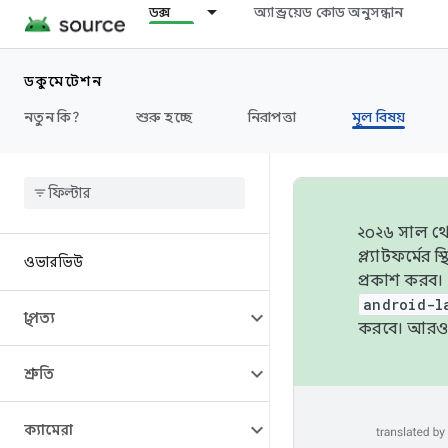
ডক্স
অ্যান্ড্রয়েড কোড অনুসন্ধান
ডকুমেন্টেশন
নতুন কি?
শুরু হচ্ছে
নিরাপত্তা
মূল বিষয়
২০২৬ সাল থেক
প্ল্যাটফর্মে
ওভারভিউ
প্রকাশ করব।
android-l
স্থাপত্য
করবে। আরও 
শ্রুতি
ক্যামেরা