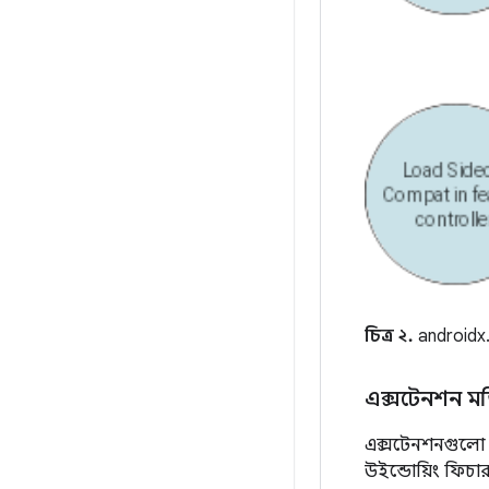
চিত্র ২.
androidx.
এক্সটেনশন 
এক্সটেনশনগুলো ফো
উইন্ডোয়িং ফিচার