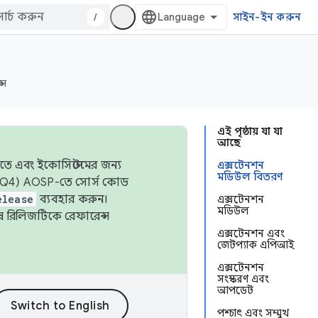
/
সাইন-ইন করুন
্স
এই পৃষ্ঠায় যা যা
আছে
তে এবং ইকোসিস্টেমের জন্য
এক্সটেনশন
মডিউল বিতরণ
 এবং Q4) AOSP-তে সোর্স কোড
elease
ব্যবহার করুন।
এক্সটেনশন
মডিউল
শেষ রিলিজটিকে রেফারেন্স
এক্সটেনশন এবং
জেটপ্যাক এপিআই
এক্সটেনশন
সংস্করণ এবং
আপডেট
পশ্চাৎ এবং সম্মুখ