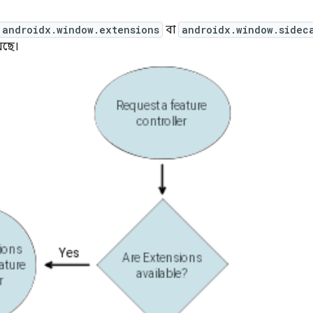
androidx.window.extensions
বা
androidx.window.sidec
়েছে।