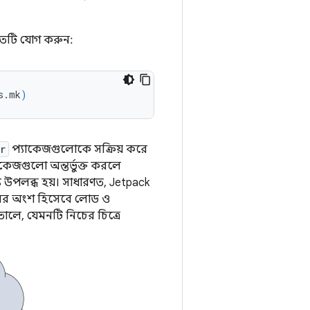
িতটি যোগ করুন:
s.mk
)
r
প্যাকেজগুলোকে সক্রিয় করে
কেজগুলো অন্তর্ভুক্ত করলে
য উপলব্ধ হয়। সাধারণত, Jetpack
েসের অংশ হিসেবে লোড ও
তোলে, যেমনটি নিচের চিত্রে