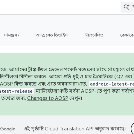
সামঞ্জস্য
অ্যান্ড্রয়েড ডিভাইস
স্বয়ংচালিত
রেফারেন
ে, আমাদের ট্রাঙ্ক স্টেবল ডেভেলপমেন্ট মডেলের সাথে সামঞ্জস্য রাখ
র স্থিতিশীলতা নিশ্চিত করতে, আমরা প্রতি দুই ও চার ত্রৈমাসিকে (Q2
 AOSP বিল্ড করতে এবং এতে অবদান রাখতে,
android-latest-r
atest-release
ম্যানিফেস্ট ব্রাঞ্চটি সর্বদা AOSP-তে পুশ করা সর্ব
তথ্যের জন্য,
Changes to AOSP
দেখুন।
এই পৃষ্ঠাটি
Cloud Translation API
অনুবাদ করেছে।