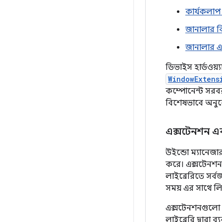
কার্যকলাপ 
জানালার বি
জানালার 
ডিভাইস হার্ডওয়্
WindowExtens
কম্পোনেন্ট সরব
বিশেষভাবে অনুর
এক্সটেনশন 
উইন্ডো ম্যানেজা
করে। এক্সটেনশ
লাইব্রেরিতে সর্
সময় এর সাথে ল
এক্সটেনশনগুলো য
লাইব্রেরি দ্বার