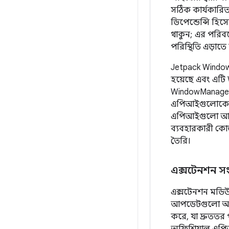
সঠিক কার্যকারিত
ডিপেন্ডেন্সি হি
থাকুন; এর পরিবর
পরিস্থিতি এড়াত
Jetpack Windo
হয়েছে এবং এট
WindowManager ল
এপিআইগুলোকে উচ্
এপিআইগুলো আধুনি
ব্যবহারকারী কোড
তৈরি।
এক্সটেনশন স
এক্সটেনশন মডিউলট
আপডেটগুলো অ্যান
করে, যা দ্রুততর
অফিশিয়াল এপিআ