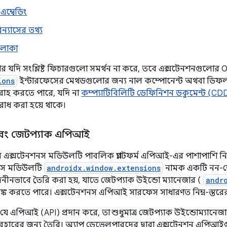
এম্বেডিং
ন্যাসের তথ্য
এলাকা
যার যদি সংশ্লিষ্ট ফিচারগুলো সমর্থন না করে, তবে এক্সটেনশনগুলোর O
ions
ইন্টারফেসের মেথডগুলোর জন্য নাল কম্পোনেন্ট অথবা ডিফল্ট ব
রাহ করতে পারে, যদি না
কম্প্যাটিবিলিটি ডেফিনিশন ডকুমেন্ট (CDD
োধ করা হয়ে থাকে।
এবং জেটপ্যাক এপিআই
র এক্সটেনশনস মডিউলটি পাবলিক প্ল্যাটফর্ম এপিআই-এর পাশাপাশি ন
নস মডিউলটি
androidx.window.extensions
নামক একটি নন-ড
বজনীনভাবে তৈরি করা হয়, যাতে জেটপ্যাক উইন্ডো ম্যানেজার (
andr
িঙ্ক করতে পারে। এক্সটেনশনস এপিআই সারফেস সাধারণত নিম্ন-স্ত
ে এপিআই (API) প্রদান করে, তা শুধুমাত্র জেটপ্যাক উইন্ডোম্যান
া ব্যবহারের জন্য তৈরি। অ্যাপ ডেভেলপারদের দ্বারা এক্সটেনশন এপি