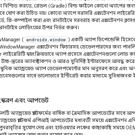
া নিশ্চিত করতে, গ্রেডল (Gradle) বিল্ড ফাইলে কোনো অ্যাপের জন্
সেবে যোগ করা উচিত নয়। কোনো অ্যাপে সরাসরি এক্সটেনশন লাইব্রের
্তে, প্রি-কম্পাইল করা এবং রানটাইমে সরবরাহ করা এক্সটেনশন ক্লাস
ে রানটাইম লোডিংয়ের উপর নির্ভর করুন।
wManager (
androidx.window
) একটি অ্যাপ ডিপেন্ডেন্সি হিসেব
ি WindowManager এক্সটেনশন ফিচারসহ ডেভেলপারদের জন্য পাব
াইব্রেরিটি স্বয়ংক্রিয়ভাবে অ্যাপ প্রসেসে এক্সটেনশনগুলো লোড কর
চ-স্তরের অ্যাবস্ট্রাকশন ও আরও সুনির্দিষ্ট ইন্টারফেসে আবদ্ধ 
ক অ্যান্ড্রয়েড অ্যাপ ডেভেলপমেন্টের মান অনুসরণ করে এবং অন্যা
বেসগুলোর সাথে ভালোভাবে ইন্টিগ্রেট করার মাধ্যমে সুবিধাজনক ইন
ংস্করণ এবং আপডেট
ি অ্যান্ড্রয়েড প্ল্যাটফর্মের বার্ষিক বা ত্রৈমাসিক আপডেটের সাথে
্ড্রয়েড প্ল্যাটফর্ম এপিআই আপডেটের মধ্যবর্তী সময়ে এক্সটেনশন এ
 পুনরাবৃত্তির সুযোগ দেয় এবং হার্ডওয়্যার লঞ্চের কাছাকাছি সময়ে
ই অ্যাক্সেস যোগ করার সুযোগ করে দেয়।