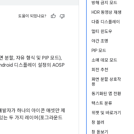
방해 금지 모드
HDR 동영상 재생
도움이 되었나요?
다중 디스플레이
멀티 윈도우
야간 조명
PIP 모드
분할, 자유 형식 및 PIP 모드),
소매 데모 모드
Android 디스플레이 설정의 AOSP
회전 추천
화면 분할 상호작
용
동기화된 앱 전환
텍스트 분류
개발자가 하나의 아이콘 애셋만 제
위젯 및 바로가기
 있는 두 가지 레이어(포그라운드
창 블러
창 돋보기