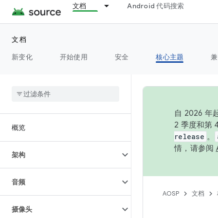
文档
Android 代码搜索
文档
新变化
开始使用
安全
核心主题
兼
自 202
2 季度和第
概览
release
。
情，请参阅
架构
音频
AOSP
文档
摄像头