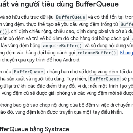
uất và người tiêu dùng Buffer
Queue
và sở hữu cấu trúc dữ liệu
BufferQueue
và có thể tồn tại tro
ần vùng đệm, thực thể tạo sẽ yêu cầu vùng đệm trống từ
Buff
r()
, chỉ định chiều rộng, chiều cao, định dạng pixel và cờ sử
 sẵn bộ đệm và trả về bộ đệm đó cho hàng đợi bằng cách gọi
sẽ lấy vùng đệm bằng
acquireBuffer()
và sử dụng nội dung vùn
ùng đệm vào hàng đợi bằng cách gọi
releaseBuffer()
.
Khung
 chuyển qua quy trình đồ hoạ Android.
ểm của
BufferQueue
, chẳng hạn như số lượng vùng đệm tối đ
hà sản xuất và người tiêu dùng. Tuy nhiên,
BufferQueue
sẽ ph
iữ lại trừ khi các đặc điểm thay đổi; ví dụ: nếu một trình tạo 
 vùng đệm cũ sẽ được giải phóng và các vùng đệm mới sẽ được
không bao giờ sao chép nội dung của bộ đệm vì việc di chuyển n
vào đó, vùng đệm luôn được truyền qua một tay điều khiển.
ffer
Queue bằng Systrace