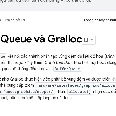
gữ bạn ưu tiên. Bản dịch bằng AI có thể có lỗi.
Chủ đề cốt lõi
Thông tin này có hữu
r
Queue và Gralloc
eue
kết nối các thành phần tạo vùng đệm dữ liệu đồ hoạ (
trình
hiển thị hoặc xử lý thêm (
trình tiêu thụ
). Hầu hết mọi hoạt độn
ông qua hệ thống đều dựa vào
BufferQueue
.
ộ nhớ Gralloc thực hiện việc phân bổ vùng đệm và được triển kh
 nhà cung cấp (xem
hardware/interfaces/graphics/alloca
erfaces/graphics/mapper/
). Hàm
allocate()
nhận các đối
pixel) cũng như một tập hợp cờ sử dụng.