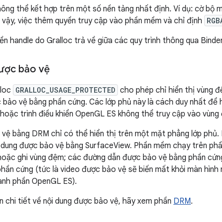
không thể kết hợp trên một số nền tảng nhất định. Ví dụ: cờ bộ
vì vậy, việc thêm quyền truy cập vào phần mềm và chỉ định
RGB
ền handle do Gralloc trả về giữa các quy trình thông qua Binder
ược bảo vệ
lloc
GRALLOC_USAGE_PROTECTED
cho phép chỉ hiển thị vùng 
bảo vệ bằng phần cứng. Các lớp phủ này là cách duy nhất để h
 hoặc trình điều khiển OpenGL ES không thể truy cập vào vùn
vệ bằng DRM chỉ có thể hiển thị trên một mặt phẳng lớp phủ. Bạ
ội dung được bảo vệ bằng SurfaceView. Phần mềm chạy trên ph
oặc ghi vùng đệm; các đường dẫn được bảo vệ bằng phần cứng 
phần cứng (tức là video được bảo vệ sẽ biến mất khỏi màn hình
ành phần OpenGL ES).
in chi tiết về nội dung được bảo vệ, hãy xem phần
DRM
.