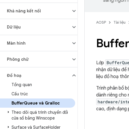
sang ngôn n
Khả năng kết nối
AOSP
Tài liệu
Dữ liệu
Buffe
Màn hình
Phông chữ
Lớp
BufferQu
nhận dữ liệu để 
Đồ hoạ
liệu đồ hoạ th
Tổng quan
Trình phân bổ b
Cấu trúc
dành riêng cho
hardware/int
Buffer
Queue và Gralloc
cao, định dạng 
Theo dõi quá trình chuyển đổi
cửa sổ bằng Winscope
Surface và Surface
Holder