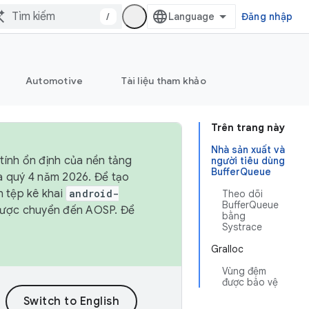
/
Đăng nhập
Automotive
Tài liệu tham khảo
Trên trang này
Nhà sản xuất và
tính ổn định của nền tảng
người tiêu dùng
BufferQueue
và quý 4 năm 2026. Để tạo
h tệp kê khai
android-
Theo dõi
BufferQueue
được chuyển đến AOSP. Để
bằng
Systrace
Gralloc
Vùng đệm
được bảo vệ