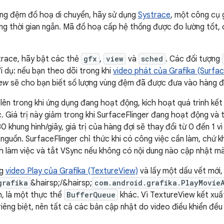
ùng đệm đồ hoạ di chuyển, hãy sử dụng
Systrace
, một công cụ g
g thời gian ngắn. Mã đồ hoạ cấp hệ thống được đo lường tốt,
trace, hãy bật các thẻ
gfx
,
view
và
sched
. Các đối tượng
í dụ: nếu bạn theo dõi trong khi
video phát của Grafika (Surfa
iew
sẽ cho bạn biết số lượng vùng đệm đã được đưa vào hàng đợi
 lên trong khi ứng dụng đang hoạt động, kích hoạt quá trình kết
Giá trị này giảm trong khi SurfaceFlinger đang hoạt động và ti
0 khung hình/giây, giá trị của hàng đợi sẽ thay đổi từ 0 đến 1 v
 nguồn. SurfaceFlinger chỉ thức khi có công việc cần làm, chứ k
h làm việc và tắt VSync nếu không có nội dung nào cập nhật mà
ng
video Play của Grafika (TextureView)
và lấy một dấu vết mới
grafika
&hairsp;/&hairsp;
com.android.grafika.PlayMovie
h, là một thực thể
BufferQueue
khác. Vì TextureView kết xuất
riêng biệt, nên tất cả các bản cập nhật do video điều khiển đều h