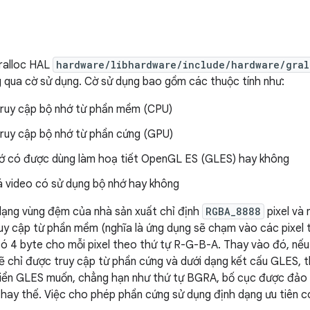
ralloc HAL
hardware/libhardware/include/hardware/gral
 qua cờ sử dụng. Cờ sử dụng bao gồm các thuộc tính như:
truy cập bộ nhớ từ phần mềm (CPU)
truy cập bộ nhớ từ phần cứng (GPU)
hớ có được dùng làm hoạ tiết OpenGL ES (GLES) hay không
 video có sử dụng bộ nhớ hay không
 dạng vùng đệm của nhà sản xuất chỉ định
RGBA_8888
pixel và 
y cập từ phần mềm (nghĩa là ứng dụng sẽ chạm vào các pixel tr
 4 byte cho mỗi pixel theo thứ tự R-G-B-A. Thay vào đó, nếu 
 chỉ được truy cập từ phần cứng và dưới dạng kết cấu GLES, th
hiển GLES muốn, chẳng hạn như thứ tự BGRA, bố cục được đảo 
hay thế. Việc cho phép phần cứng sử dụng định dạng ưu tiên có 