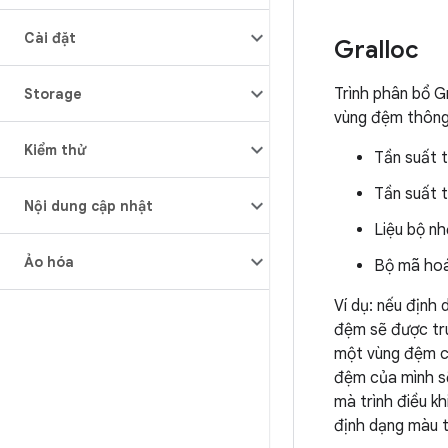
Cài đặt
Gralloc
Trình phân bổ G
Storage
vùng đệm thông
Kiểm thử
Tần suất 
Tần suất 
Nội dung cập nhật
Liệu bộ n
Ảo hóa
Bộ mã hoá
Ví dụ: nếu định
đệm sẽ được tru
một vùng đệm có
đệm của mình sẽ
mà trình điều k
định dạng màu t