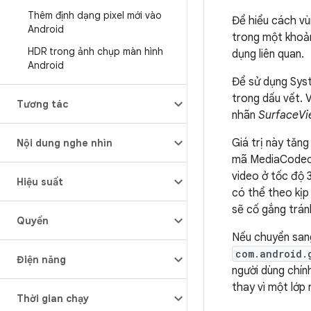
Thêm định dạng pixel mới vào
Để hiểu cách v
Android
trong một khoản
HDR trong ảnh chụp màn hình
dụng liên quan.
Android
Để sử dụng Sys
trong dấu vết. V
Tương tác
nhãn
SurfaceV
Giá trị này tăng
Nội dung nghe nhìn
mã MediaCodec. 
video ở tốc độ 3
Hiệu suất
có thể theo kịp
sẽ cố gắng trán
Quyền
Nếu chuyển sa
com.android.
Điện năng
người dùng chín
thay vì một lớp 
Thời gian chạy