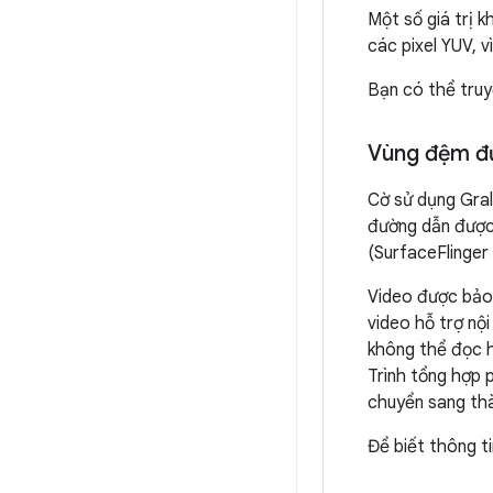
Một số giá trị 
các pixel YUV, 
Bạn có thể truy
Vùng đệm đ
Cờ sử dụng Gra
đường dẫn được 
(SurfaceFlinger
Video được bảo 
video hỗ trợ n
không thể đọc h
Trình tổng hợp 
chuyển sang th
Để biết thông t