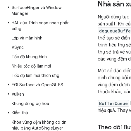
Nhà sản x
Surface
Flinger và Window
Manager
Người dùng tạo 
HAL của Trình soạn nhạc phần
sản xuất. Khi c
cứng
dequeueBuffe
thể tạo sẽ điền
Lớp và màn hình
trình tiêu thụ 
VSync
thụ sẽ trả về v
Tốc độ khung hình
các vùng đệm di
Nhiều tốc độ làm mới
Một số đặc đi
Tốc độ làm mới thích ứng
định chung bởi n
vùng đệm được g
EGLSurface và Open
GL ES
thước khác, các
Vulkan
BufferQueue
Khung đồng bộ hoá
hiệu quả. Thay 
Kiểm thử
Khóa vùng đệm không có tín
Theo dõi Bu
hiệu bằng Auto
Single
Layer