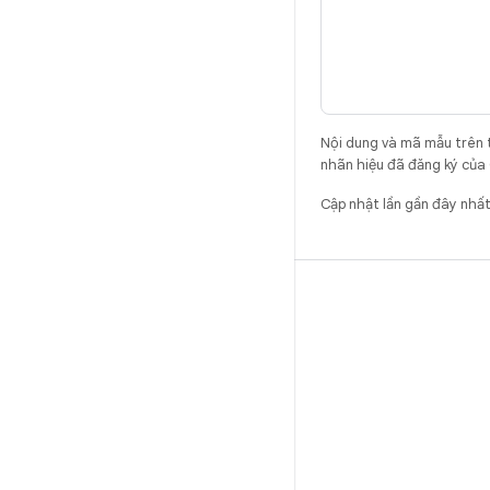
Nội dung và mã mẫu trên 
nhãn hiệu đã đăng ký của 
Cập nhật lần gần đây nh
BẢN DỰNG
Vị trí lưu trữ mã Android
Yêu cầu
Cách tải mã xuống
Xem trước mã nhị phân
Phiên bản gốc