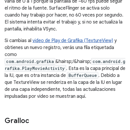
varía de 0 a 1 porque la pantalla de ~60 fps puede seguir
el ritmo de la fuente. SurfaceFlinger se activa solo
cuando hay trabajo por hacer, no 60 veces por segundo.
El sistema intenta evitar el trabajo y, si no se actualiza la
pantalla, inhabilita VSync.
Si cambias al
video de Play de Grafika (TextureView)
y
obtienes un nuevo registro, verás una fila etiquetada
como
com.android.grafika
&hairsp;/&hairsp;
com.android.g
rafika.PlayMovieActivity
. Esta es la capa principal de
la IU, que es otra instancia de
BufferQueue
. Debido a
que TextureView se renderiza en la capa de la IU en lugar
de una capa independiente, todas las actualizaciones
impulsadas por video se muestran aquí.
Gralloc