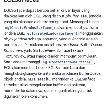
EGLSurfaces
EGLSurface dapat berupa buffer di luar layar yang
dialokasikan oleh EGL, yang disebut
pbuffer
, atau jendela
yang dialokasikan oleh sistem operasi. Memanggil fungsi
eglCreateWindowSurface()
akan membuat platform
jendela EGL.
eglCreateWindowSurface()
menggunakan
objek jendela
sebagai argumen, yang di Android adalah
permukaan. Permukaan adalah sisi
produsen
BufferQueue.
Konsumen
, yaitu SurfaceView, SurfaceTexture,
TextureView, atau ImageReader, membuat permukaan.
Saat Anda memanggil
eglCreateWindowSurface()
,
EGL akan membuat objek EGLSurface baru dan
menghubungkannya ke antarmuka produsen BufferQueue
objek jendela. Mulai saat itu, merender ke EGLSurface
tersebut akan mengeluarkan buffer dari antrean,
merender ke dalamnya, dan mengantrekannya untuk
digunakan oleh konsumen.