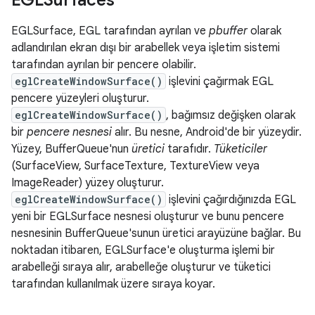
EGLSurfaces
EGLSurface, EGL tarafından ayrılan ve
pbuffer
olarak
adlandırılan ekran dışı bir arabellek veya işletim sistemi
tarafından ayrılan bir pencere olabilir.
eglCreateWindowSurface()
işlevini çağırmak EGL
pencere yüzeyleri oluşturur.
eglCreateWindowSurface()
, bağımsız değişken olarak
bir
pencere nesnesi
alır. Bu nesne, Android'de bir yüzeydir.
Yüzey, BufferQueue'nun
üretici
tarafıdır.
Tüketiciler
(SurfaceView, SurfaceTexture, TextureView veya
ImageReader) yüzey oluşturur.
eglCreateWindowSurface()
işlevini çağırdığınızda EGL
yeni bir EGLSurface nesnesi oluşturur ve bunu pencere
nesnesinin BufferQueue'sunun üretici arayüzüne bağlar. Bu
noktadan itibaren, EGLSurface'e oluşturma işlemi bir
arabelleği sıraya alır, arabelleğe oluşturur ve tüketici
tarafından kullanılmak üzere sıraya koyar.