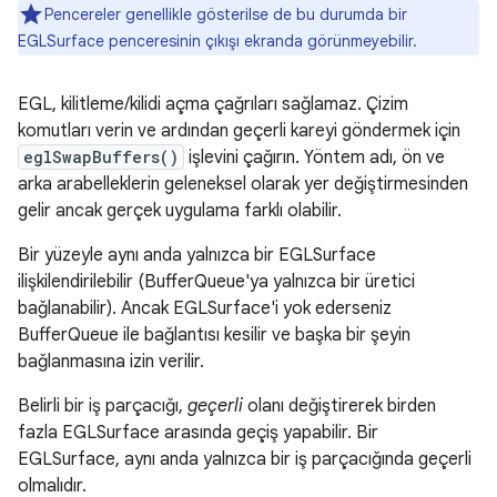
Pencereler genellikle gösterilse de bu durumda bir
EGLSurface penceresinin çıkışı ekranda görünmeyebilir.
EGL, kilitleme/kilidi açma çağrıları sağlamaz. Çizim
komutları verin ve ardından geçerli kareyi göndermek için
eglSwapBuffers()
işlevini çağırın. Yöntem adı, ön ve
arka arabelleklerin geleneksel olarak yer değiştirmesinden
gelir ancak gerçek uygulama farklı olabilir.
Bir yüzeyle aynı anda yalnızca bir EGLSurface
ilişkilendirilebilir (BufferQueue'ya yalnızca bir üretici
bağlanabilir). Ancak EGLSurface'i yok ederseniz
BufferQueue ile bağlantısı kesilir ve başka bir şeyin
bağlanmasına izin verilir.
Belirli bir iş parçacığı,
geçerli
olanı değiştirerek birden
fazla EGLSurface arasında geçiş yapabilir. Bir
EGLSurface, aynı anda yalnızca bir iş parçacığında geçerli
olmalıdır.