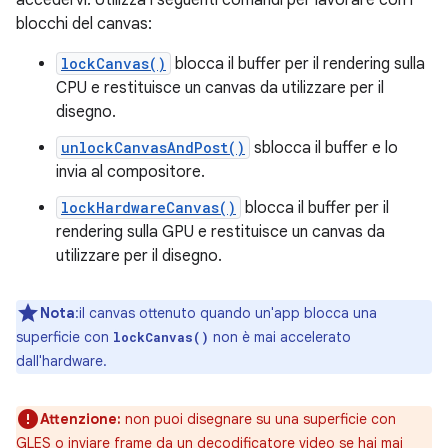
accedervi. Utilizza i seguenti comandi per lavorare con i
blocchi del canvas:
lockCanvas()
blocca il buffer per il rendering sulla
CPU e restituisce un canvas da utilizzare per il
disegno.
unlockCanvasAndPost()
sblocca il buffer e lo
invia al compositore.
lockHardwareCanvas()
blocca il buffer per il
rendering sulla GPU e restituisce un canvas da
utilizzare per il disegno.
Nota
:il canvas ottenuto quando un'app blocca una
superficie con
non è mai accelerato
lockCanvas()
dall'hardware.
Attenzione:
non puoi disegnare su una superficie con
GLES o inviare frame da un decodificatore video se hai mai