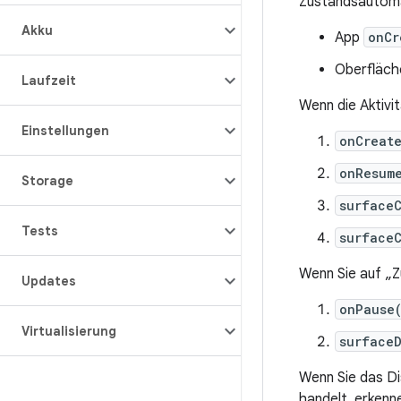
Zustandsautom
Akku
App
onCr
Oberfläch
Laufzeit
Wenn die Aktivit
Einstellungen
onCreat
onResum
Storage
surface
Tests
surface
Wenn Sie auf „Zu
Updates
onPause
Virtualisierung
surface
Wenn Sie das Dis
handelt, erkenn