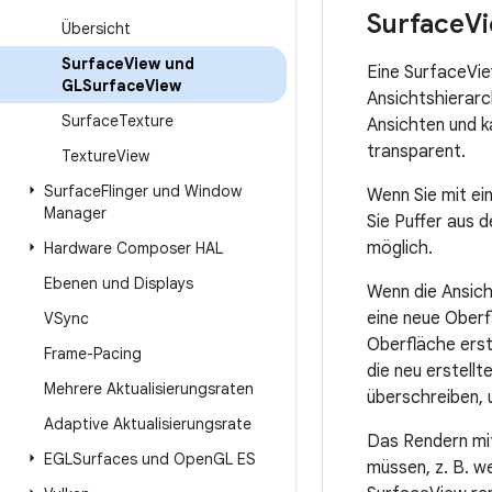
Surface
V
Übersicht
Surface
View und
Eine SurfaceVie
GLSurface
View
Ansichtshierarc
Surface
Texture
Ansichten und k
transparent.
Texture
View
Surface
Flinger und Window
Wenn Sie mit ei
Manager
Sie Puffer aus d
möglich.
Hardware Composer HAL
Ebenen und Displays
Wenn die Ansic
eine neue Oberf
VSync
Oberfläche erst
Frame-Pacing
die neu erstell
Mehrere Aktualisierungsraten
überschreiben, 
Adaptive Aktualisierungsrate
Das Rendern mit
EGLSurfaces und Open
GL ES
müssen, z. B. w