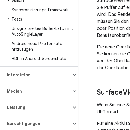
SurfaceView ren
Vulkan
Sie Puffer auf
Synchronisierungs-Framework
wird. Das Rende
Tests
müssen Sie den 
oder Position d
Unsignalisiertes Buffer-Latch mit
Auto
Single
Layer
Benutzeroberfl
Android neue Pixelformate
Die neue Oberfl
hinzufügen
Sie können die 
HDR in Android-Screenshots
von der Oberflä
der Oberfläche 
Interaktion
Surface
Vi
Medien
Wenn Sie eine S
Leistung
UI-Thread.
Für eine Aktivi
Berechtigungen