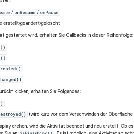
aten:
eate
/
onResume
/
onPause
e erstellt/geändert/gelöscht
ät gestartet wird, erhalten Sie Callbacks in dieser Reihenfolge:
e()
e()
Created()
Changed()
rück“ klicken, erhalten Sie Folgendes:
()
Destroyed()
(wird kurz vor dem Verschwinden der Oberfläche
play drehen, wird die Aktivität beendet und neu erstellt. Ob es
en Sie an
isFinishing()
. Es ist möglich, eine Aktivität so sc