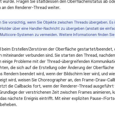
llt wurde. Fragen Sie stattdessen den Oberflächenstatus ab ode
hn an den Renderer-Thread weiter.
n Sie vorsichtig, wenn Sie Objekte zwischen Threads übergeben. Es 
Holder über eine Handler-Nachricht zu übergeben (anstatt sie einfac
Multicore-Systemen zu vermeiden. Weitere Informationen finden Sie
 beim Erstellen/Zerstören der Oberfläche gestartet/beendet, 
h miteinander verbunden sind. Sie starten den Thread, nachdem
 einige Probleme mit der Thread-übergreifenden Kommunikat
ten, die sich auf die Erstellung oder Änderung der Oberfläche
as Rendern beendet wird, wenn der Bildschirm leer wird, und 
eigt wird, weisen Sie Choreographer an, den Frame-Draw-Call
tzt die Callbacks fort, wenn der Renderer-Thread ausgeführt 
Grundlage der verstrichenen Zeit zwischen Frames animieren, k
as nächste Ereignis eintrifft. Mit einer expliziten Pause-/Fort
 beheben.