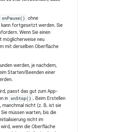
r
onPause()
ohne
n kann fortgesetzt werden. Sie
nfordern. Wenn Sie einen
ät möglicherweise neu
irm mit derselben Oberfläche
bunden werden, je nachdem,
beim Starten/Beenden einer
erden.
rd, passt das gut zum App-
hn in
onStop()
. Beim Erstellen
manchmal nicht (z. B. ist sie
 Sie müssen warten, bis die
itialisierung nicht im
 wird, wenn die Oberfläche