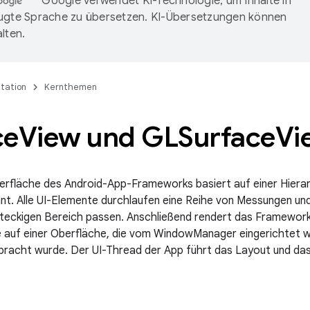
Google verwendet KI-Technologie, um Inhalte in
ugte Sprache zu übersetzen. KI-Übersetzungen können
lten.
tation
Kernthemen
ce
View und GLSurface
Vi
rfläche des Android-App-Frameworks basiert auf einer Hierarc
nt. Alle UI-Elemente durchlaufen eine Reihe von Messungen un
chteckigen Bereich passen. Anschließend rendert das Framework
 auf einer Oberfläche, die vom WindowManager eingerichtet wu
racht wurde. Der UI-Thread der App führt das Layout und das 