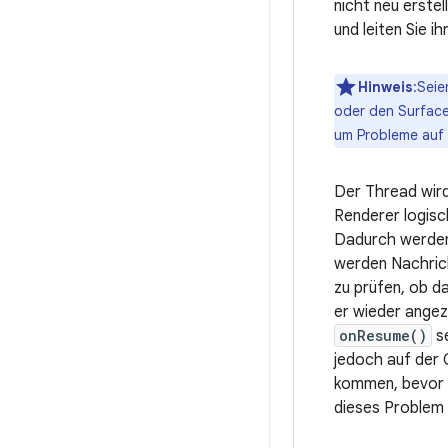
nicht neu erste
und leiten Sie i
Hinweis
:Seie
oder den Surface
um Probleme auf 
Der Thread wird
Renderer logisc
Dadurch werden
werden Nachrich
zu prüfen, ob d
er wieder angez
onResume()
se
jedoch auf der 
kommen, bevor d
dieses Problem