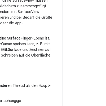
dar. Ohne SurfaceView müssen
 Bildschirm zusammengefügt
Rendern mit SurfaceView
ieren und bei Bedarf die Größe
oser die App-
eine SurfaceFlinger-Ebene ist.
rQueue speisen kann, z. B. mit
r EGLSurface und Zeichnen auf
Schreiben auf die Oberfläche.
anderen Thread als den Haupt-
der abhängige