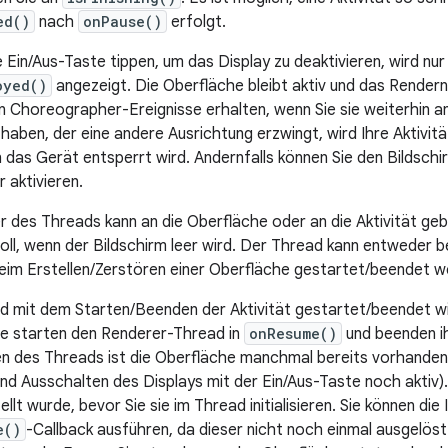
ed()
nach
onPause()
erfolgt.
e Ein/Aus-Taste tippen, um das Display zu deaktivieren, wird nu
oyed()
angezeigt. Die Oberfläche bleibt aktiv und das Render
n Choreographer-Ereignisse erhalten, wenn Sie sie weiterhin a
 haben, der eine andere Ausrichtung erzwingt, wird Ihre Aktivit
 das Gerät entsperrt wird. Andernfalls können Sie den Bildsch
 aktivieren.
 des Threads kann an die Oberfläche oder an die Aktivität ge
oll, wenn der Bildschirm leer wird. Der Thread kann entweder 
beim Erstellen/Zerstören einer Oberfläche gestartet/beendet w
 mit dem Starten/Beenden der Aktivität gestartet/beendet wi
ie starten den Renderer-Thread in
onResume()
und beenden i
en des Threads ist die Oberfläche manchmal bereits vorhanden, 
nd Ausschalten des Displays mit der Ein/Aus-Taste noch aktiv).
lt wurde, bevor Sie sie im Thread initialisieren. Sie können die In
e()
-Callback ausführen, da dieser nicht noch einmal ausgelöst