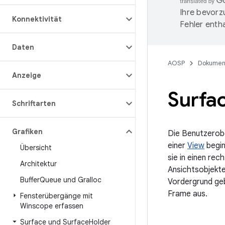
Ihre bevorz
Konnektivität
Fehler entha
Daten
AOSP
Dokumen
Anzeige
Surfa
Schriftarten
Grafiken
Die Benutzerobe
einer
View
begin
Übersicht
sie in einen re
Architektur
Ansichtsobjekte
Buffer
Queue und Gralloc
Vordergrund geb
Frame aus.
Fensterübergänge mit
Winscope erfassen
Surface und Surface
Holder