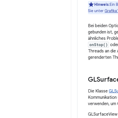
Hinweis
:Ein 
Sie unter
Grafika
Bei beiden Opti
gebunden ist, g
ähnliches Probl
onStop()
ode
Threads an die 
gerenderten Th
GLSurfac
Die Klasse
GLSu
Kommunikation u
verwenden, um 
GLSurfaceView e