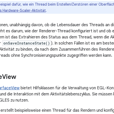
Beispiel dafür, wie ein Thread beim Erstellen/Zerstören einer Oberflä
's Hardware-Scaler-Aktivität
.
onen, unabhängig davon, ob die Lebensdauer des Threads an die
eht es darum, wie der Renderer-Thread konfiguriert ist und ob e
em ist das Extrahieren des Status aus dem Thread, wenn die Akt
r
onSaveInstanceState()
). In solchen Fällen ist es am best
Aktivität zu binden, da nach dem Zusammenführen des Render
reads ohne Synchronisierungspunkte zugegriffen werden kann.
e
View
rfaceView
bietet Hilfsklassen für die Verwaltung von EGL-Kon
nd die Interaktion mit dem Aktivitätslebenszyklus. Sie müsse
GLES zu nutzen.
rstellt beispielsweise einen Thread für das Rendern und konfi