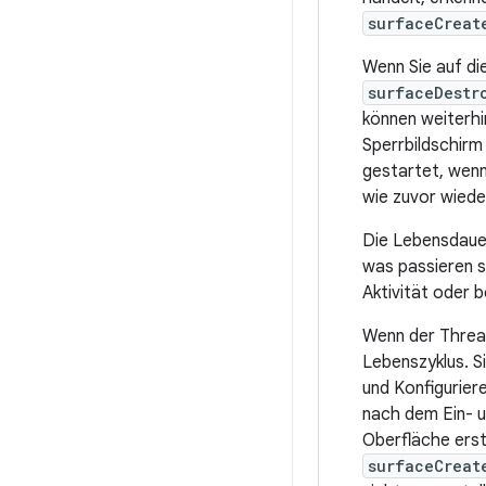
surfaceCreat
Wenn Sie auf di
surfaceDestr
können weiterhi
Sperrbildschirm
gestartet, wenn
wie zuvor wieder
Die Lebensdauer
was passieren s
Aktivität oder 
Wenn der Thread
Lebenszyklus. S
und Konfigurier
nach dem Ein- u
Oberfläche erstel
surfaceCreat