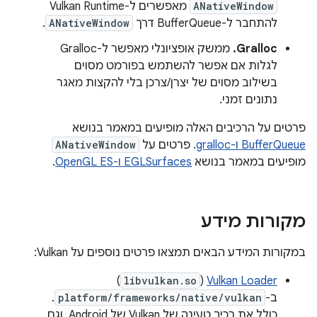
ANativeWindow
מאפשרים ל-Vulkan Runtime
להתחבר ל-BufferQueue דרך
ANativeWindow
.
Gralloc.
ממשק אופציונלי מאפשר ל-Gralloc
לגלות אם אפשר להשתמש בפורמט מסוים
בשילוב מסוים של יצרן/צרכן בלי להקצות מאגר
נתונים זמני.
פרטים על הרכיבים האלה מופיעים במאמר בנושא
BufferQueue ו-gralloc
. פרטים על
ANativeWindow
מופיעים במאמר בנושא
EGLSurfaces ו-OpenGL ES
.
מקורות מידע
במקורות המידע הבאים תמצאו פרטים נוספים על Vulkan:
)
libvulkan.so
(
Vulkan Loader
ב-
platform/frameworks/native/vulkan
.
כולל את רכיב טעינה של Vulkan של Android, וגם