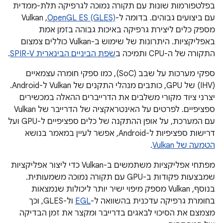
בפלטפורמות שונות עם תקורה נמוכה לגרפיקה תלת-ממדית
עם ביצועים גבוהים. בדומה ל-
OpenGL ES (GLES)
,‏ Vulkan
מספק כלים ליצירת גרפיקה באיכות גבוהה בזמן אמת
באפליקציות. היתרונות של שימוש ב-Vulkan כוללים צמצום
התקורה של ה-CPU ותמיכה ב
שפת הביניים הבינארית SPIR-V
.
ספקי מערכות על שבב (SoC), כמו ספקי חומרה עצמאיים
(IHV) של GPU, כותבים מנהלי התקנים של Vulkan ל-Android.
יצרני ציוד מקורי משלבים את הדרייברים ההאלה במכשירים
ספציפיים. לפרטים על האינטראקציה של הדרייבר של Vulkan
עם המערכת, על אופן ההתקנה של כלים ספציפיים ל-GPU ועל
דרישות ספציפיות ל-Android, אפשר לעיין במאמר בנושא
הטמעה של Vulkan
.
מפתחי אפליקציות משתמשים ב-Vulkan כדי ליצור אפליקציות
שמבצעות פקודות ב-GPU עם תקורה נמוכה משמעותית.
בנוסף,‏ Vulkan מספק מיפוי ישיר יותר ליכולות שנמצאות
בחומרת גרפיקה עדכנית בהשוואה ל-
EGL
ול-GLES, וכך
מצמצם את הסיכוי לבאגים בדרייבר ומקצר את זמן הבדיקה