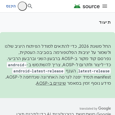
היכנס
תיעוד
החל משנת 2026, כדי להתאים למודל הפיתוח היציב שלנו
ולשמור על יציבות הפלטפורמה בסביבה העסקית,
נפרסם קוד מקור ב-AOSP ברבעון השני וברבעון הרביעי.
כדי ליצור ולתרום ל-AOSP, צריך להשתמש ב-
android-
latest-release
. הענף
android-latest-release
manifest תמיד יפנה לגרסה האחרונה שנדחפה ל-AOSP.
מידע נוסף זמין במאמר
שינויים ב-AOSP
.
‫Google משתמשת בטכנולוגיית AI כדי לתרגם תוכן