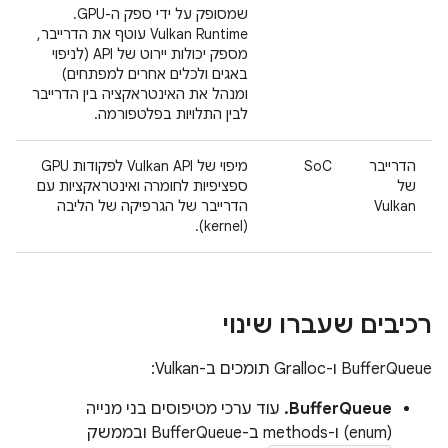
שמסופק על ידי ספק ה-GPU.
‫Vulkan Runtime עוטף את הדרייבר,
מספק יכולות יירוט של API (לניפוי
באגים ולכלים אחרים למפתחים)
ומנהל את האינטראקציה בין הדרייבר
לבין התלויות בפלטפורמה.
הדרייבר
SoC
מיפוי של Vulkan API לפקודות GPU
של
ספציפיות לחומרה ואינטראקציות עם
Vulkan
הדרייבר של הגרפיקה של הליבה
(kernel).
רכיבים שעברו שינוי
‫BufferQueue ו-Gralloc תומכים ב-Vulkan:
BufferQueue.
עוד ערכי מטיפוסים בני מנייה
(enum) ו-methods ב-BufferQueue ובממשק