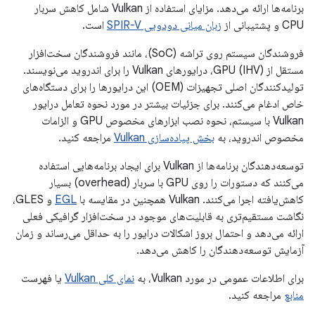
برنامه‌ها ارائه می‌دهد. مزایای استفاده از Vulkan شامل کاهش سربار
CPU و پشتیبانی از
زبان میانی دودویی SPIR-V
است.
فروشندگان سیستم روی تراشه (SoC)، مانند فروشندگان سخت‌افزار
مستقل از GPU (IHV)، درایورهای Vulkan را برای اندروید می‌نویسند.
تولیدکنندگان اصلی تجهیزات (OEM) این درایورها را برای دستگاه‌های
خاص ادغام می‌کنند. برای جزئیات بیشتر در مورد نحوه تعامل درایور
Vulkan با سیستم، نحوه نصب ابزارهای مخصوص GPU و الزامات
مخصوص اندروید، به
بخش پیاده‌سازی Vulkan
مراجعه کنید.
توسعه‌دهندگان برنامه‌ها از Vulkan برای ایجاد برنامه‌هایی استفاده
می‌کنند که دستورات را روی GPU با سربار (overhead) بسیار
کاهش‌یافته اجرا می‌کنند. Vulkan همچنین در مقایسه با
EGL
و GLES،
نگاشت مستقیم‌تری به قابلیت‌های موجود در سخت‌افزار گرافیکی فعلی
ارائه می‌دهد و احتمال بروز اشکالات درایور را به حداقل می‌رساند و زمان
آزمایش توسعه‌دهندگان را کاهش می‌دهد.
برای اطلاعات عمومی در مورد Vulkan، به
نمای کلی Vulkan
یا فهرست
منابع
مراجعه کنید.