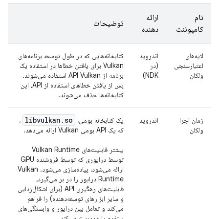
نام
ارائه
توضیحات
کامپوننت
دهنده
لایه‌های
اندروید
کتابخانه‌هایی که در طول توسعه برنامه‌های
اعتبارسنجی
(در
Vulkan برای یافتن خطاها در استفاده یک
ولکان
NDK)
برنامه از API Vulkan استفاده می‌شوند.
پس از یافتن خطاهای استفاده از API، این
کتابخانه‌ها حذف می‌شوند.
libvulkan
.
so
زمان اجرا
اندروید
یک کتابخانه بومی،
،
ولکان
که یک API بومی Vulkan ارائه می‌دهد.
بیشتر قابلیت‌های Vulkan Runtime
توسط درایوری که توسط فروشنده GPU
ارائه می‌شود، پیاده‌سازی می‌شود. Vulkan
Runtime درایور را در بر می‌گیرد،
قابلیت‌های رهگیری API (برای اشکال‌زدایی
و سایر ابزارهای توسعه‌دهنده) را فراهم
می‌کند و تعامل بین درایور و وابستگی‌های
پلتفرم را مدیریت می‌کند.