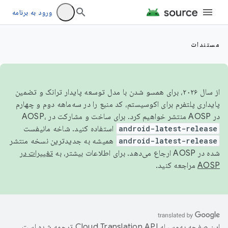
ورود به برنامه
مستندات
از سال ۲۰۲۶، برای همسو شدن با مدل توسعه پایدار ترانک و تضمین
پایداری پلتفرم برای اکوسیستم، کد منبع را در سه‌ماهه دوم و چهارم
در AOSP منتشر خواهیم کرد. برای ساخت و مشارکت در AOSP،
android-latest-release
استفاده کنید. شاخه مانیفست
android-latest-release
همیشه به جدیدترین نسخه منتشر
شده در AOSP ارجاع می‌دهد. برای اطلاعات بیشتر، به
تغییرات در
AOSP
مراجعه کنید.
این صفحه به‌وسیله
ترجمه شده است.