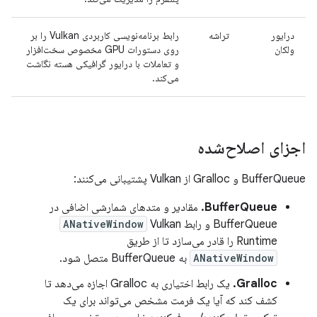
درایور
تراشه
رابط برنامه‌نویسی کاربردی Vulkan را بر
ولکان
روی دستورات GPU مخصوص سخت‌افزار
و تعاملات با درایور گرافیکی هسته نگاشت
می‌کند.
اجزای اصلاح‌شده
BufferQueue و Gralloc از Vulkan پشتیبانی می‌کنند:
BufferQueue.
مقادیر و متدهای شمارشی اضافی در
BufferQueue و رابط
Vulkan
ANativeWindow
Runtime را قادر می‌سازد تا از طریق
ANativeWindow
به BufferQueue متصل شود.
Gralloc.
یک رابط اختیاری به Gralloc اجازه می‌دهد تا
کشف کند که آیا یک فرمت مشخص می‌تواند برای یک