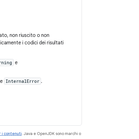
ato, non riuscito o non
camente i codici dei risultati
rning
e
e
InternalError
.
 i contenuti
. Java e OpenJDK sono marchi o