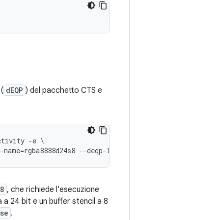
(
dEQP
) del pacchetto CTS e
tivity -e \

s8
, che richiede l'esecuzione
a 24 bit e un buffer stencil a 8
se
.