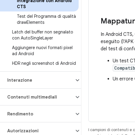
Integrazione con Android
CTS
Test del Programma di qualità
Mappatura
draw
Elements
Latch del buffer non segnalato
In Android CTS, 
con Auto
Single
Layer
eseguito (l'APK 
Aggiungere nuovi formati pixel
del test di conf
ad Android
Un test C
HDR negli screenshot di Android
Compatib
Un errore
Interazione
Contenuti multimediali
Rendimento
I campioni di contenuti e 
Autorizzazioni