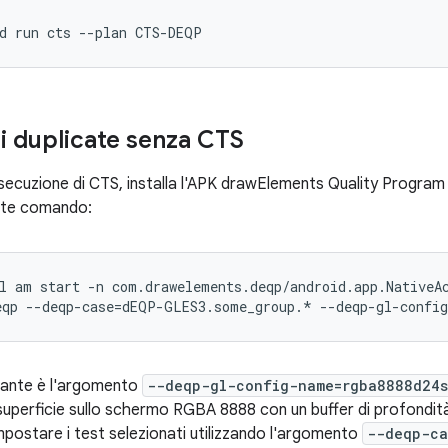
i duplicate senza CTS
esecuzione di CTS, installa l'APK drawElements Quality Program 
ente comando:
l am start -n com.drawelements.deqp/android.app.NativeAc
tante è l'argomento
--deqp-gl-config-name=rgba8888d24
superficie sullo schermo RGBA 8888 con un buffer di profondità 
impostare i test selezionati utilizzando l'argomento
--deqp-ca