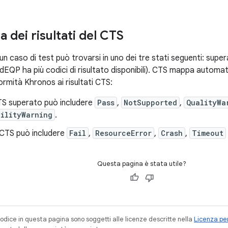
 dei risultati del CTS
un caso di test può trovarsi in uno dei tre stati seguenti: super
dEQP ha più codici di risultato disponibili). CTS mappa automati
ormità Khronos ai risultati CTS:
TS superato può includere
Pass
,
NotSupported
,
QualityWa
ilityWarning
.
 CTS può includere
Fail
,
ResourceError
,
Crash
,
Timeout
Questa pagina è stata utile?
codice in questa pagina sono soggetti alle licenze descritte nella
Licenza per