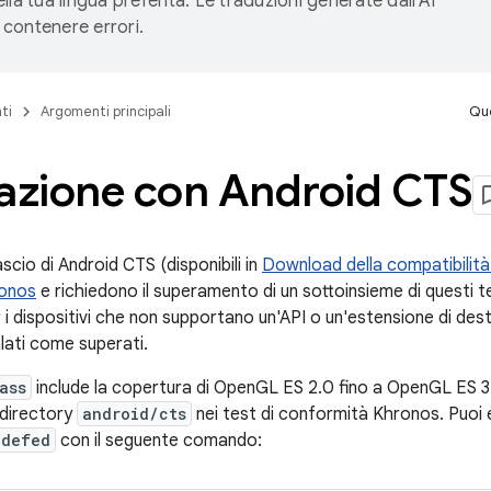
lla tua lingua preferita. Le traduzioni generate dall'AI
contenere errori.
ti
Argomenti principali
Que
razione con Android CTS
lascio di Android CTS (disponibili in
Download della compatibilità
ronos
e richiedono il superamento di un sottoinsieme di questi
r i dispositivi che non supportano un'API o un'estensione di des
lati come superati.
ass
include la copertura di OpenGL ES 2.0 fino a OpenGL ES 3.2 
 directory
android/cts
nei test di conformità Khronos. Puoi 
adefed
con il seguente comando: