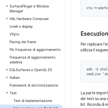
Surface
Flinger e Window
Manager
HAL Hardware Composer
Livelli e display
Esecuzion
VSync
Pacing dei frame
Per replicare l'
Più frequenze di aggiornamento
utilizza il segu
Frequenza di aggiornamento
adattiva
adb -d shel
EGLSurfaces e Open
GL ES
Vulkan
Framework di sincronizzazione
La parte impor
Test
dei test su una 
Test di implementazione
bit. Ricorda di 