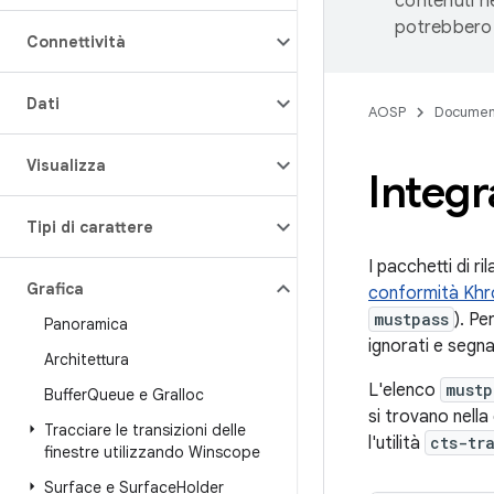
contenuti ne
potrebbero 
Connettività
Dati
AOSP
Documen
Visualizza
Integ
Tipi di carattere
I pacchetti di ri
Grafica
conformità Kh
mustpass
). Pe
Panoramica
ignorati e segna
Architettura
L'elenco
mustp
Buffer
Queue e Gralloc
si trovano nella
Tracciare le transizioni delle
l'utilità
cts-tr
finestre utilizzando Winscope
Surface e Surface
Holder