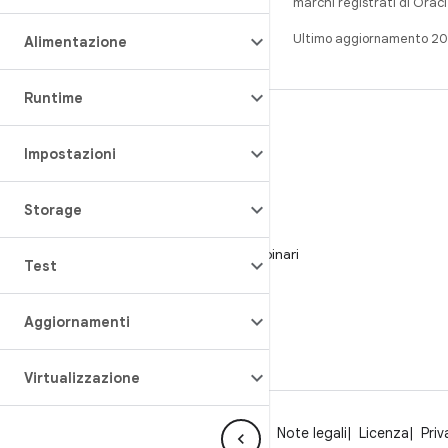
marchi registrati di Oracl
Ultimo aggiornamento 2
Alimentazione
Runtime
CREA
Impostazioni
Repository per Android
Requisiti
Storage
Download
Visualizza l'anteprima dei programmi binari
Test
Immagini del produttore
File binari del driver
Aggiornamenti
Virtualizzazione
Informazioni su Android
Community
Note legali
Licenza
Priv