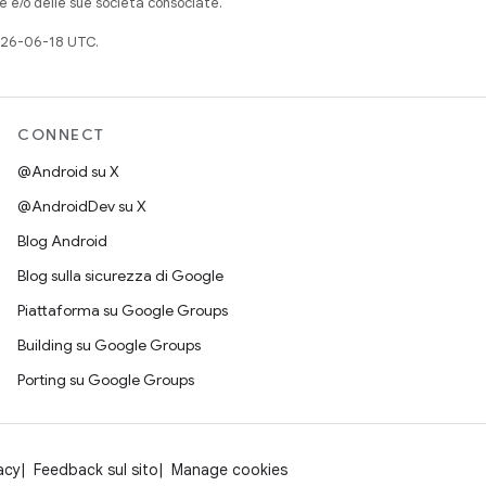
e e/o delle sue società consociate.
026-06-18 UTC.
CONNECT
@Android su X
@AndroidDev su X
Blog Android
Blog sulla sicurezza di Google
Piattaforma su Google Groups
Building su Google Groups
Porting su Google Groups
acy
Feedback sul sito
Manage cookies