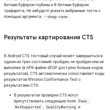
битным буфером глубины и 8-битным буфером
трафарета. Не забудьте указать выбранные тесты с
помощью аргумента
--deqp-case
.
Результаты картирования CTS
В Android CTS тестовый случай может завершиться в
одном из трех состояний: пройден, не пройден или не
выполнен (в APK-файле dEQP доступно больше кодов
результатов). CTS автоматически сопоставляет коды
результатов Khronos Conformance Test с
результатами CTS:
В результатах проверки CTS могут
присутствовать следующие поля:
Pass
,
NotSupported
,
QualityWarning
и