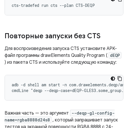
Повторные запуски без CTS
Для воспроизведения запуска CTS установите APK-
файл программы drawElements Quality Program (
dEQP
) из пакета CTS и используйте следующую команду:
adb -d shell am start -n com.drawelements.deqp/andr
Важная часть — это аргумент
--deqp-gl-config-
name=rgba8888d24s8
, который запрашивает запуск
тестов на экранной поверхности RGBA 8888 с 24-