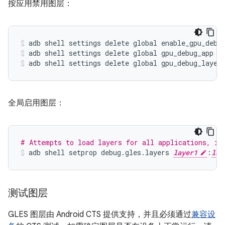
按应用禁用图层：
adb shell settings delete global enable_gpu_debu
adb shell settings delete global gpu_debug_app
adb shell settings delete global gpu_debug_layer
全局启用图层：
# Attempts to load layers for all applications, in
adb
shell
setprop
debug
.
gles
.
layers
layer1
:
lay
测试图层
GLES 图层由 Android CTS 提供支持，并且必须通过
兼容设