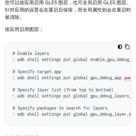
您可以按应用启用 GLES 图层，也可全局启用 GLES 图层。
针对应用的设置会在重启后保留，而全局属性则会在重启时
被清除。
按应用启用图层：
#
Enable
layers
adb
shell
settings
put
global
enable_gpu_debug_l
#
Specify
target
app
adb
shell
settings
put
global
gpu_debug_app
pack
#
Specify
layer
list
(
from
top
to
bottom
)
adb
shell
settings
put
global
gpu_debug_layers_g
#
Specify
packages
to
search
for
layers
adb
shell
settings
put
global
gpu_debug_layer_ap