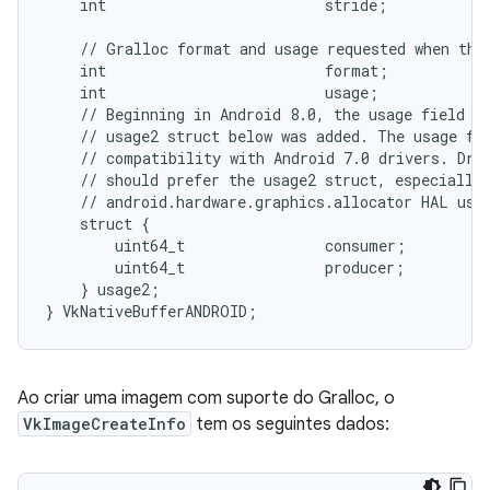
    int                         stride;

    // Gralloc format and usage requested when the 
    int                         format;

    int                         usage;

    // Beginning in Android 8.0, the usage field ab
    // usage2 struct below was added. The usage fie
    // compatibility with Android 7.0 drivers. Driv
    // should prefer the usage2 struct, especially 
    // android.hardware.graphics.allocator HAL uses
    struct {

        uint64_t                consumer;

        uint64_t                producer;

    } usage2;

Ao criar uma imagem com suporte do Gralloc, o
VkImageCreateInfo
tem os seguintes dados: