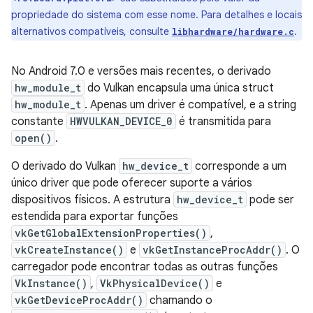
propriedade do sistema com esse nome. Para detalhes e locais
alternativos compatíveis, consulte
.
libhardware/hardware.c
No Android 7.0 e versões mais recentes, o derivado
hw_module_t
do Vulkan encapsula uma única struct
hw_module_t
. Apenas um driver é compatível, e a string
constante
HWVULKAN_DEVICE_0
é transmitida para
open()
.
O derivado do Vulkan
hw_device_t
corresponde a um
único driver que pode oferecer suporte a vários
dispositivos físicos. A estrutura
hw_device_t
pode ser
estendida para exportar funções
vkGetGlobalExtensionProperties()
,
vkCreateInstance()
e
vkGetInstanceProcAddr()
. O
carregador pode encontrar todas as outras funções
VkInstance()
,
VkPhysicalDevice()
e
vkGetDeviceProcAddr()
chamando o