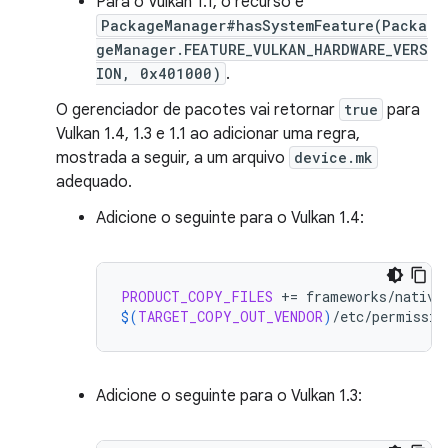
Para o Vulkan 1.1, o recurso é
PackageManager#hasSystemFeature(Packa
geManager.FEATURE_VULKAN_HARDWARE_VERS
ION, 0x401000)
.
O gerenciador de pacotes vai retornar
true
para
Vulkan 1.4, 1.3 e 1.1 ao adicionar uma regra,
mostrada a seguir, a um arquivo
device.mk
adequado.
Adicione o seguinte para o Vulkan 1.4:
PRODUCT_COPY_FILES
+=
$(
TARGET_COPY_OUT_VENDOR
)
/etc/permissio
Adicione o seguinte para o Vulkan 1.3: