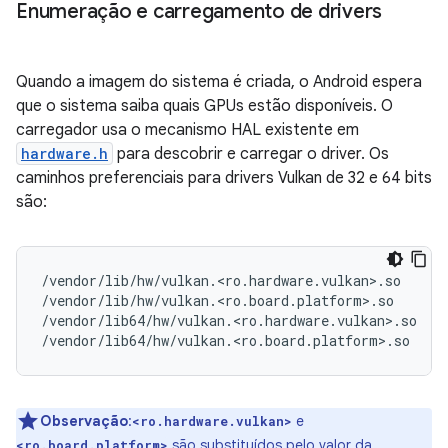
Enumeração e carregamento de drivers
Quando a imagem do sistema é criada, o Android espera
que o sistema saiba quais GPUs estão disponíveis. O
carregador usa o mecanismo HAL existente em
hardware.h
para descobrir e carregar o driver. Os
caminhos preferenciais para drivers Vulkan de 32 e 64 bits
são:
/vendor/lib/hw/vulkan.<ro.hardware.vulkan>.so

/vendor/lib/hw/vulkan.<ro.board.platform>.so

/vendor/lib64/hw/vulkan.<ro.hardware.vulkan>.so

Observação
:
e
<ro.hardware.vulkan>
são substituídos pelo valor da
<ro.board.platform>