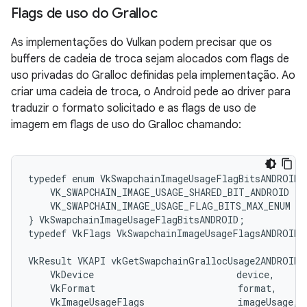
Flags de uso do Gralloc
As implementações do Vulkan podem precisar que os
buffers de cadeia de troca sejam alocados com flags de
uso privadas do Gralloc definidas pela implementação. Ao
criar uma cadeia de troca, o Android pede ao driver para
traduzir o formato solicitado e as flags de uso de
imagem em flags de uso do Gralloc chamando:
typedef enum VkSwapchainImageUsageFlagBitsANDROID {
    VK_SWAPCHAIN_IMAGE_USAGE_SHARED_BIT_ANDROID = 0
    VK_SWAPCHAIN_IMAGE_USAGE_FLAG_BITS_MAX_ENUM = 
} VkSwapchainImageUsageFlagBitsANDROID;

typedef VkFlags VkSwapchainImageUsageFlagsANDROID;

VkResult VKAPI vkGetSwapchainGrallocUsage2ANDROID(

    VkDevice                          device,

    VkFormat                          format,

    VkImageUsageFlags                 imageUsage,
