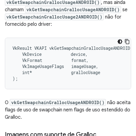
vkGetSwapchainGrallocUsageANDROID()
, mas ainda
chamam
vkGetSwapchainGrallocUsageANDROID()
se
vkGetSwapchainGrallocUsage2ANDROID()
não for
fornecido pelo driver:
VkResult VKAPI vkGetSwapchainGrallocUsageANDROID(

    VkDevice            device,

    VkFormat            format,

    VkImageUsageFlags   imageUsage,

    int*                grallocUsage

O
vkGetSwapchainGrallocUsageANDROID()
não aceita
flags de uso de swapchain nem flags de uso estendido do
Gralloc.
Imagens com suporte de Gralloc