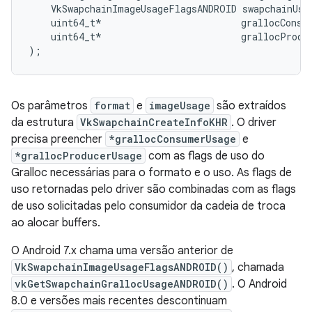
    VkSwapchainImageUsageFlagsANDROID swapchainUsag
    uint64_t*                         grallocConsum
    uint64_t*                         grallocProduc
Os parâmetros
format
e
imageUsage
são extraídos
da estrutura
VkSwapchainCreateInfoKHR
. O driver
precisa preencher
*grallocConsumerUsage
e
*grallocProducerUsage
com as flags de uso do
Gralloc necessárias para o formato e o uso. As flags de
uso retornadas pelo driver são combinadas com as flags
de uso solicitadas pelo consumidor da cadeia de troca
ao alocar buffers.
O Android 7.x chama uma versão anterior de
VkSwapchainImageUsageFlagsANDROID()
, chamada
vkGetSwapchainGrallocUsageANDROID()
. O Android
8.0 e versões mais recentes descontinuam