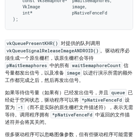
    const VkSemaphore*  pWaitSemaphores,

    VkImage             image,

    int*                pNativeFenceFd

vkQueuePresentKHR()
对提供的队列调用
vkQueueSignalReleaseImageANDROID()
。驱动程序必
须生成一个原生栅栏，该原生栅栏会等待
pWaitSemaphores
中的所有
waitSemaphoreCount
信
号量都发出信号，以及准备
image
以进行演示所需的额外
工作都完成之后，然后再发出信号。
如果等待信号量（如果有）已经发出信号，并且
queue
已
经处于空闲状态，驱动程序可以将
*pNativeFenceFd
设
置为
-1
（而不是实际的原生栅栏文件描述符），表示无需
等待。调用程序拥有
*pNativeFenceFd
中返回的文件描
述符并会将其关闭。
很多驱动程序可以忽略图像参数，但有些驱动程序可能需要