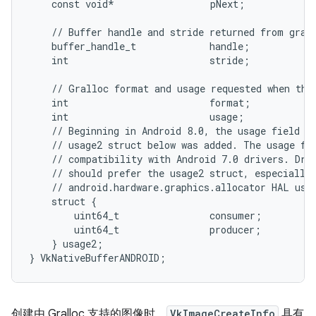
    const void*                 pNext;

    // Buffer handle and stride returned from grall
    buffer_handle_t             handle;

    int                         stride;

    // Gralloc format and usage requested when the 
    int                         format;

    int                         usage;

    // Beginning in Android 8.0, the usage field ab
    // usage2 struct below was added. The usage fie
    // compatibility with Android 7.0 drivers. Driv
    // should prefer the usage2 struct, especially 
    // android.hardware.graphics.allocator HAL uses
    struct {

        uint64_t                consumer;

        uint64_t                producer;

    } usage2;

创建由 Gralloc 支持的图像时，
VkImageCreateInfo
具有