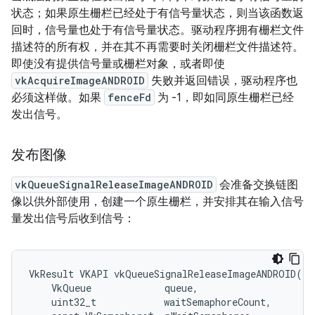
状态；如果原生栅栏已经处于有信号量状态，则当该函数返
回时，信号量也处于有信号量状态。驱动程序拥有栅栏文件
描述符的所有权，并在其不再需要时关闭栅栏文件描述符。
即使没有提供信号量或栅栏对象，或者即使
vkAcquireImageANDROID
失败并返回错误，驱动程序也
必须这样做。如果
fenceFd
为 -1，即如同原生栅栏已经
发出信号。
发布图像
vkQueueSignalReleaseImageANDROID
会准备交换链图
像以供外部使用，创建一个原生栅栏，并安排其在输入信号
量发出信号后收到信号：
VkResult VKAPI vkQueueSignalReleaseImageANDROID(

    VkQueue             queue,

    uint32_t            waitSemaphoreCount,
