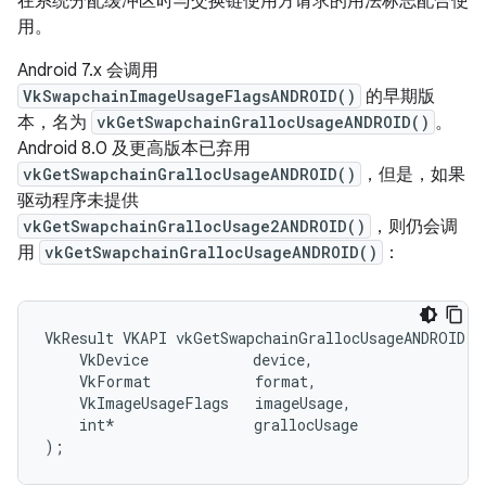
在系统分配缓冲区时与交换链使用方请求的用法标志配合使
用。
Android 7.x 会调用
VkSwapchainImageUsageFlagsANDROID()
的早期版
本，名为
vkGetSwapchainGrallocUsageANDROID()
。
Android 8.0 及更高版本已弃用
vkGetSwapchainGrallocUsageANDROID()
，但是，如果
驱动程序未提供
vkGetSwapchainGrallocUsage2ANDROID()
，则仍会调
用
vkGetSwapchainGrallocUsageANDROID()
：
VkResult VKAPI vkGetSwapchainGrallocUsageANDROID(

    VkDevice            device,

    VkFormat            format,

    VkImageUsageFlags   imageUsage,

    int*                grallocUsage
