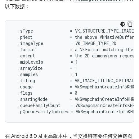
以下数据：
  .sType               = VK_STRUCTURE_TYPE_IMAGE_C
  .pNext               = the above VkNativeBufferAN
  .imageType           = VK_IMAGE_TYPE_2D

  .format              = a VkFormat matching the fo
  .extent              = the 2D dimensions requeste
  .mipLevels           = 1

  .arraySize           = 1

  .samples             = 1

  .tiling              = VK_IMAGE_TILING_OPTIMAL

  .usage               = VkSwapchainCreateInfoKHR::
  .flags               = 0

  .sharingMode         = VkSwapchainCreateInfoKHR::
  .queueFamilyCount    = VkSwapchainCreateInfoKHR::
在 Android 8.0 及更高版本中，当交换链需要任何交换链图