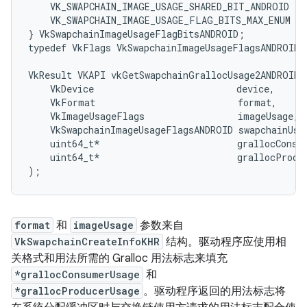
    VK_SWAPCHAIN_IMAGE_USAGE_SHARED_BIT_ANDROID = 0
    VK_SWAPCHAIN_IMAGE_USAGE_FLAG_BITS_MAX_ENUM = 
} VkSwapchainImageUsageFlagBitsANDROID;

typedef VkFlags VkSwapchainImageUsageFlagsANDROID;

VkResult VKAPI vkGetSwapchainGrallocUsage2ANDROID(

    VkDevice                          device,

    VkFormat                          format,

    VkImageUsageFlags                 imageUsage,

    VkSwapchainImageUsageFlagsANDROID swapchainUsag
    uint64_t*                         grallocConsum
    uint64_t*                         grallocProduc
format
和
imageUsage
参数来自
VkSwapchainCreateInfoKHR
结构。驱动程序应使用相
关格式和用法所需的 Gralloc 用法标志来填充
*grallocConsumerUsage
和
*grallocProducerUsage
。驱动程序返回的用法标志将