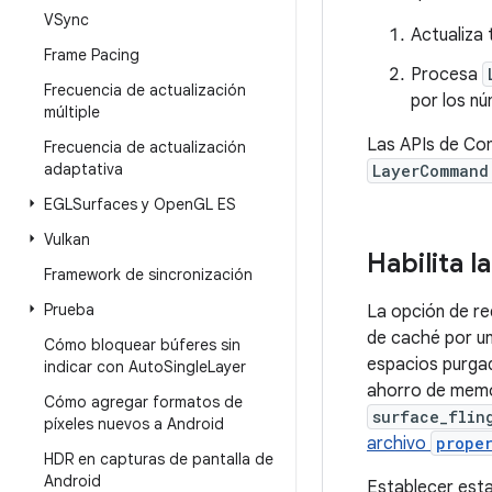
VSync
Actualiza 
Frame Pacing
Procesa
Frecuencia de actualización
por los nú
múltiple
Las APIs de Com
Frecuencia de actualización
adaptativa
LayerCommand
EGLSurfaces y Open
GL ES
Vulkan
Habilita 
Framework de sincronización
Prueba
La opción de re
de caché por un
Cómo bloquear búferes sin
espacios purgad
indicar con Auto
Single
Layer
ahorro de memor
Cómo agregar formatos de
surface_flin
píxeles nuevos a Android
archivo
prope
HDR en capturas de pantalla de
Android
Establecer esta