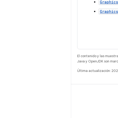
Graphic
Graphic
El contenido y las muestr
Java y OpenJDK son marca
Última actualización: 20
COMPILACIÓN
Repositorio de Android
Requisitos