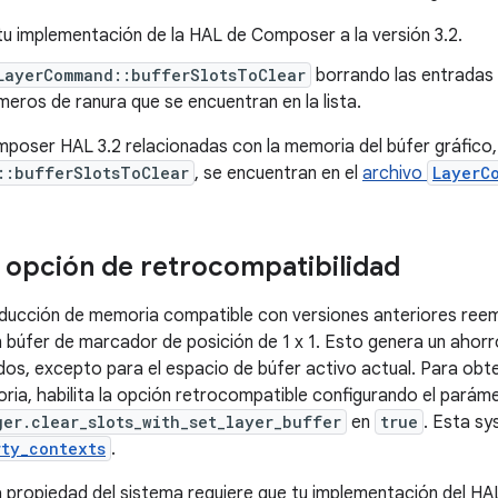
tu implementación de la HAL de Composer a la versión 3.2.
LayerCommand::bufferSlotsToClear
borrando las entradas 
meros de ranura que se encuentran en la lista.
poser HAL 3.2 relacionadas con la memoria del búfer gráfico, 
::bufferSlotsToClear
, se encuentran en el
archivo
LayerC
la opción de retrocompatibilidad
ducción de memoria compatible con versiones anteriores reemp
 búfer de marcador de posición de 1 x 1. Esto genera un ahor
os, excepto para el espacio de búfer activo actual. Para obte
ia, habilita la opción retrocompatible configurando el parám
ger.clear_slots_with_set_layer_buffer
en
true
. Esta sy
rty_contexts
.
 propiedad del sistema requiere que tu implementación del H