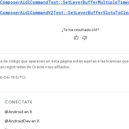
sComposerAidlCommandTest::SetLayerBufferMultipleTime
sComposerAidlCommandV2Test::SetLayerBufferSlotsToCle
¿Te ha resultado útil?
as de código que aparecen en esta página están sujetas a las licencias que
s registradas de Oracle o sus afiliados.
26-06-18 (UTC)
CONÉCTATE
@Android en X
@AndroidDev en X