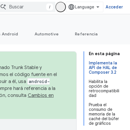
/
Acceder
s Android
Automotive
Referencia
En esta página
Implementa la
mado Trunk Stable y
API de HAL de
Composer 3.2
emos el código fuente en el
uir a él, usa
android-
Habilita la
opción de
empre hará referencia a la
retrocompatibili
ión, consulta
Cambios en
dad
Prueba el
consumo de
memoria de la
caché del búfer
de gráficos