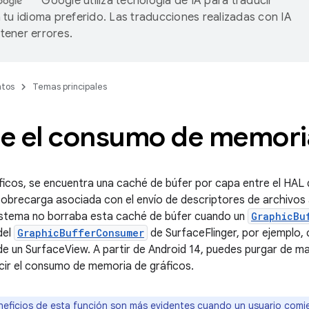
Google utiliza tecnología de IA para traducir
 tu idioma preferido. Las traducciones realizadas con IA
ener errores.
tos
Temas principales
e el consumo de memoria
ráficos, se encuentra una caché de búfer por capa entre el HA
 sobrecarga asociada con el envío de descriptores de archivos 
sistema no borraba esta caché de búfer cuando un
GraphicBu
del
GraphicBufferConsumer
de SurfaceFlinger, por ejemplo
 un SurfaceView. A partir de Android 14, puedes purgar de m
cir el consumo de memoria de gráficos.
eficios de esta función son más evidentes cuando un usuario comi