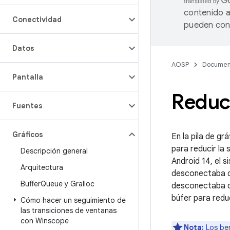
contenido a
Conectividad
pueden cont
Datos
AOSP
Documen
Pantalla
Reduc
Fuentes
Gráficos
En la pila de g
para reducir la
Descripción general
Android 14, el 
Arquitectura
desconectaba 
Buffer
Queue y Gralloc
desconectaba de
búfer para redu
Cómo hacer un seguimiento de
las transiciones de ventanas
con Winscope
Nota:
Los ben