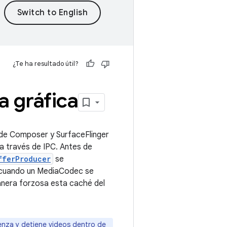
¿Te ha resultado útil?
 gráfica
L de Composer y SurfaceFlinger
a través de IPC. Antes de
fferProducer
se
, cuando un MediaCodec se
anera forzosa esta caché del
enza y detiene videos dentro de