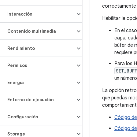
correctamente
Interacción
Habilitar la opc
En el caso
Contenido multimedia
capa, cad
búfer de m
Rendimiento
requiere p
Para los 
Permisos
SET_BUFF
un número 
Energía
La opción retro
que puedas modi
Entorno de ejecución
comportamiento
Configuración
Código de
Código de
Storage