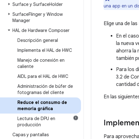
Surface y Surface
Holder
una app en un dis
Surface
Flinger y Window
Manager
Elige una de las
HAL de Hardware Composer
En el caso
Descripción general
la nueva v
Implementa el HAL de HWC
ahorra la 
también p
Manejo de conexión en
caliente
Para los d
AIDL para el HAL de HWC
3.2 de Com
cantidad d
Administración de búfer de
fotogramas del cliente
En las siguient
Reduce el consumo de
memoria gráfica
Lectura de DPU en
Implement
producción
Capas y pantallas
Para aprovechar