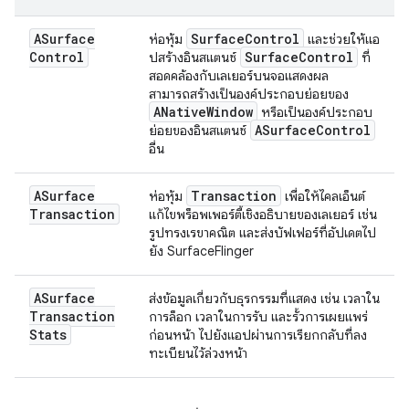
ASurface
Surface
Control
ห่อหุ้ม
และช่วยให้แอ
Control
Surface
Control
ปสร้างอินสแตนซ์
ที่
สอดคล้องกับเลเยอร์บนจอแสดงผล
สามารถสร้างเป็นองค์ประกอบย่อยของ
ANative
Window
หรือเป็นองค์ประกอบ
ASurface
Control
ย่อยของอินสแตนซ์
อื่น
ASurface
Transaction
ห่อหุ้ม
เพื่อให้ไคลเอ็นต์
Transaction
แก้ไขพร็อพเพอร์ตี้เชิงอธิบายของเลเยอร์ เช่น
รูปทรงเรขาคณิต และส่งบัฟเฟอร์ที่อัปเดตไป
ยัง SurfaceFlinger
ASurface
ส่งข้อมูลเกี่ยวกับธุรกรรมที่แสดง เช่น เวลาใน
Transaction
การล็อก เวลาในการรับ และรั้วการเผยแพร่
Stats
ก่อนหน้า ไปยังแอปผ่านการเรียกกลับที่ลง
ทะเบียนไว้ล่วงหน้า