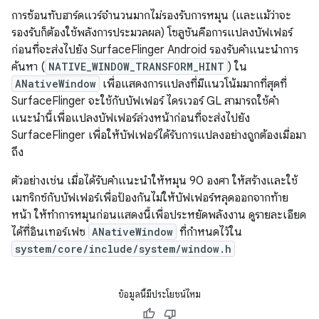
การซ้อนทับฮาร์ดแวร์จำนวนมากไม่รองรับการหมุน (และแม้ว่าจะ
รองรับก็ต้องใช้พลังการประมวลผล) โซลูชันคือการแปลงบัฟเฟอร์
ก่อนที่จะส่งไปยัง SurfaceFlinger Android รองรับคำแนะนำการ
ค้นหา (
NATIVE_WINDOW_TRANSFORM_HINT
) ใน
ANativeWindow
เพื่อแสดงการแปลงที่มีแนวโน้มมากที่สุดที่
SurfaceFlinger จะใช้กับบัฟเฟอร์ ไดรเวอร์ GL สามารถใช้คำ
แนะนำนี้เพื่อแปลงบัฟเฟอร์ล่วงหน้าก่อนที่จะส่งไปยัง
SurfaceFlinger เพื่อให้บัฟเฟอร์ได้รับการแปลงอย่างถูกต้องเมื่อมา
ถึง
ตัวอย่างเช่น เมื่อได้รับคำแนะนำให้หมุน 90 องศา ให้สร้างและใช้
เมทริกซ์กับบัฟเฟอร์เพื่อป้องกันไม่ให้บัฟเฟอร์หลุดออกจากท้าย
หน้า ให้ทำการหมุนก่อนแสดงนี้เพื่อประหยัดพลังงาน ดูรายละเอียด
ได้ที่อินเทอร์เฟซ
ANativeWindow
ที่กำหนดไว้ใน
system/core/include/system/window.h
ข้อมูลนี้มีประโยชน์ไหม