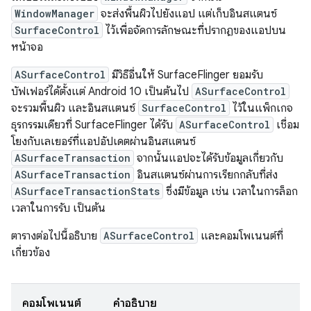
WindowManager
จะส่งพื้นผิวไปยังแอป แต่เก็บอินสแตนซ์
SurfaceControl
ไว้เพื่อจัดการลักษณะที่ปรากฏของแอปบน
หน้าจอ
ASurfaceControl
มีวิธีอื่นให้ SurfaceFlinger ยอมรับ
บัฟเฟอร์ได้ตั้งแต่ Android 10 เป็นต้นไป
ASurfaceControl
จะรวมพื้นผิว และอินสแตนซ์
SurfaceControl
ไว้ในแพ็กเกจ
ธุรกรรมเดียวที่ SurfaceFlinger ได้รับ
ASurfaceControl
เชื่อม
โยงกับเลเยอร์ที่แอปอัปเดตผ่านอินสแตนซ์
ASurfaceTransaction
จากนั้นแอปจะได้รับข้อมูลเกี่ยวกับ
ASurfaceTransaction
อินสแตนซ์ผ่านการเรียกกลับที่ส่ง
ASurfaceTransactionStats
ซึ่งมีข้อมูล เช่น เวลาในการล็อก
เวลาในการรับ เป็นต้น
ตารางต่อไปนี้อธิบาย
ASurfaceControl
และคอมโพเนนต์ที่
เกี่ยวข้อง
คอมโพเนนต์
คำอธิบาย