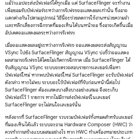
แม้ว่าแอปจะส่งบัฟเฟอร์ได้ทุกเมื่อ แต่ SurfaceFlinger จะทำงาน
เพื่อยอมรับบัฟเฟอร์ระหว่างการรีเฟรชจอแสดงผลเท่านั้น ซึ่งอาจ
แตกต่างกันไปตามอุปกรณ์ วิธีนี้จะช่วยลดการใช้งานหน่วยความจำ
และหลีกเลี่ยงการฉีกขาดที่มองเห็นได้บนหน้าจอ ซึ่งอาจเกิดขึ้นเมื่อ
อัปเดตจอแสดงผลระหว่างการรีเฟรช
เมื่อจอแสดงผลอยู่ระหว่างการรีเฟรช จอแสดงผลจะส่งสัญญาณ
VSync ไปยัง SurfaceFlinger สัญญาณ VSync บ่งชี้ว่าจอแสดง
ผลสามารถรีเฟรชได้โดยไม่เกิดการฉีกขาด เมื่อ SurfaceFlinger ได้
รับสัญญาณ VSync ระบบจะตรวจสอบรายการเลเยอร์เพื่อหา
บัฟเฟอร์ใหม่ หากพบบัฟเฟอร์ใหม่ SurfaceFlinger จะรับบัฟเฟอร์
ดังกล่าว หากไม่พบ ระบบจะใช้บัฟเฟอร์ที่รับก่อนหน้านี้ต่อไป
SurfaceFlinger ต้องแสดงบางสิ่งบางอย่างเสมอ จึงจะเก็บ
บัฟเฟอร์ไว้ 1 รายการ หากไม่มีการส่งบัฟเฟอร์ในเลเยอร์
SurfaceFlinger จะไม่สนใจเลเยอร์นั้น
หลังจากที่ SurfaceFlinger รวบรวมบัฟเฟอร์ทั้งหมดสำหรับเลเยอร์
ที่มองเห็นได้แล้ว ระบบจะถาม Hardware Composer (HWC) ว่า
ควรทำการสร้างแบบผสมอย่างไร หาก HWC ทำเครื่องหมายประเภท