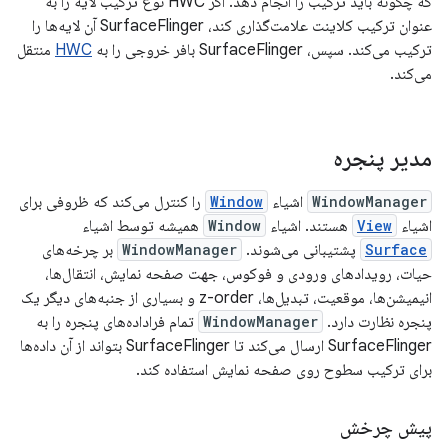
که چگونه باید ترکیب را انجام دهد. اگر HWC نوع ترکیب لایه را به
عنوان ترکیب کلاینت علامت‌گذاری کند، SurfaceFlinger آن لایه‌ها را
ترکیب می‌کند. سپس، SurfaceFlinger بافر خروجی را به
HWC
منتقل
می‌کند.
مدیر پنجره
WindowManager
اشیاء
Window
را کنترل می‌کند که ظروفی برای
اشیاء
View
هستند. اشیاء
Window
همیشه توسط اشیاء
Surface
پشتیبانی می‌شوند.
WindowManager
بر چرخه‌های
حیات، رویدادهای ورودی و فوکوس، جهت صفحه نمایش، انتقال‌ها،
انیمیشن‌ها، موقعیت، تبدیل‌ها، z-order و بسیاری از جنبه‌های دیگر یک
پنجره نظارت دارد.
WindowManager
تمام فراداده‌های پنجره را به
SurfaceFlinger ارسال می‌کند تا SurfaceFlinger بتواند از آن داده‌ها
برای ترکیب سطوح روی صفحه نمایش استفاده کند.
پیش چرخش