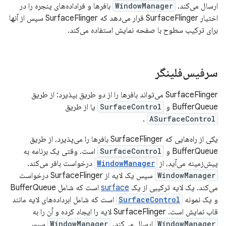
ارسال می‌کند.
WindowManager
بافرها و فراداده‌های پنجره را در
اختیار SurfaceFlinger قرار می‌دهد که SurfaceFlinger سپس از آنها
برای ترکیب سطوح با صفحه نمایش استفاده می‌کند.
سرفیس‌فلینگر
SurfaceFlinger می‌تواند بافرها را از دو طریق بپذیرد: از طریق
BufferQueue و
SurfaceControl
یا از طریق
.
ASurfaceControl
یکی از راه‌هایی که SurfaceFlinger بافرها را می‌پذیرد، از طریق
BufferQueue و
SurfaceControl
است. وقتی یک برنامه به
پیش‌زمینه می‌آید، از
WindowManager
درخواست بافر می‌کند.
WindowManager
سپس یک لایه از SurfaceFlinger درخواست
می‌کند. یک لایه ترکیبی از یک
surface
است که شامل BufferQueue
و یک نمونه
SurfaceControl
است که شامل ابرداده‌های لایه مانند
قاب نمایش است. SurfaceFlinger لایه را ایجاد کرده و آن را به
WindowManager
ارسال می‌کند.
WindowManager
سپس