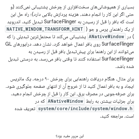
بسیاری از همپوشانی‌های سخت‌افزاری از چرخش پشتیبانی نمی‌کنند (و
حتی اگر این کار را انجام دهند، هزینه پردازش بالایی دارد)؛ راه حل این
است که بافر را قبل از رسیدن به SurfaceFlinger تبدیل کنید. اندروید
از یک راهنمای پرس و جو (
NATIVE_WINDOW_TRANSFORM_HINT
) در
ANativeWindow
پشتیبانی می‌کند تا محتمل‌ترین تبدیلی را که
SurfaceFlinger روی بافر اعمال خواهد کرد، نشان دهد. درایورهای GL
می‌توانند از این راهنما برای پیش‌تبدیل بافر قبل از رسیدن به
SurfaceFlinger استفاده کنند تا وقتی بافر می‌رسد، به درستی تبدیل
شده باشد.
برای مثال، هنگام دریافت راهنمایی برای چرخش ۹۰ درجه، یک ماتریس
ایجاد و به بافر اعمال کنید تا از خروج آن از انتهای صفحه جلوگیری شود.
برای صرفه‌جویی در مصرف برق، این کار را قبل از چرخش انجام دهید.
برای جزئیات بیشتر، به رابط
ANativeWindow
که در
system/core/include/system/window.h
تعریف شده
است، مراجعه کنید.
این مرور مفید بود؟