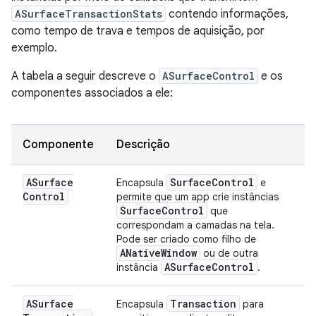
ASurfaceTransactionStats
contendo informações,
como tempo de trava e tempos de aquisição, por
exemplo.
A tabela a seguir descreve o
ASurfaceControl
e os
componentes associados a ele:
Componente
Descrição
ASurface
Surface
Control
Encapsula
e
Control
permite que um app crie instâncias
Surface
Control
que
correspondam a camadas na tela.
Pode ser criado como filho de
ANative
Window
ou de outra
ASurface
Control
instância
.
ASurface
Transaction
Encapsula
para