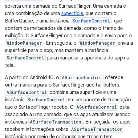
solicita uma camada do SurfaceFlinger. Uma camada é
uma combinação de uma
superfície
, que contém o
BufferQueue, e uma instância
SurfaceControl
, que
contém os metadados da camada, como o frame de
exibição. O SurfaceFlinger cria a camada e a envia para o
WindowManager
. Em seguida, o
WindowManager
envia a
superfície para o app, mas mantém a instância
SurfaceControl
para manipular a aparência do app na
tela.
A partir do Android 10, o
ASurfaceControl
oferece
outra maneira para o SurfaceFlinger aceitar buffers.
ASurfaceControl
combina uma superfície e uma
instância
SurfaceControl
em um pacote de transação
que o SurfaceFlinger recebe. O
ASurfaceControl
está
associado a uma camada, que os apps atualizam usando
instâncias
ASurfaceTransaction
. Em seguida, os apps
recebem informações sobre
ASurfaceTransaction
instâncias por meio de callbacks que transmitem