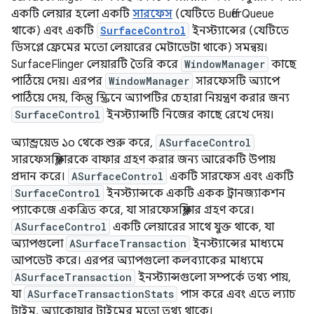
একটি লেয়ার হলো একটি
সারফেস
(যেটিতে BufferQueue
থাকে) এবং একটি
SurfaceControl
ইনস্ট্যান্সের (যেটিতে
ডিসপ্লে ফ্রেমের মতো লেয়ারের মেটাডেটা থাকে) সমন্বয়।
SurfaceFlinger লেয়ারটি তৈরি করে
WindowManager
কাছে
পাঠিয়ে দেয়। এরপর
WindowManager
সারফেসটি অ্যাপে
পাঠিয়ে দেয়, কিন্তু স্ক্রিনে অ্যাপটির চেহারা নিয়ন্ত্রণ করার জন্য
SurfaceControl
ইনস্ট্যান্সটি নিজের কাছে রেখে দেয়।
অ্যান্ড্রয়েড ১০ থেকে শুরু করে,
ASurfaceControl
সারফেসফ্লিঙ্গারকে বাফার গ্রহণ করার জন্য আরেকটি উপায়
প্রদান করে।
ASurfaceControl
একটি সারফেস এবং একটি
SurfaceControl
ইনস্ট্যান্সকে একটি একক ট্রানজ্যাকশন
প্যাকেজে একত্রিত করে, যা সারফেসফ্লিঙ্গার গ্রহণ করে।
ASurfaceControl
একটি লেয়ারের সাথে যুক্ত থাকে, যা
অ্যাপগুলো
ASurfaceTransaction
ইনস্ট্যান্সের মাধ্যমে
আপডেট করে। এরপর অ্যাপগুলো কলব্যাকের মাধ্যমে
ASurfaceTransaction
ইনস্ট্যান্সগুলো সম্পর্কে তথ্য পায়,
যা
ASurfaceTransactionStats
পাস করে এবং এতে ল্যাচ
টাইম, অ্যাকোয়ার টাইমের মতো তথ্য থাকে।