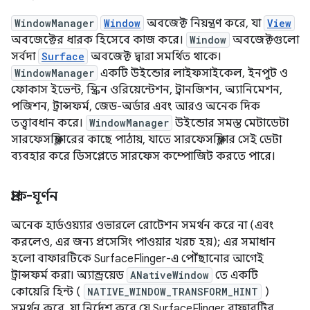
WindowManager
Window
অবজেক্ট নিয়ন্ত্রণ করে, যা
View
অবজেক্টের ধারক হিসেবে কাজ করে।
Window
অবজেক্টগুলো
সর্বদা
Surface
অবজেক্ট দ্বারা সমর্থিত থাকে।
WindowManager
একটি উইন্ডোর লাইফসাইকেল, ইনপুট ও
ফোকাস ইভেন্ট, স্ক্রিন ওরিয়েন্টেশন, ট্রানজিশন, অ্যানিমেশন,
পজিশন, ট্রান্সফর্ম, জেড-অর্ডার এবং আরও অনেক দিক
তত্ত্বাবধান করে।
WindowManager
উইন্ডোর সমস্ত মেটাডেটা
সারফেসফ্লিঙ্গারের কাছে পাঠায়, যাতে সারফেসফ্লিঙ্গার সেই ডেটা
ব্যবহার করে ডিসপ্লেতে সারফেস কম্পোজিট করতে পারে।
প্রাক-ঘূর্ণন
অনেক হার্ডওয়্যার ওভারলে রোটেশন সমর্থন করে না (এবং
করলেও, এর জন্য প্রসেসিং পাওয়ার খরচ হয়); এর সমাধান
হলো বাফারটিকে SurfaceFlinger-এ পৌঁছানোর আগেই
ট্রান্সফর্ম করা। অ্যান্ড্রয়েড
ANativeWindow
তে একটি
কোয়েরি হিন্ট (
NATIVE_WINDOW_TRANSFORM_HINT
)
সমর্থন করে, যা নির্দেশ করে যে SurfaceFlinger বাফারটির