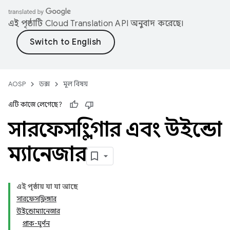
এই পৃষ্ঠাটি
Cloud Translation API
অনুবাদ করেছে।
AOSP
ডক্স
মূল বিষয়
এটি কাজে লেগেছে?
সারফেসফ্লিংগার এবং উইন্ডো
ম্যানেজার
এই পৃষ্ঠায় যা যা আছে
সারফেসফ্লিঙ্গার
উইন্ডোম্যানেজার
প্রাক-ঘূর্ণন