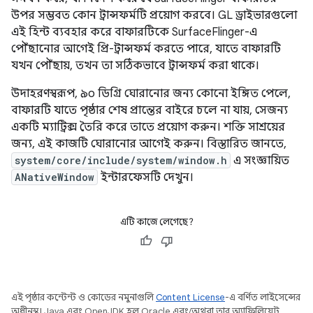
উপর সম্ভবত কোন ট্রান্সফর্মটি প্রয়োগ করবে। GL ড্রাইভারগুলো
এই হিন্ট ব্যবহার করে বাফারটিকে SurfaceFlinger-এ
পৌঁছানোর আগেই প্রি-ট্রান্সফর্ম করতে পারে, যাতে বাফারটি
যখন পৌঁছায়, তখন তা সঠিকভাবে ট্রান্সফর্ম করা থাকে।
উদাহরণস্বরূপ, ৯০ ডিগ্রি ঘোরানোর জন্য কোনো ইঙ্গিত পেলে,
বাফারটি যাতে পৃষ্ঠার শেষ প্রান্তের বাইরে চলে না যায়, সেজন্য
একটি ম্যাট্রিক্স তৈরি করে তাতে প্রয়োগ করুন। শক্তি সাশ্রয়ের
জন্য, এই কাজটি ঘোরানোর আগেই করুন। বিস্তারিত জানতে,
system/core/include/system/window.h
এ সংজ্ঞায়িত
ANativeWindow
ইন্টারফেসটি দেখুন।
এটি কাজে লেগেছে?
এই পৃষ্ঠার কন্টেন্ট ও কোডের নমুনাগুলি
Content License
-এ বর্ণিত লাইসেন্সের
অধীনস্থ। Java এবং OpenJDK হল Oracle এবং/অথবা তার অ্যাফিলিয়েট