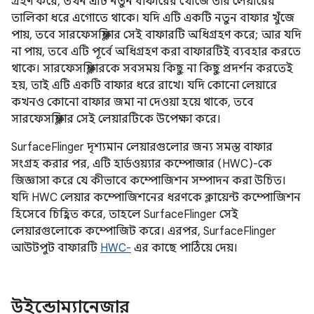
গ্রহণ করে, তখন এটি নতুন বাফারের খোঁজে তার লেয়ারের
তালিকা ধরে এগোতে থাকে। যদি এটি একটি নতুন বাফার খুঁজে
পায়, তবে সারফেসফ্লিঙ্গার সেই বাফারটি অধিগ্রহণ করে; আর যদি
না পায়, তবে এটি পূর্বে অধিগ্রহণ করা বাফারটিই ব্যবহার করতে
থাকে। সারফেসফ্লিঙ্গারকে সবসময় কিছু না কিছু প্রদর্শন করতেই
হয়, তাই এটি একটি বাফার ধরে রাখে। যদি কোনো লেয়ারে
কখনও কোনো বাফার জমা না দেওয়া হয়ে থাকে, তবে
সারফেসফ্লিঙ্গার সেই লেয়ারটিকে উপেক্ষা করে।
SurfaceFlinger দৃশ্যমান লেয়ারগুলোর জন্য সমস্ত বাফার
সংগ্রহ করার পর, এটি হার্ডওয়্যার কম্পোজার (HWC)-কে
জিজ্ঞাসা করে যে কীভাবে কম্পোজিশন সম্পাদন করা উচিত।
যদি HWC লেয়ার কম্পোজিশনের ধরণকে ক্লায়েন্ট কম্পোজিশন
হিসেবে চিহ্নিত করে, তাহলে SurfaceFlinger সেই
লেয়ারগুলোকে কম্পোজিট করে। এরপর, SurfaceFlinger
আউটপুট বাফারটি
HWC-
এর কাছে পাঠিয়ে দেয়।
উইন্ডোম্যানেজার