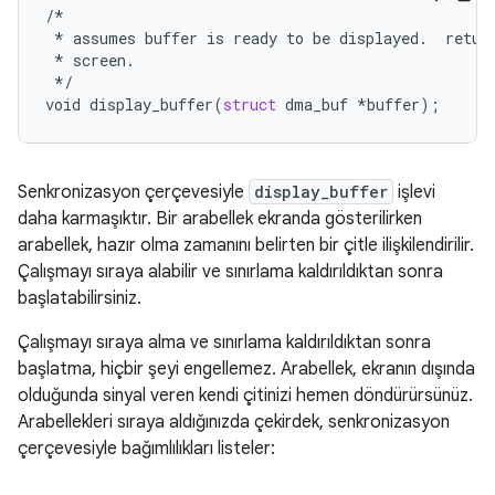
/*
*
assumes
buffer
is
ready
to
be
displayed
.
retur
*
screen
.
*/
void
display_buffer
(
struct
dma_buf
*
buffer
);
Senkronizasyon çerçevesiyle
display_buffer
işlevi
daha karmaşıktır. Bir arabellek ekranda gösterilirken
arabellek, hazır olma zamanını belirten bir çitle ilişkilendirilir.
Çalışmayı sıraya alabilir ve sınırlama kaldırıldıktan sonra
başlatabilirsiniz.
Çalışmayı sıraya alma ve sınırlama kaldırıldıktan sonra
başlatma, hiçbir şeyi engellemez. Arabellek, ekranın dışında
olduğunda sinyal veren kendi çitinizi hemen döndürürsünüz.
Arabellekleri sıraya aldığınızda çekirdek, senkronizasyon
çerçevesiyle bağımlılıkları listeler: