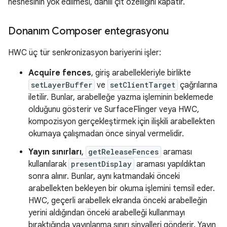
nesnesinin yok edilmesi, dahili çit özelliğini kapatır.
Donanım Composer entegrasyonu
HWC üç tür senkronizasyon bariyerini işler:
Acquire fences
, giriş arabellekleriyle birlikte
setLayerBuffer
ve
setClientTarget
çağrılarına
iletilir. Bunlar, arabelleğe yazma işleminin beklemede
olduğunu gösterir ve SurfaceFlinger veya HWC,
kompozisyon gerçekleştirmek için ilişkili arabellekten
okumaya çalışmadan önce sinyal vermelidir.
Yayın sınırları
,
getReleaseFences
araması
kullanılarak
presentDisplay
araması yapıldıktan
sonra alınır. Bunlar, aynı katmandaki önceki
arabellekten bekleyen bir okuma işlemini temsil eder.
HWC, geçerli arabellek ekranda önceki arabelleğin
yerini aldığından önceki arabelleği kullanmayı
bıraktığında yayınlanma sınırı sinyalleri gönderir. Yayın