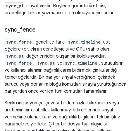
sync_pt
sinyali verilir. Böylece görüntü üreticisi,
arabelleğe tekrar yazmanın sorun olmayacağını anlar.
sync
_
fence
sync_fence
, genellikle farklı
sync_timeline
üst
öğelere (ör. ekran denetleyicisi ve GPU) sahip olan
sync_pt
değerlerinden oluşan bir koleksiyondur.
sync_fence
,
sync_pt
ve
sync_timeline
, sürücülerin
ve kullanıcı alanının bağımlılıklarını bildirmek için kullandığı
temel öğelerdir. Bir bariyer sinyal verdiğinde, çekirdek
sürücü veya donanım bloğu komutları sırayla yürüttüğünden
bariyerden önce verilen tüm komutlar tamamlanır.
Senkronizasyon çerçevesi, birden fazla tüketicinin veya
üreticinin bir arabellek kullanmayı bitirdiklerinde sinyal
vermesine olanak tanır ve bağımlılık bilgilerini tek bir işlev
parametresiyle iletir. Çitler bir dosya tanımlayıcısı