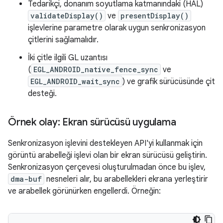
Tedarikçi, donanım soyutlama katmanındaki (HAL)
validateDisplay()
ve
presentDisplay()
işlevlerine parametre olarak uygun senkronizasyon
çitlerini sağlamalıdır.
İki çitle ilgili GL uzantısı
(
EGL_ANDROID_native_fence_sync
ve
EGL_ANDROID_wait_sync
) ve grafik sürücüsünde çit
desteği.
Örnek olay: Ekran sürücüsü uygulama
Senkronizasyon işlevini destekleyen API'yi kullanmak için
görüntü arabelleği işlevi olan bir ekran sürücüsü geliştirin.
Senkronizasyon çerçevesi oluşturulmadan önce bu işlev,
dma-buf
nesneleri alır, bu arabellekleri ekrana yerleştirir
ve arabellek görünürken engellerdi. Örneğin: