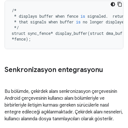
/*
*
displays
buffer
when
fence
is
signaled
.
return
*
that
signals
when
buffer
is
no
longer
displayed
*/
struct
sync_fence
*
display_buffer
(
struct
dma_buf
*
*
fence
);
Senkronizasyon entegrasyonu
Bu bölümde, çekirdek alanı senkronizasyon çerçevesinin
Android çerçevesinin kullanıcı alanı bölümleriyle ve
birbirleriyle iletişim kurması gereken sürücülerle nasıl
entegre edileceği açıklanmaktadır. Çekirdek alanı nesneleri,
kullanıcı alanında dosya tanımlayıcıları olarak gösterilir.