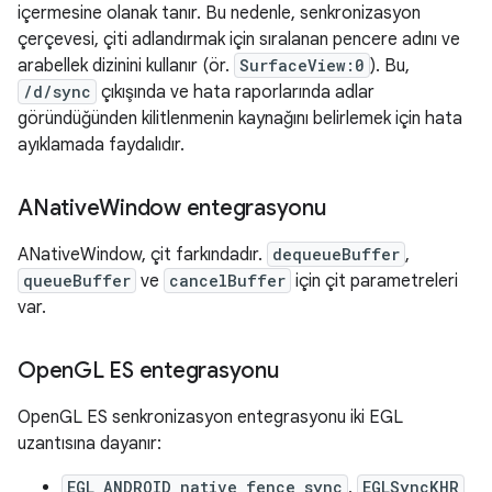
içermesine olanak tanır. Bu nedenle, senkronizasyon
çerçevesi, çiti adlandırmak için sıralanan pencere adını ve
arabellek dizinini kullanır (ör.
SurfaceView:0
). Bu,
/d/sync
çıkışında ve hata raporlarında adlar
göründüğünden kilitlenmenin kaynağını belirlemek için hata
ayıklamada faydalıdır.
ANative
Window entegrasyonu
ANativeWindow, çit farkındadır.
dequeueBuffer
,
queueBuffer
ve
cancelBuffer
için çit parametreleri
var.
Open
GL ES entegrasyonu
OpenGL ES senkronizasyon entegrasyonu iki EGL
uzantısına dayanır:
EGL_ANDROID_native_fence_sync
,
EGLSyncKHR