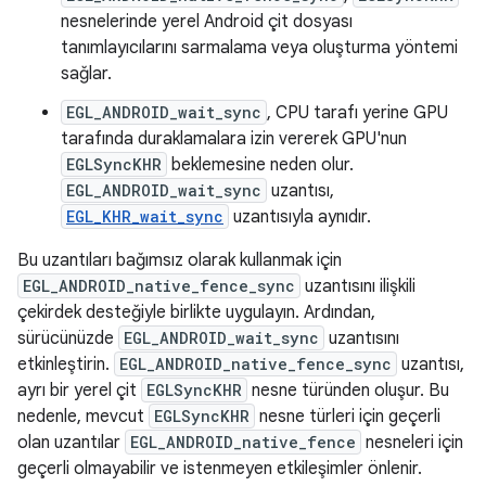
nesnelerinde yerel Android çit dosyası
tanımlayıcılarını sarmalama veya oluşturma yöntemi
sağlar.
EGL_ANDROID_wait_sync
, CPU tarafı yerine GPU
tarafında duraklamalara izin vererek GPU'nun
EGLSyncKHR
beklemesine neden olur.
EGL_ANDROID_wait_sync
uzantısı,
EGL_KHR_wait_sync
uzantısıyla aynıdır.
Bu uzantıları bağımsız olarak kullanmak için
EGL_ANDROID_native_fence_sync
uzantısını ilişkili
çekirdek desteğiyle birlikte uygulayın. Ardından,
sürücünüzde
EGL_ANDROID_wait_sync
uzantısını
etkinleştirin.
EGL_ANDROID_native_fence_sync
uzantısı,
ayrı bir yerel çit
EGLSyncKHR
nesne türünden oluşur. Bu
nedenle, mevcut
EGLSyncKHR
nesne türleri için geçerli
olan uzantılar
EGL_ANDROID_native_fence
nesneleri için
geçerli olmayabilir ve istenmeyen etkileşimler önlenir.