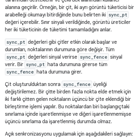
tarafından desteklenir ve çekirdek alanından kullanıcı
alanına geçirilir. Örneğin, bir çit, iki ayrı görüntü tüketicisi bir
arabelleği okumayı bitirdiğinde bunu belirten iki
sync_pt
değeri içerebilir. Sınır sinyali verildiğinde, görüntü üreticiler
her iki tüketicinin de tüketimi tamamladığını anlar.
sync_pt
değerleri gibi çitler etkin olarak başlar ve
durumları, noktalarının durumuna göre değişir. Tüm
sync_pt
değerleri sinyal verirse
sync_fence
sinyal
verir. Bir
sync_pt
hata durumuna girerse tüm
sync_fence
hata durumuna girer.
Çit oluşturulduktan sonra
sync_fence
üyeliği
değiştirilemez. Bir çitte birden fazla nokta elde etmek için
iki farklı çitten gelen noktaların üçüncü bir çite eklendiği bir
birleştirme işlemi yapılır. Bu noktalardan biri başlangıçtaki
sınırlama içinde işaretlenmişse ve diğeri işaretlenmemişse
üçüncü sınırlama da işaretlenmiş durumda olmaz.
Açık senkronizasyonu uygulamak için aşağıdakileri sağlayın: