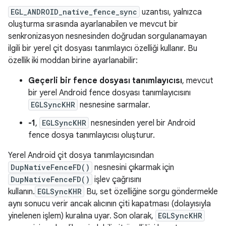
EGL_ANDROID_native_fence_sync
uzantısı, yalnızca
oluşturma sırasında ayarlanabilen ve mevcut bir
senkronizasyon nesnesinden doğrudan sorgulanamayan
ilgili bir yerel çit dosyası tanımlayıcı özelliği kullanır. Bu
özellik iki moddan birine ayarlanabilir:
Geçerli bir fence dosyası tanımlayıcısı
, mevcut
bir yerel Android fence dosyası tanımlayıcısını
EGLSyncKHR
nesnesine sarmalar.
-1
,
EGLSyncKHR
nesnesinden yerel bir Android
fence dosya tanımlayıcısı oluşturur.
Yerel Android çit dosya tanımlayıcısından
DupNativeFenceFD()
nesnesini çıkarmak için
DupNativeFenceFD()
işlev çağrısını
kullanın.
EGLSyncKHR
Bu, set özelliğine sorgu göndermekle
aynı sonucu verir ancak alıcının çiti kapatması (dolayısıyla
yinelenen işlem) kuralına uyar. Son olarak,
EGLSyncKHR