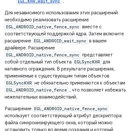
EGL_KHR_wait_sync
.
Для независимого использования этих расширений
необходимо реализовать расширение
EGL_ANDROID_native_fence_sync
вместе с
соответствующей поддержкой ядра. Затем включите
расширение
EGL_ANDROID_wait_sync
в вашем
драйвере. Расширение
EGL_ANDROID_native_fence_sync
представляет
собой отдельный тип объекта
EGLSyncKHR
для
нативного ограждения. В результате расширения,
применяемые к существующим типам объектов
EGLSyncKHR
не обязательно применяются к объектам
EGL_ANDROID_native_fence
, что позволяет избежать
нежелательных взаимодействий.
Расширение
EGL_ANDROID_native_fence_sync
использует соответствующий атрибут дескриптора
файла синхронизирующего окна, который можно
установить только во время создания и который