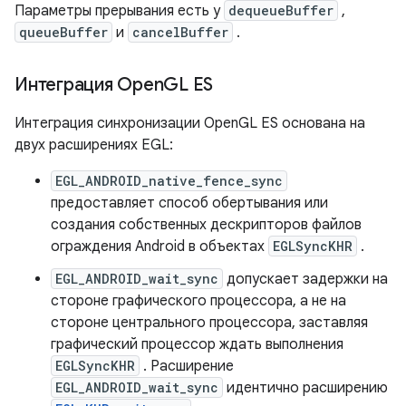
Параметры прерывания есть у
dequeueBuffer
,
queueBuffer
и
cancelBuffer
.
Интеграция Open
GL ES
Интеграция синхронизации OpenGL ES основана на
двух расширениях EGL:
EGL_ANDROID_native_fence_sync
предоставляет способ обертывания или
создания собственных дескрипторов файлов
ограждения Android в объектах
EGLSyncKHR
.
EGL_ANDROID_wait_sync
допускает задержки на
стороне графического процессора, а не на
стороне центрального процессора, заставляя
графический процессор ждать выполнения
EGLSyncKHR
. Расширение
EGL_ANDROID_wait_sync
идентично расширению