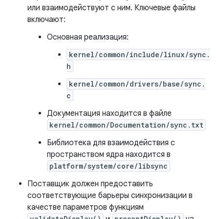
или взаимодействуют с ним. Ключевые файлы
включают:
Основная реализация:
kernel/common/include/linux/sync.
h
kernel/common/drivers/base/sync.
c
Документация находится в файле
kernel/common/Documentation/sync.txt
Библиотека для взаимодействия с
пространством ядра находится в
platform/system/core/libsync
Поставщик должен предоставить
соответствующие барьеры синхронизации в
качестве параметров функциям
validateDisplay()
presentDisplay()