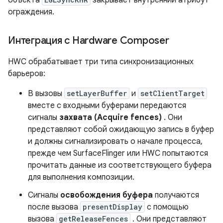
объекта
закрывает внутренний атрибут
ограждения.
Интеграция с Hardware Composer
HWC обрабатывает три типа синхронизационных
барьеров:
В вызовы
setLayerBuffer
и
setClientTarget
вместе с входными буферами передаются
сигналы
захвата (Acquire fences)
. Они
представляют собой ожидающую запись в буфер
и должны сигнализировать о начале процесса,
прежде чем SurfaceFlinger или HWC попытаются
прочитать данные из соответствующего буфера
для выполнения композиции.
Сигналы
освобождения буфера
получаются
после вызова
presentDisplay
с помощью
вызова
getReleaseFences
. Они представляют