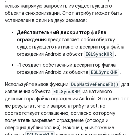
нельзя напрямую запросить из существующего
объекта синхронизации. Этот атрибут может быть
установлен в один из двух режимов:
Действительный дескриптор файла
ограждения
представляет собой обертку
существующего нативного дескриптора файла
ограждения Android в объект
EGLSyncKHR
.
-1
создает собственный дескриптор файла
ограждения Android из объекта
EGLSyncKHR
.
Используйте вызов функции
DupNativeFenceFD()
для
извлечения объекта
EGLSyncKHR
из нативного
дескриптора файла ограждения Android. Это дает тот
же результат, что и запрос атрибута set, но
соответствует соглашению, согласно которому
получатель закрывает ограждение (отсюда и
операция дублирования). Наконец, уничтожение
EGLSyncKHR