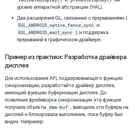
и
на
уровне аппаратной абстракции (HAL).
Два расширения GL, связанные с прерываниями (
EGL_ANDROID_native_fence_sync
и
EGL_ANDROID_wait_sync
), и поддержка
прерываний в графическом драйвере.
Пример из практики: Разработка драйвера
дисплея
Для использования API, поддерживающего функцию
синхронизации, разработайте драйвер дисплея,
имеющий функцию буферизации дисплея. До
появления фреймворка синхронизации эта функция
получала объекты
dma-buf
, выводила эти буферы на
дисплей и блокировала выполнение, пока буфер был
виден. Например: