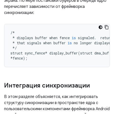
экрана. По мере постановки буферов в очередь ядро ​​
перечисляет зависимости от фреймворка
синхронизации:
/*
*
displays
buffer
when
fence
is
signaled
.
return
*
that
signals
when
buffer
is
no
longer
displayed
*/
struct
sync_fence
*
display_buffer
(
struct
dma_buf
*
*
fence
);
Интеграция синхронизации
В этом разделе объясняется, как интегрировать
структуру синхронизации в пространстве ядра с
пользовательскими компонентами фреймворка Android