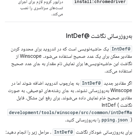
install:chromedriver
درایور کروم لازم برای اجرای
تست‌های سرتاسری را نصب
می‌کند.
به‌روزرسانی نگاشت @Int
Def
@IntDef
یک حاشیه‌نویسی است که در اندروید برای محدود کردن
مقادیر ممکن برای یک عدد صحیح استفاده می‌شود. Winscope از
نگاشت این حاشیه‌نویسی‌ها برای نمایش نام مقدار به جای عدد صحیح
استفاده می‌کند.
اگر مقادیر جدید
@IntDef
به چارچوب اندروید اضافه شوند اما در
Winscope به‌روزرسانی نشوند، به جای رشته‌های توصیفی، به صورت
مقادیر صحیح خام نمایش داده می‌شوند. برای رفع این مشکل، فایل
نگاشت IntDef (
development/tools/winscope/src/common/intDefMa
) را به‌روزرسانی کنید.
pping.json
برای به‌روزرسانی خودکار نگاشت
@IntDef
، مراحل زیر را انجام دهید: