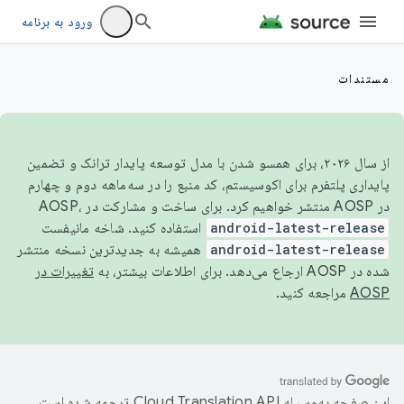
ورود به برنامه
مستندات
از سال ۲۰۲۶، برای همسو شدن با مدل توسعه پایدار ترانک و تضمین
پایداری پلتفرم برای اکوسیستم، کد منبع را در سه‌ماهه دوم و چهارم
در AOSP منتشر خواهیم کرد. برای ساخت و مشارکت در AOSP،
android-latest-release
استفاده کنید. شاخه مانیفست
android-latest-release
همیشه به جدیدترین نسخه منتشر
شده در AOSP ارجاع می‌دهد. برای اطلاعات بیشتر، به
تغییرات در
AOSP
مراجعه کنید.
این صفحه به‌وسیله
ترجمه شده است.