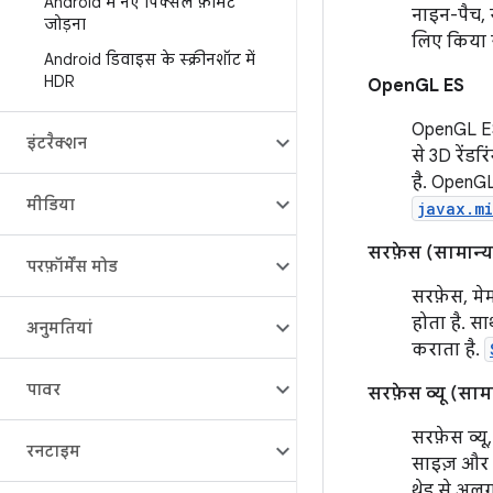
Android में नए पिक्सल फ़ॉर्मैट
नाइन-पैच, 
जोड़ना
लिए किया 
Android डिवाइस के स्क्रीनशॉट में
HDR
OpenGL ES
OpenGL ES,
इंटरैक्शन
से 3D रेंड
है. OpenG
मीडिया
javax.m
सरफ़ेस (सामान्य
परफ़ॉर्मेंस मोड
सरफ़ेस, मेम
होता है. स
अनुमतियां
कराता है.
पावर
सरफ़ेस व्यू (साम
सरफ़ेस व्यू
रनटाइम
साइज़ और फ
थ्रेड से अ