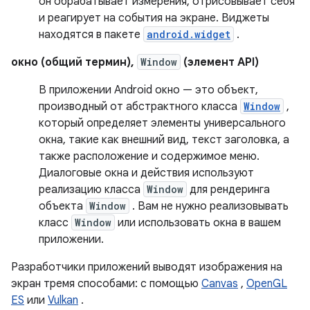
он обрабатывает измерения, отрисовывает себя
и реагирует на события на экране. Виджеты
находятся в пакете
android.widget
.
окно (общий термин),
Window
(элемент API)
В приложении Android окно — это объект,
производный от абстрактного класса
Window
,
который определяет элементы универсального
окна, такие как внешний вид, текст заголовка, а
также расположение и содержимое меню.
Диалоговые окна и действия используют
реализацию класса
Window
для рендеринга
объекта
Window
. Вам не нужно реализовывать
класс
Window
или использовать окна в вашем
приложении.
Разработчики приложений выводят изображения на
экран тремя способами: с помощью
Canvas
,
OpenGL
ES
или
Vulkan
.