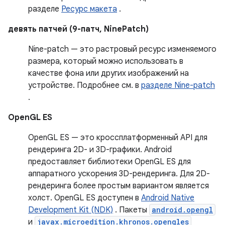
разделе
Ресурс макета
.
девять патчей (9-патч, NinePatch)
Nine-patch — это растровый ресурс изменяемого
размера, который можно использовать в
качестве фона или других изображений на
устройстве. Подробнее см. в
разделе Nine-patch
.
OpenGL ES
OpenGL ES — это кроссплатформенный API для
рендеринга 2D- и 3D-графики. Android
предоставляет библиотеки OpenGL ES для
аппаратного ускорения 3D-рендеринга. Для 2D-
рендеринга более простым вариантом является
холст. OpenGL ES доступен в
Android Native
Development Kit (NDK)
. Пакеты
android.opengl
и
javax.microedition.khronos.opengles