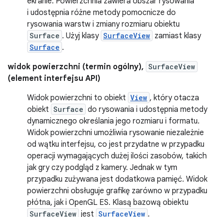
ekranie. Powierzchnia zawiera obszar rysowania
i udostępnia różne metody pomocnicze do
rysowania warstw i zmiany rozmiaru obiektu
Surface
. Użyj klasy
SurfaceView
zamiast klasy
Surface
.
widok powierzchni (termin ogólny),
SurfaceView
(element interfejsu API)
Widok powierzchni to obiekt
View
, który otacza
obiekt
Surface
do rysowania i udostępnia metody
dynamicznego określania jego rozmiaru i formatu.
Widok powierzchni umożliwia rysowanie niezależnie
od wątku interfejsu, co jest przydatne w przypadku
operacji wymagających dużej ilości zasobów, takich
jak gry czy podgląd z kamery. Jednak w tym
przypadku zużywana jest dodatkowa pamięć. Widok
powierzchni obsługuje grafikę zarówno w przypadku
płótna, jak i OpenGL ES. Klasą bazową obiektu
SurfaceView
jest
SurfaceView
.