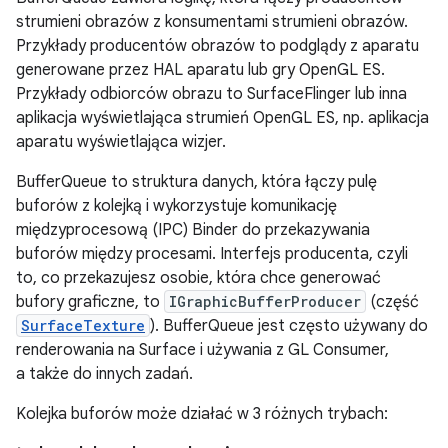
strumieni obrazów z konsumentami strumieni obrazów.
Przykłady producentów obrazów to podglądy z aparatu
generowane przez HAL aparatu lub gry OpenGL ES.
Przykłady odbiorców obrazu to SurfaceFlinger lub inna
aplikacja wyświetlająca strumień OpenGL ES, np. aplikacja
aparatu wyświetlająca wizjer.
BufferQueue to struktura danych, która łączy pulę
buforów z kolejką i wykorzystuje komunikację
międzyprocesową (IPC) Binder do przekazywania
buforów między procesami. Interfejs producenta, czyli
to, co przekazujesz osobie, która chce generować
bufory graficzne, to
IGraphicBufferProducer
(część
SurfaceTexture
). BufferQueue jest często używany do
renderowania na Surface i używania z GL Consumer,
a także do innych zadań.
Kolejka buforów może działać w 3 różnych trybach: