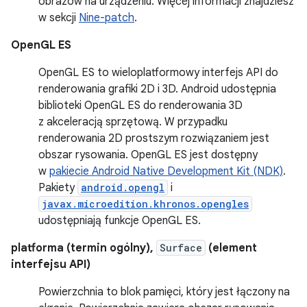
obrazów na urządzeniu. Więcej informacji znajdziesz
w sekcji
Nine-patch
.
OpenGL ES
OpenGL ES to wieloplatformowy interfejs API do
renderowania grafiki 2D i 3D. Android udostępnia
biblioteki OpenGL ES do renderowania 3D
z akceleracją sprzętową. W przypadku
renderowania 2D prostszym rozwiązaniem jest
obszar rysowania. OpenGL ES jest dostępny
w
pakiecie Android Native Development Kit (NDK)
.
Pakiety
android.opengl
i
javax.microedition.khronos.opengles
udostępniają funkcje OpenGL ES.
platforma (termin ogólny),
Surface
(element
interfejsu API)
Powierzchnia to blok pamięci, który jest łączony na