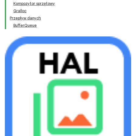
Kompozytor sprzętowy
Gralloc
Przepływ danych
BufferQueue