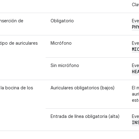
Cla
nserción de
Obligatorio
Eve
PH
tipo de auriculares
Micrófono
Eve
MI
Sin micrófono
Eve
HE
la bocina de los
Auriculares obligatorios (bajos)
El 
aur
est
Entrada de línea obligatoria (alta)
Eve
IN