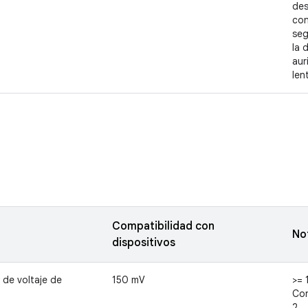
des
con
seg
la 
aur
len
Compatibilidad con
No
dispositivos
de voltaje de
150 mV
>= 
Con
2