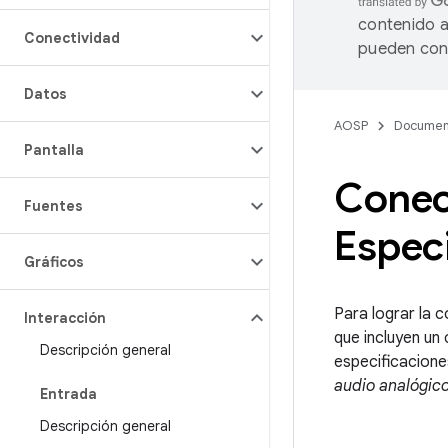
contenido a
Conectividad
pueden cont
Datos
AOSP
Documen
Pantalla
Conect
Fuentes
Especi
Gráficos
Para lograr la 
Interacción
que incluyen un
Descripción general
especificacione
audio analógic
Entrada
Descripción general