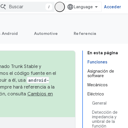
/
Acceder
s Android
Automotive
Referencia
En esta página
Funciones
mado Trunk Stable y
Asignación de
emos el código fuente en el
software
uir a él, usa
android-
Mecánicos
empre hará referencia a la
ión, consulta
Cambios en
Eléctrico
General
Detección de
impedancia y
umbral de la
función