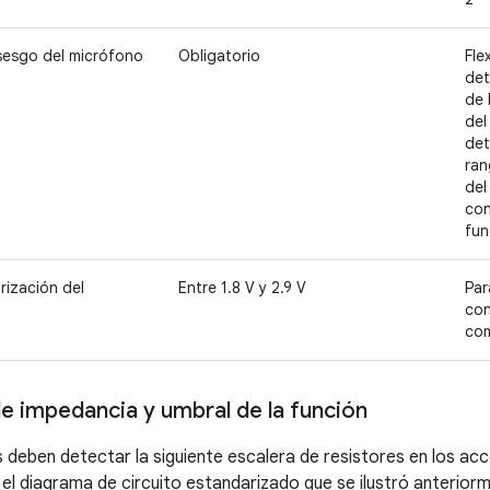
 sesgo del micrófono
Obligatorio
Fle
det
de 
del
det
ran
del
con
fun
rización del
Entre 1.8 V y 2.9 V
Par
con
co
e impedancia y umbral de la función
s deben detectar la siguiente escalera de resistores en los ac
el diagrama de circuito estandarizado que se ilustró anteriorm