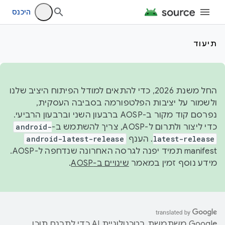
היכנס
תיעוד
החל משנת 2026, כדי להתאים למודל הפיתוח היציב שלנו
ולשמור על יציבות הפלטפורמה בסביבה העסקית,
נפרסם קוד מקור ב-AOSP ברבעון השני וברבעון הרביעי.
כדי ליצור ולתרום ל-AOSP, צריך להשתמש ב-
android-
latest-release
. הענף
android-latest-release
manifest תמיד יפנה לגרסה האחרונה שנדחפה ל-AOSP.
מידע נוסף זמין במאמר
שינויים ב-AOSP
.
‫Google משתמשת בטכנולוגיית AI כדי לתרגם תוכן