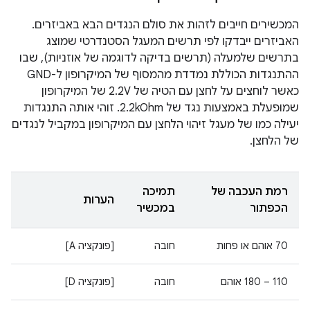
המכשירים חייבים לזהות את סולם הנגדים הבא באביזרים.
האביזרים ייבדקו לפי תרשים המעגל הסטנדרטי שמוצג
בתרשים שלמעלה (תרשים בדיקה לדוגמה של אוזניות), שבו
ההתנגדות הכוללת נמדדת מהמסוף של המיקרופון ל-GND
כאשר לוחצים על לחצן עם הטיה של 2.2V של המיקרופון
שמופעלת באמצעות נגד של 2.2kOhm. זוהי אותה התנגדות
יעילה כמו של מעגל זיהוי הלחצן עם המיקרופון במקביל לנגדים
של הלחצן.
רמת העכבה של
תמיכה
הערות
הכפתור
במכשיר
70 אוהם או פחות
חובה
[פונקציה A]
110 – 180 אוהם
חובה
[פונקציה D]