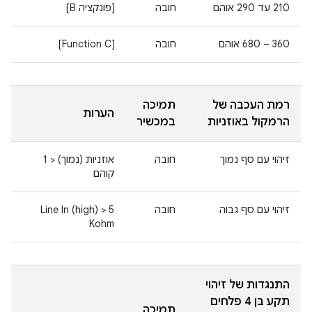
210 עד 290 אוהם
חובה
[פונקציה B]
360 – 680 אוהם
חובה
[Function C]
רמת העכבה של
תמיכה
הערות
הרמקול באוזניות
במכשיר
זיהוי עם סף נמוך
חובה
אוזניות (נמוך) < 1
קוהם
זיהוי עם סף גבוה
חובה
Line In (high) > 5
Kohm
התנגדות של זיהוי
תקע בן 4 פלחים
תמיכה