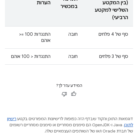
(בין המקטע
הערות
במכשיר
השלישי למקטע
הרביעי)
סף של 4 פלחים
חובה
התנגדות ‎ >= 100
אוהם
סף של 3 פלחים
חובה
התנגדות < 100 אוהם
המידע עזר לך?
דוגמאות התוכן והקוד שבדף הזה כפופות לרישיונות המפורטים בקטע
רישיון
לתוכן
.‏ Java ו-OpenJDK הם סימנים מסחריים או סימנים מסחריים רשומים
של חברת Oracle ו/או של השותפים העצמאיים שלה.