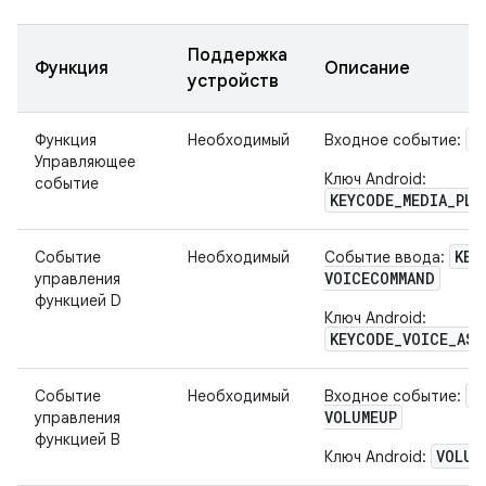
Поддержка
Функция
Описание
устройств
K
Функция
Необходимый
Входное событие:
Управляющее
Ключ Android:
событие
KEYCODE_MEDIA_PLA
KEY
Событие
Необходимый
Событие ввода:
VOICECOMMAND
управления
функцией D
Ключ Android:
KEYCODE_VOICE_AS
K
Событие
Необходимый
Входное событие:
VOLUMEUP
управления
функцией B
VOLUM
Ключ Android: