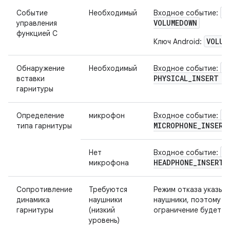
K
Событие
Необходимый
Входное событие:
VOLUMEDOWN
управления
функцией C
VOLUM
Ключ Android:
S
Обнаружение
Необходимый
Входное событие:
PHYSICAL
_
INSERT 7
вставки
гарнитуры
S
Определение
микрофон
Входное событие:
MICROPHONE
_
INSERT
типа гарнитуры
S
Нет
Входное событие:
HEADPHONE
_
INSERT 
микрофона
Сопротивление
Требуются
Режим отказа указыв
динамика
наушники
наушники, поэтому
гарнитуры
(низкий
ограничение будет в
уровень)