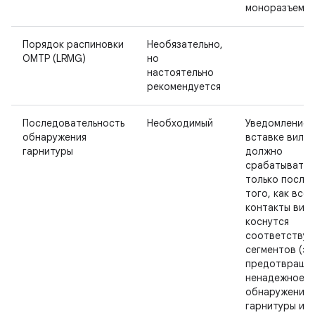
моноразъемо
Порядок распиновки
Необязательно,
OMTP (LRMG)
но
настоятельно
рекомендуется
Последовательность
Необходимый
Уведомление 
обнаружения
вставке вилки
гарнитуры
должно
срабатывать
только после
того, как все
контакты вил
коснутся
соответству
сегментов (эт
предотвраща
ненадежное
обнаружение
гарнитуры из-