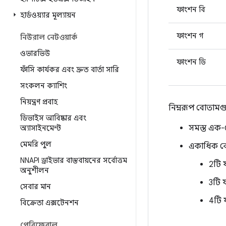
ফাংশন বি
হার্ডওয়্যার মূল্যায়ন
ফাংশন গ
নিউরাল নেটওয়ার্ক
ওভারভিউ
ফাংশন ডি
ফাঁসি কার্যকর এবং দ্রুত বার্তা সারি
সংকলন ক্যাশিং
নিয়ন্ত্রণ প্রবাহ
নিম্নরূপ বোতামগ
ডিভাইস আবিষ্কার এবং
সমস্ত এক-
অ্যাসাইনমেন্ট
মেমরি পুল
একাধিক বো
NNAPI ড্রাইভার বাস্তবায়নের সর্বোত্তম
2টি 
অনুশীলন
3টি 
সেবার মান
4টি 
বিক্রেতা এক্সটেনশন
পেরিফেরাল