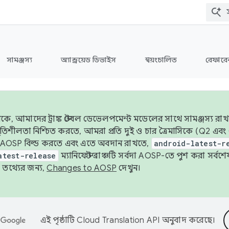
সামঞ্জস্য
অ্যান্ড্রয়েড ডিভাইস
স্বয়ংচালিত
রেফারেন
ে, আমাদের ট্রাঙ্ক স্টেবল ডেভেলপমেন্ট মডেলের সাথে সামঞ্জস্য রাখ
র স্থিতিশীলতা নিশ্চিত করতে, আমরা প্রতি দুই ও চার ত্রৈমাসিকে (Q2
 AOSP বিল্ড করতে এবং এতে অবদান রাখতে,
android-latest-r
atest-release
ম্যানিফেস্ট ব্রাঞ্চটি সর্বদা AOSP-তে পুশ করা সর্ব
তথ্যের জন্য,
Changes to AOSP
দেখুন।
এই পৃষ্ঠাটি
Cloud Translation API
অনুবাদ করেছে।