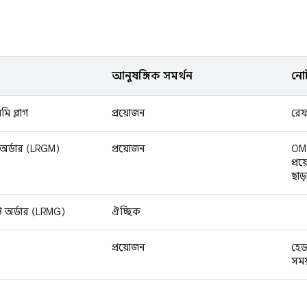
আনুষঙ্গিক সমর্থন
নো
মি প্লাগ
প্রয়োজন
রেফা
র্ডার (LRGM)
প্রয়োজন
OM
প্র
ছাড়
অর্ডার (LRMG)
ঐচ্ছিক
প্রয়োজন
হেড
সময