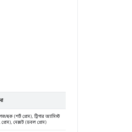
না
/পজ/হুক (শর্ট প্রেস), ট্রিগার অ্যাসিস্ট
 প্রেস), নেক্সট (ডবল প্রেস)