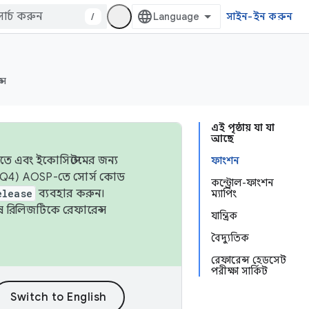
/
সাইন-ইন করুন
্স
এই পৃষ্ঠায় যা যা
আছে
তে এবং ইকোসিস্টেমের জন্য
ফাংশন
 এবং Q4) AOSP-তে সোর্স কোড
কন্ট্রোল-ফাংশন
elease
ব্যবহার করুন।
ম্যাপিং
শেষ রিলিজটিকে রেফারেন্স
যান্ত্রিক
বৈদ্যুতিক
রেফারেন্স হেডসেট
পরীক্ষা সার্কিট