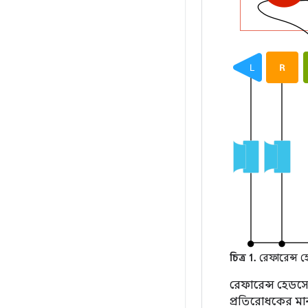
চিত্র 1.
রেফারেন্স হে
রেফারেন্স হেডসেট
প্রতিরোধকের মান