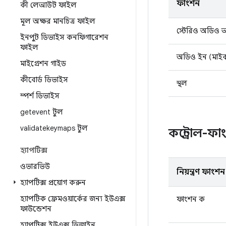
ফাংশন
কী লেআউট ফাইল
মূল অক্ষর মানচিত্র ফাইল
স্টেরিও অডিও
ইনপুট ডিভাইস কনফিগারেশন
ফাইল
অডিও ইন (মাই
মাইগ্রেশন গাইড
কীবোর্ড ডিভাইস
স্থল
স্পর্শ ডিভাইস
getevent টুল
validatekeymaps টুল
কন্ট্রোল-ফা
হ্যাপটিক্স
ওভারভিউ
নিয়ন্ত্রণ ফাংশন
হ্যাপটিক্স প্রয়োগ করুন
হ্যাপটিক ফ্রেমওয়ার্কের জন্য ইউএক্স
ফাংশন ক
ফাউন্ডেশন
হ্যাপটিক্স ইউএক্স ডিজাইন