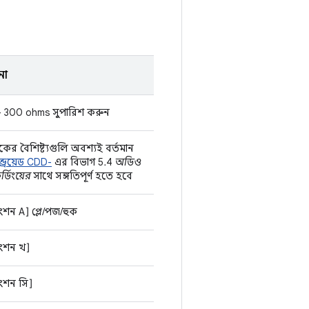
না
- 300 ohms সুপারিশ করুন
কের বৈশিষ্ট্যগুলি অবশ্যই বর্তমান
ন্ড্রয়েড CDD-
এর বিভাগ 5.4
অডিও
্ডিংয়ের
সাথে সঙ্গতিপূর্ণ হতে হবে
ংশন A] প্লে/পজ/হুক
ংশন খ]
ংশন সি]