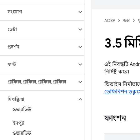
সংযোগ
AOSP
ডক্স
ম
ডেটা
3
.
5 মি
প্রদর্শন
এই নিবন্ধটি And
ফন্ট
নির্দিষ্ট করে৷
গ্রাফিক্স
,
গ্রাফিক্স
,
গ্রাফিক্স
,
গ্রাফিক্স
ডিভাইস নির্মাতা
ডেফিনিশন ডকুমে
মিথস্ক্রিয়া
ওভারভিউ
ফাংশন
ইনপুট
ওভারভিউ