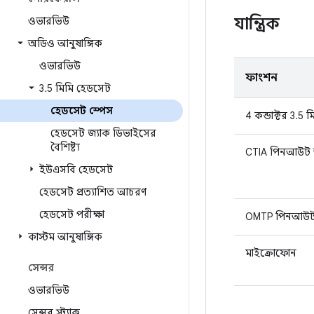
যান্ত্রিক
ওভারভিউ
অডিও আনুষাঙ্গিক
ওভারভিউ
ফাংশন
3
.
5 মিমি হেডসেট
হেডসেট স্পেস
4 কন্ডাক্টর 3.5 মি
হেডসেট জ্যাক ডিভাইসের
বৈশিষ্ট্য
CTIA পিনআউট অ
ইউএসবি হেডসেট
হেডসেট প্রত্যাশিত আচরণ
হেডসেট পরীক্ষা
OMTP পিনআউট 
কাস্টম আনুষাঙ্গিক
মাইক্রোফোন
সেন্সর
ওভারভিউ
সেন্সর স্ট্যাক