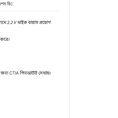
ংশন ডি]
মে 2.2 V মাইক বায়াস প্রয়োগ
র করে।
গের জন্য CTIA পিনআউট দেখায়।