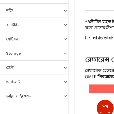
শক্তি
*পজিটিভ মাইক টার
রানটাইম
করে বোতাম টিপা
নিম্নলিখিত ডায়
সেটিংস
Storage
রেফারেন্স 
টেস্ট
রেফারেন্স হেডসেট
OMTP পিনআউটের 
আপডেট
ভার্চুয়ালাইজেশন