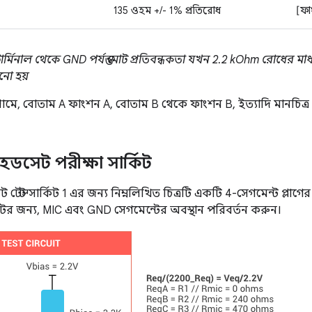
135 ওহম +/- 1% প্রতিরোধ
[ফা
্মিনাল থেকে GND পর্যন্ত মোট প্রতিবন্ধকতা যখন 2.2 kOhm রোধের মাধ্য
নো হয়
াগ্রামে, বোতাম A ফাংশন A, বোতাম B থেকে ফাংশন B, ইত্যাদি মানচিত্
হেডসেট পরীক্ষা সার্কিট
 টেস্ট সার্কিট 1 এর জন্য নিম্নলিখিত চিত্রটি একটি 4-সেগমেন্ট প্লা
জন্য, MIC এবং GND সেগমেন্টের অবস্থান পরিবর্তন করুন।