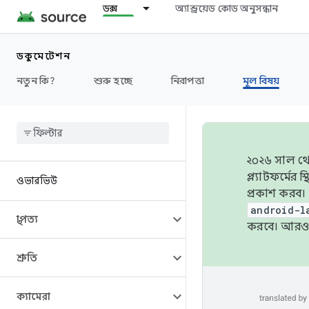
ডক্স
অ্যান্ড্রয়েড কোড অনুসন্ধান
ডকুমেন্টেশন
নতুন কি?
শুরু হচ্ছে
নিরাপত্তা
মূল বিষয়
২০২৬ সাল থেক
প্ল্যাটফর্মে
ওভারভিউ
প্রকাশ করব।
android-l
স্থাপত্য
করবে। আরও 
শ্রুতি
ক্যামেরা