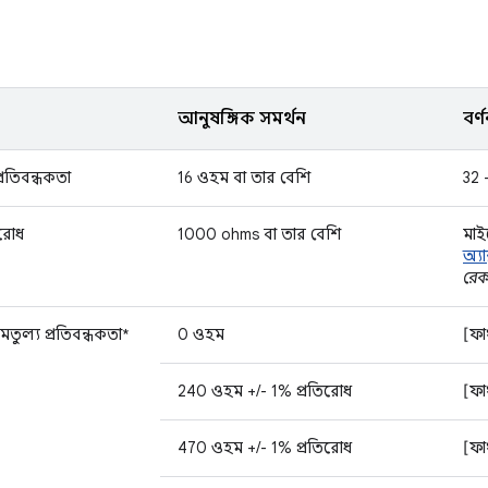
আনুষঙ্গিক সমর্থন
বর্ণ
্রতিবন্ধকতা
16 ওহম বা তার বেশি
32 
িরোধ
1000 ohms বা তার বেশি
মাই
অ্যা
রেকর
সমতুল্য প্রতিবন্ধকতা*
0 ওহম
[ফা
240 ওহম +/- 1% প্রতিরোধ
[ফা
470 ওহম +/- 1% প্রতিরোধ
[ফা