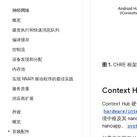
神经网络
概览
爆发执行和快速消息队列
编译缓存
控制流
设备发现和分配
图 1.
CHRE 框
内存池
实现 NNAPI 驱动程序的最佳实践
服务质量
Context 
供应商扩展
Context Hu
hardware/int
外设
境中枢及其 nan
概览
nanoapp。
sys
音频配件