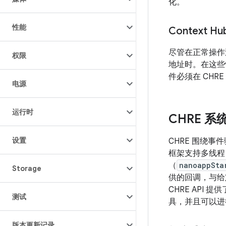
化。
性能
Context H
尽管在正常操作
权限
地址时。在这些情况
件必须在 CH
电源
运行时
CHRE 系
设置
CHRE 围绕事
框架支持多线程，
（
nanoappSta
Storage
供的回调，与给定的
CHRE API
测试
具，并且可以进
版本更新记录