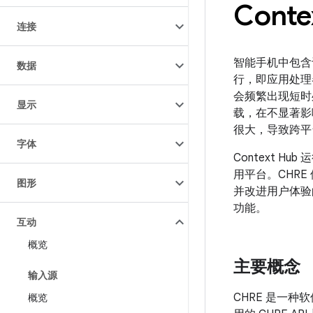
Cont
连接
智能手机中包含
数据
行，即应用处理
会频繁出现短时
显示
载，在不显著影
很大，导致跨平
字体
Context 
用平台。CHRE
图形
并改进用户体验
功能。
互动
概览
主要概念
输入源
CHRE 是一种
概览