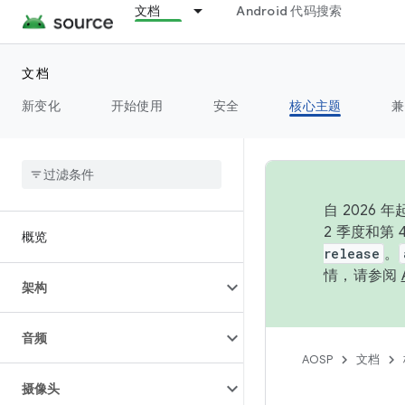
文档
Android 代码搜索
文档
新变化
开始使用
安全
核心主题
兼
自 202
2 季度和第
概览
release
。
情，请参阅
架构
音频
AOSP
文档
摄像头