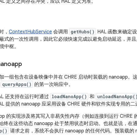
AL 定义之间存在冲突，应以 HAL 定义为准。
动时，
ContextHubService
会调用
getHubs()
HAL 函数来确定
蔽式的一次性调用，因此它必须快速完成以避免启动延迟，并且
境中枢。
anoapp
一组包含在设备映像中并在 CHRE 启动时装载的 nanoapp。这
对
queryApps()
的第一次响应中。
b HAL 还支持在运行时通过
loadNanoApp()
和
unloadNanoApp(
 HAL 提供的 nanoapp 应采用设备 CHRE 硬件和软件实现专用
oapp 的实现涉及将其写入非易失性内存（例如连接到运行 CHR
须始终在这些动态 nanoapp 处于禁用状态时启动。也就是说，在通过
p()
请求之前，系统不会执行 nanoapp 的任何代码。预装载的 n