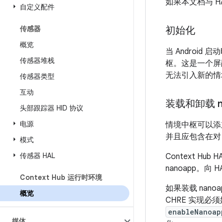
如果本文档与 H
自定义配件
传感器
初始化
概览
当 Android 启
传感器堆栈
枢。这是一个屏
无法引入新的情
传感器类型
互动
装载和卸载 n
头部跟踪器 HID 协议
电源
情境中枢可以添加
并且应包含在
模式
传感器 HAL
Context Hu
nanoapp。向
Context Hub 运行时环境
如果装载 nan
概览
CHRE 实现必
enableNanoap
媒体