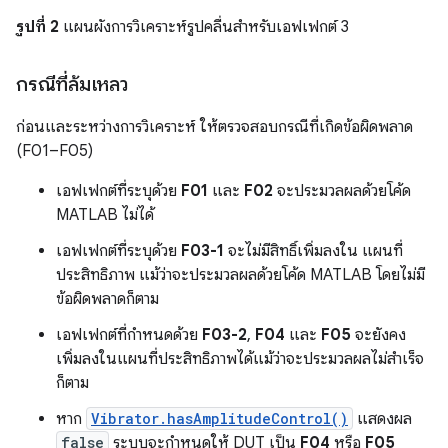
รูปที่ 2
แผนผังการวิเคราะห์รูปคลื่นสำหรับเอฟเฟกต์ 3
กรณีที่ล้มเหลว
ก่อนและระหว่างการวิเคราะห์ ให้ตรวจสอบกรณีที่เกิดข้อผิดพลาด
(F01–F05)
เอฟเฟกต์ที่ระบุด้วย
F01
และ
F02
จะประมวลผลด้วยโค้ด
MATLAB ไม่ได้
เอฟเฟกต์ที่ระบุด้วย
F03-1
จะไม่มีสิทธิ์เพิ่มลงใน แผนที่
ประสิทธิภาพ แม้ว่าจะประมวลผลด้วยโค้ด MATLAB โดยไม่มี
ข้อผิดพลาดก็ตาม
เอฟเฟกต์ที่กำหนดด้วย
F03-2
,
F04
และ
F05
จะยังคง
เพิ่มลงในแผนที่ประสิทธิภาพได้แม้ว่าจะประมวลผลไม่สำเร็จ
ก็ตาม
หาก
Vibrator.hasAmplitudeControl()
แสดงผล
false
ระบบจะกำหนดให้ DUT เป็น
F04
หรือ
F05