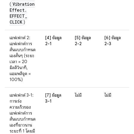
Vibration
(
Effect
.
EFFECT
_
CLICK
)
เอฟเฟกต์ 2:
[4] ข้อมูล
[5] ข้อมูล
[6] ข้อมูล
เอฟเฟกต์การ
2-1
2-2
2-3
สั่นแบบกำหนด
เองสั้นๆ (ระยะ
เวลา = 20
มิลลิวินาที,
แอมพลิจูด =
100%)
เอฟเฟกต์ 3-1:
[7] ข้อมูล
ไม่มี
ไม่มี
การเร่ง
3-1
ความเร็วของ
เอฟเฟกต์การ
สั่นแบบกำหนด
เองที่ยาวนาน
ระยะที่ 1 โดยมี