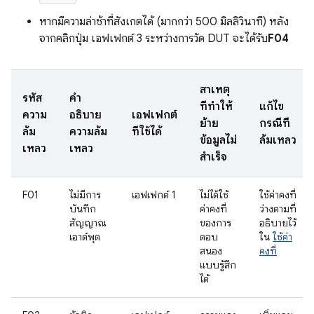
หากมีความล่าช้าที่สังเกตได้ (มากกว่า 500 มิลลิวินาที) หลัง
จากคลิกปุ่ม เอฟเฟกต์ 3 ระหว่างการวัด DUT จะได้รับ
F04
สาเหตุ
รหัส
คำ
ที่ทำให้
แก้ไข
ความ
อธิบาย
เอฟเฟกต์
ย้าย
กรณีที่
ล้ม
ความล้ม
ที่ใช้ได้
ข้อมูลไม่
ล้มเหลว
เหลว
เหลว
สำเร็จ
F01
ไม่มีการ
เอฟเฟกต์ 1
ไม่ได้ใช้
ใช้ค่าคงที่
บันทึก
ค่าคงที่
ว่างตามที่
สัญญาณ
ของการ
อธิบายไว้
เอาต์พุต
ตอบ
ใน
ใช้ค่า
สนอง
คงที่
แบบรู้สึก
ได้