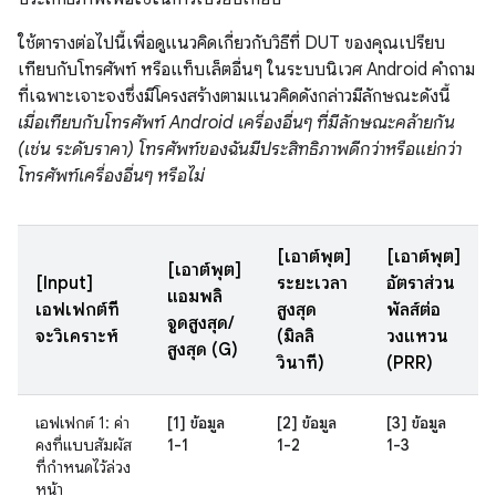
ใช้ตารางต่อไปนี้เพื่อดูแนวคิดเกี่ยวกับวิธีที่ DUT ของคุณเปรียบ
เทียบกับโทรศัพท์ หรือแท็บเล็ตอื่นๆ ในระบบนิเวศ Android คำถาม
ที่เฉพาะเจาะจงซึ่งมีโครงสร้างตามแนวคิดดังกล่าวมีลักษณะดังนี้
เมื่อเทียบกับโทรศัพท์ Android เครื่องอื่นๆ ที่มีลักษณะคล้ายกัน
(เช่น ระดับราคา) โทรศัพท์ของฉันมีประสิทธิภาพดีกว่าหรือแย่กว่า
โทรศัพท์เครื่องอื่นๆ หรือไม่
[เอาต์พุต]
[เอาต์พุต]
[เอาต์พุต]
[Input]
ระยะเวลา
อัตราส่วน
แอมพลิ
เอฟเฟกต์ที่
สูงสุด
พัลส์ต่อ
จูดสูงสุด/
จะวิเคราะห์
(มิลลิ
วงแหวน
สูงสุด (G)
วินาที)
(PRR)
เอฟเฟกต์ 1: ค่า
[1] ข้อมูล
[2] ข้อมูล
[3] ข้อมูล
คงที่แบบสัมผัส
1-1
1-2
1-3
ที่กำหนดไว้ล่วง
หน้า