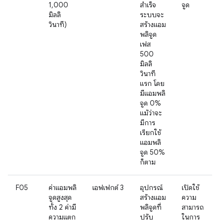
1,000
สำเร็จ
จูด
มิลลิ
ระบบจะ
วินาที)
สร้างแอม
พลิจูด
เฟส
500
มิลลิ
วินาที
แรก โดย
มีแอมพลิ
จูด 0%
แม้ว่าจะ
มีการ
เรียกใช้
แอมพลิ
จูด 50%
ก็ตาม
F05
ค่าแอมพลิ
เอฟเฟกต์ 3
อุปกรณ์
เปิดใช้
จูดสูงสุด
สร้างแอม
ความ
ทั้ง 2 ค่ามี
พลิจูดที่
สามารถ
ความแตก
ปรับ
ในการ