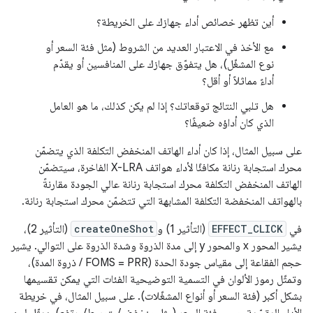
أين تظهر خصائص أداء جهازك على الخريطة؟
مع الأخذ في الاعتبار العديد من الشروط (مثل فئة السعر أو
نوع المشغّل)، هل يتفوّق جهازك على المنافسين أو يقدّم
أداءً مماثلاً أو أقل؟
هل تلبي النتائج توقعاتك؟ إذا لم يكن كذلك، ما هو العامل
الذي كان أداؤه ضعيفًا؟
على سبيل المثال، إذا كان أداء الهاتف المنخفض التكلفة الذي يتضمّن
محرك استجابة رنانة مكافئًا لأداء هواتف X-LRA الفاخرة، سيتضمّن
الهاتف المنخفض التكلفة محرك استجابة رنانة عالي الجودة مقارنةً
بالهواتف المنخفضة التكلفة المشابهة التي تتضمّن محرك استجابة رنانة.
في
EFFECT_CLICK
(التأثير 1) و
createOneShot
(التأثير 2)،
يشير المحور x والمحور y إلى مدة الذروة وشدة الذروة على التوالي. يشير
حجم الفقاعة إلى مقياس جودة الحدة (FOMS = PRR / ذروة المدة)،
وتمثّل رموز الألوان في التسمية التوضيحية الفئات التي يمكن تقسيمها
بشكل أكبر (فئة السعر أو أنواع المشغّلات). على سبيل المثال، في خريطة