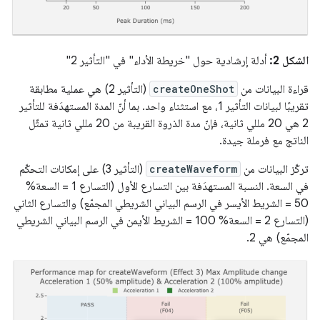
الشكل 2:
أدلة إرشادية حول "خريطة الأداء" في "التأثير 2"
قراءة البيانات من
createOneShot
(التأثير 2) هي عملية مطابقة
تقريبًا لبيانات التأثير 1، مع استثناء واحد. بما أنّ المدة المستهدَفة للتأثير
2 هي 20 مللي ثانية، فإنّ مدة الذروة القريبة من 20 مللي ثانية تمثّل
الناتج مع فرملة جيدة.
تركّز البيانات من
createWaveform
(التأثير 3) على إمكانات التحكّم
في السعة. النسبة المستهدَفة بين التسارع الأول (التسارع 1 = السعة%
50 = الشريط الأيسر في الرسم البياني الشريطي المجمّع) والتسارع الثاني
(التسارع 2 = السعة% 100 = الشريط الأيمن في الرسم البياني الشريطي
المجمّع) هي 2.