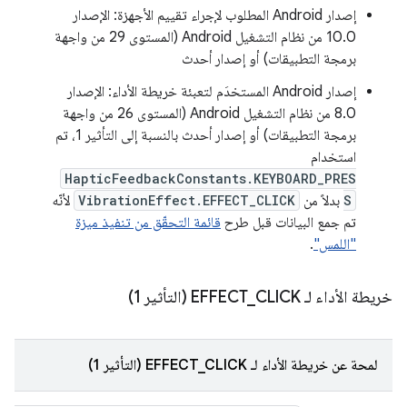
إصدار Android المطلوب لإجراء تقييم الأجهزة: الإصدار
10.0 من نظام التشغيل Android (المستوى 29 من واجهة
برمجة التطبيقات) أو إصدار أحدث
إصدار Android المستخدَم لتعبئة خريطة الأداء: الإصدار
8.0 من نظام التشغيل Android (المستوى 26 من واجهة
برمجة التطبيقات) أو إصدار أحدث بالنسبة إلى التأثير 1، تم
استخدام
HapticFeedbackConstants.KEYBOARD_PRES
S
بدلاً من
VibrationEffect.EFFECT_CLICK
لأنّه
تم جمع البيانات قبل طرح
قائمة التحقّق من تنفيذ ميزة
"اللمس"
.
خريطة الأداء لـ EFFECT
CLICK (التأثير 1)
_
لمحة عن خريطة الأداء لـ EFFECT_CLICK (التأثير 1)