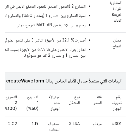
المطلوبة
التسارع 2 (المحور الصادي للعمود المجمّع الأيمن في الرسم البياني)
لقراءة
خريطة
نسبة التسارع بين التسارع 1 (بمقدار 50%) والتسارع 2 (بمقدار 100%): النسبة المستهدفة هي 2.
الأداء
رسم بياني للإشارة من MATLAB كمرجع مرئي
معدّل
أصدرت% 32.1 من الأجهزة التأثير 3 على النحو المتوقّع.
النجاح
بين التسارع 1 والتسارع 2 كما هو متوقّع).
البيانات التي ستملأ جدول الأداء الخاص بدالة createWaveform (التأثير 3)
رقم
فئة
نوع
اجتياز/
التسريع
التسريع
تعريف
السعر
المشغّل
عدم
1
2
الجهاز
اجتياز
(50%)
(100%)
#301
مرتفع
X-LRA
مستوفٍ
1.19
2.02
للمعايير