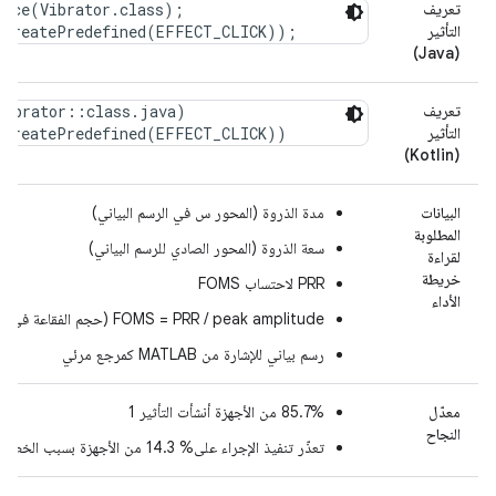
تعريف
ice(Vibrator.class);

التأثير
(Java)
تعريف
Vibrator::class.java)

التأثير
(Kotlin)
البيانات
مدة الذروة (المحور س في الرسم البياني)
المطلوبة
سعة الذروة (المحور الصادي للرسم البياني)
لقراءة
خريطة
PRR لاحتساب FOMS
الأداء
FOMS = PRR / peak amplitude (حجم الفقاعة في الرسم البياني الفقاعي)
رسم بياني للإشارة من MATLAB كمرجع مرئي
معدّل
‫85.7% من الأجهزة أنشأت التأثير 1
النجاح
تعذّر تنفيذ الإجراء على% 14.3 من الأجهزة بسبب الخطأ F01 (لم يتم تنفيذ الثابت اللمسي)