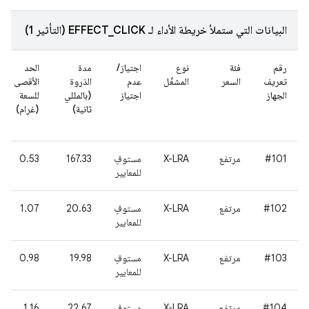
البيانات التي ستملأ خريطة الأداء لـ EFFECT_CLICK (التأثير 1)
رقم
فئة
نوع
اجتياز/
مدة
الحد
تعريف
السعر
المشغّل
عدم
الذروة
الأقصى
الجهاز
اجتياز
(بالمللي
للسعة
ثانية)
(غرام)
#101
مرتفع
X-LRA
مستوفٍ
167.33
0.53
للمعايير
#102
مرتفع
X-LRA
مستوفٍ
20.63
1.07
للمعايير
#103
مرتفع
X-LRA
مستوفٍ
19.98
0.98
للمعايير
#104
مرتفع
X-LRA
مستوفٍ
22.67
1.16