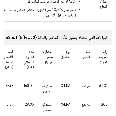
معدّل
89.3% من الأجهزة عرضت التأثير 2
النجاح
إدراكها من قِبل الإنسان)
البيانات التي ستملأ جدول الأداء الخاص بالدالة createOneShot (Effect 2)
رقم
فئة
نوع
اجتياز/
مدة
الحد
تعريف
السعر
المشغّل
عدم
الذروة
الأقصى
الجهاز
اجتياز
(بالمللي
للسعة
ثانية)
(غرام)
#201
مرتفع
X-LRA
مستوفٍ
168.81
0.98
للمعايير
#202
مرتفع
X-LRA
مستوفٍ
28.35
2.29
للمعايير