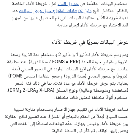
استخدِم البيانات المقدَّمة في
جداول الأداء
لملء خريطة الأداء الخاصة
بالنظام المتكامل. اتّبِع
دليل الإرشادات المقترَح حول عرض البيانات
عند
تعبئة خريطة الأداء. مطابقة البيانات التي تم الحصول عليها من الجهاز
قيد الاختبار مع خريطة الأداء لإجراء مقارنة
عرض البيانات بصريًا في خريطة الأداء
يتم رسم خريطة الأداء للتأثير 1 والتأثير 2 باستخدام مدة الذروة وسعة
الذروة ومقياس جودة الحدة (FOMS = PRR / مدة الذروة). عند مطابقة
بياناتك مع خريطة الأداء، اتّبِع البيانات الواردة في المحور السيني (مدة
الذروة) والمحور الصادي (سعة الذروة) وحجم الفقاعة (مقياس FOMS)
بعناية. يتم عرض خريطة الأداء مع عدة فئات، بما في ذلك فئة السعر
(منخفضة ومتوسطة وعالية) ونوع المشغّل (X-LRA وZ-LRA وERM).
استخدِم ألوانًا مختلفة لتمثيل فئات مختلفة.
تساعد خريطة الأداء في تقييم جهاز الاختبار باستخدام مقارنة نسبية
حسب السياق (بدلاً من الحكم بالنجاح أو الفشل). عند تفسير نتائج المقارنة
بين خريطة الأداء وقياس جهازك، حدِّد توقعاتك استنادًا إلى الفئات التي
ينتمي إليها الهاتف، ثم فكِّر في الأسئلة التالية: