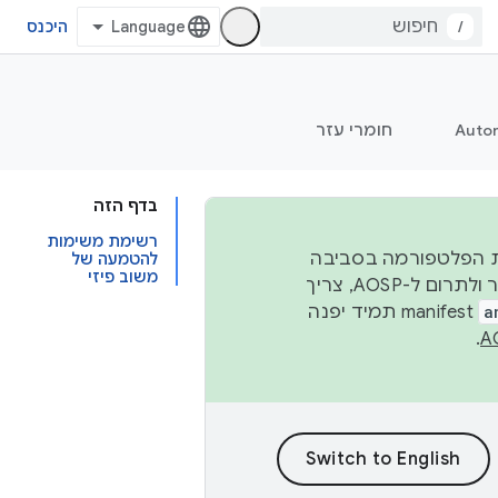
/
היכנס
Auto
חומרי עזר
בדף הזה
רשימת משימות
 יציבות הפלטפורמה בסביבה
להטמעה של
משוב פיזי
העסקית, נפרסם קוד מקור ב-AOSP ברבעון השני וברבעון הרביעי. כדי ליצור ולתרום ל-AOSP, צריך
a
manifest תמיד יפנה
.