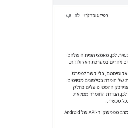
המידע עזר לך?
שיר. לכן, מאמצי הפיתוח שלהם
ם אחרים במערכת האקולוגית.
וני Android באקוסיסטם, בלי קשר למפרט
ת של חומרה בטלפונים מסוימים
ת שהוגדרו על ידי מפתחי האפליקציה. לכן, אם ממשקי ה-API של הפידבק ההפטי פועלים בחלק
עקבית. לכן, הגדרת החומרה ממלאת
כל
מכשיר.
בדף הזה מופיעה רשימת משימות מפורטת להגדרת תאימות חומרה כדי להפיק את המרב מממשקי ה-API של Android