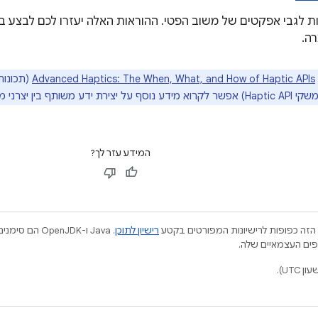
ת לגבי אפקטים של משוב הפטי. ההוראות האלה יעזרו לכם לבצע ב
ה.
Advanced Haptics: The When, What, and How of Haptic APIs
(תכונות
 יצרני מכשירים ומפתחים.
המידע עזר לך?
הזה כפופות לרישיונות המפורטים בקטע
רישיון לתוכן
.‏ Java ו-JDK