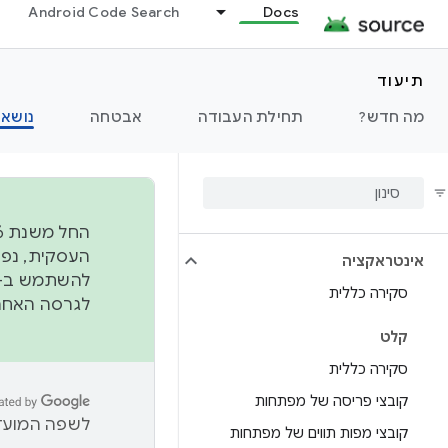
Android Code Search
Docs
נתונים
תיעוד
תצוגה
מה חדש?
תחילת העבודה
אבטחה
נושאי
גופנים
גרפיקה
אינטראקציה
להשתמש ב-
סקירה כללית
לגרסה האחרונה שנדחפה 
קלט
סקירה כללית
קובצי פריסה של מפתחות
לשפה המועדפ
קובצי מפות תווים של מפתחות