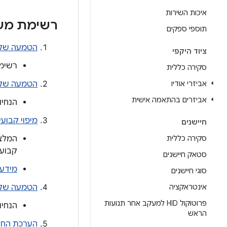
איכות השירות
רשימת משי
תוספי ספקים
הטמעה של 
ציוד היקפי
רשימה
סקירה כללית
אביזרי אודיו
הטמעה של 
אביזרים בהתאמה אישית
הנחיו
מיפוי קבועים בין AL
חיישנים
סקירה כללית
המלצות ל
קבועים של HAL, שמט
סטאק חיישנים
מידע 
סוגי חיישנים
אינטראקציה
הטמעה של א
פרוטוקול HID למעקב אחר תנועות
הנחיו
הראש
הערכת החו