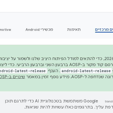
ם מרכזיים
תאימות
מכשירי Android
motive
החל משנת 2026, כדי להתאים למודל הפיתוח היציב שלנו ולשמור על
android-latest-release
. הענף
ndroid-latest-release
ל-AOSP. מידע נוסף זמין במאמר
שינויים ב-AOSP
‫Google משתמשת בטכנולוגיית AI כדי לתרגם תוכן
ת עליך. בתרגומים כאלו עשויות להיות שגיאות.