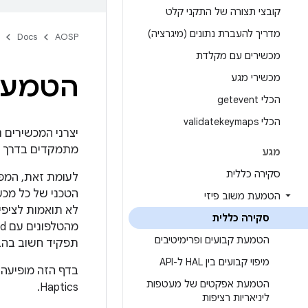
קובצי תצורה של התקני קלט
מדריך להעברת נתונים (מיגרציה)
Docs
AOSP
מכשירים עם מקלדת
הטמעת 
מכשירי מגע
הכלי getevent
הכלי validatekeymaps
יצרני המכשירים 
מתמקדים בדרך כ
מגע
סקירה כללית
לעומת זאת, המפ
הטכני של כל מכש
הטמעת משוב פיזי
סקירה כללית
הטמעת קבועים ופרימיטיבים
תפקיד חשוב בהבטחה שיצר
מיפוי קבועים בין HAL ל-API
הטמעת אפקטים של מעטפות
Haptics.
ליניאריות רציפות