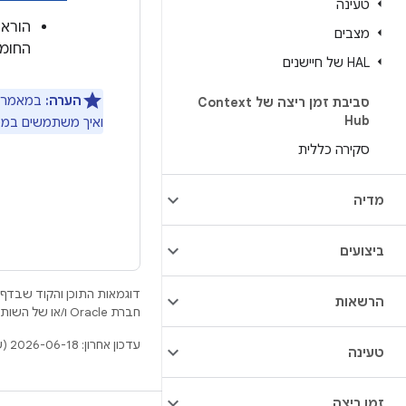
טעינה
הוראו
מצבים
החומר
HAL של חיישנים
הערה:
במאמר
סביבת זמן ריצה של Context
Hub
ואיך משתמשים בממשקי Haptic API) אפשר לקרוא מידע נוסף על יצירת ידע משותף בין
סקירה כללית
מדיה
ביצועים
דוגמאות התוכן והקוד שבדף 
הרשאות
חברת Oracle ו/או של השותפים העצמאיים שלה.
עדכון אחרון: 2026-06-18 (שעון UTC).
טעינה
זמן ריצה