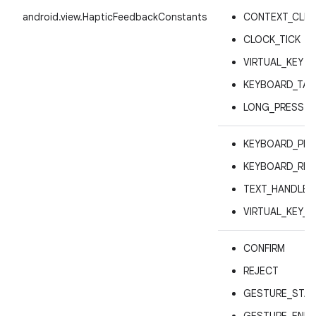
android.view.HapticFeedbackConstants
CONTEXT_CLIC
CLOCK_TICK
VIRTUAL_KEY
KEYBOARD_TAP
LONG_PRESS
KEYBOARD_PRE
KEYBOARD_REL
TEXT_HANDLE
VIRTUAL_KEY_R
CONFIRM
REJECT
GESTURE_STA
GESTURE_END