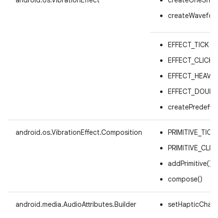
createWavefor
EFFECT_TICK
EFFECT_CLICK
EFFECT_HEAVY_
EFFECT_DOUBL
createPredefin
android.os.VibrationEffect.Composition
PRIMITIVE_TICK
PRIMITIVE_CLIC
addPrimitive()
compose()
android.media.AudioAttributes.Builder
setHapticChann