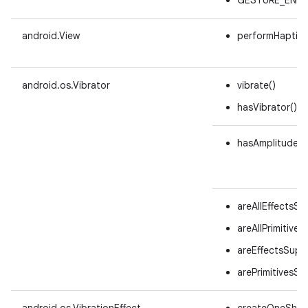
android.View
performHaptic
android.os.Vibrator
vibrate()
hasVibrator()
hasAmplitudeCo
areAllEffectsSu
areAllPrimitive
areEffectsSupp
arePrimitivesSu
android.os.VibrationEffect
createOneShot