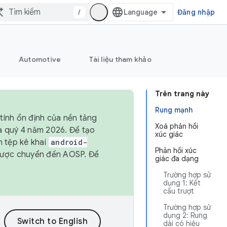
/
Đăng nhập
Automotive
Tài liệu tham khảo
Trên trang này
Rung mạnh
tính ổn định của nền tảng
Xoá phản hồi
và quý 4 năm 2026. Để tạo
xúc giác
h tệp kê khai
android-
Phản hồi xúc
được chuyển đến AOSP. Để
giác đa dạng
Trường hợp sử
dụng 1: Kết
cấu trượt
Trường hợp sử
dụng 2: Rung
dài có hiệu