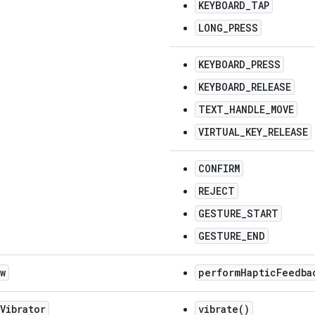
KEYBOARD_TAP
LONG_PRESS
KEYBOARD_PRESS
KEYBOARD_RELEASE
TEXT_HANDLE_MOVE
VIRTUAL_KEY_RELEASE
CONFIRM
REJECT
GESTURE_START
GESTURE_END
w
performHapticFeedba
Vibrator
vibrate()