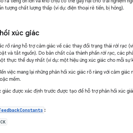
o ra tiếng ồn lớn và khó chịu có thể gây hại cho trải nghiệm n
n tượng chất lượng thấp (ví dụ: điện thoại rẻ tiền, bị hỏng).
hồi xúc giác
ác rõ ràng
hỗ trợ cảm giác về các thay đổi trạng thái
rời rạc
(v
 bật và tắt nguồn). Do bản chất của thành phần
rời rạc
, các ph
ột thực thể duy nhất (ví dụ: một hiệu ứng xúc giác cho mỗi sự k
ến việc mang lại những phản hồi xúc giác rõ ràng với cảm giác
hoặc mềm.
 giác được xác định trước được tạo để hỗ trợ phản hồi xúc gi
FeedbackConstants
:
ICK