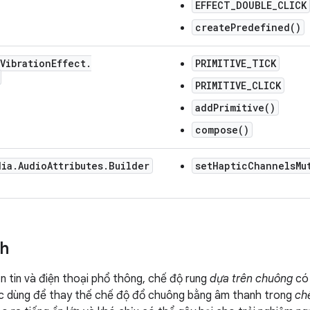
EFFECT_DOUBLE_CLICK
createPredefined()
Vibration
Effect
.
PRIMITIVE_TICK
PRIMITIVE_CLICK
addPrimitive()
compose()
dia
.
Audio
Attributes
.
Builder
setHapticChannelsMu
h
n tin và điện thoại phổ thông, chế độ rung
dựa trên chuông
có 
ợc dùng để thay thế chế độ đổ chuông bằng âm thanh trong
ch