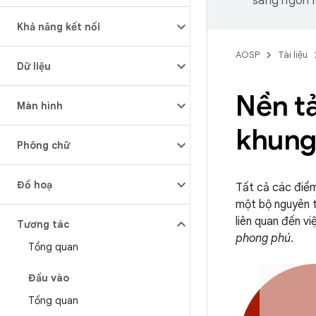
sang ngôn n
Khả năng kết nối
AOSP
Tài liệu
Dữ liệu
Nền t
Màn hình
khung
Phông chữ
Đồ hoạ
Tất cả các điểm
một bộ nguyên t
liên quan đến v
Tương tác
phong phú
.
Tổng quan
Đầu vào
Tổng quan