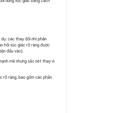
gười dùng xúc giác bằng cách
í dụ: các thay đổi nhị phân
ản hồi xúc giác rõ ràng được
iện đầu vào).
 mạnh mẽ nhưng sắc nét thay vì
ác rõ ràng, bao gồm các phần