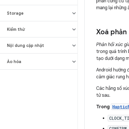
phần cứng cũ tạ
mang lại những ấ
Storage
Kiểm thử
Xoá phản 
Phản hồi xúc gi
Nội dung cập nhật
trong quá trình
tạo dưới dạng m
Ảo hóa
Android hướng đ
cảm giác rung 
Các hằng số xúc
tử sau.
Trong
Haptic
CLOCK_T
CONFIRM