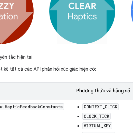
ên tắc hiện tại.
t kê tất cả các API phản hồi xúc giác hiện có:
Phương thức và hằng số
w
.
Haptic
Feedback
Constants
CONTEXT_CLICK
CLOCK_TICK
VIRTUAL_KEY