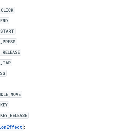
_CLICK
_END
_START
D_PRESS
_RELEASE
D_TAP
ESS
NDLE_MOVE
_KEY
KEY_RELEASE
ionEffect
: