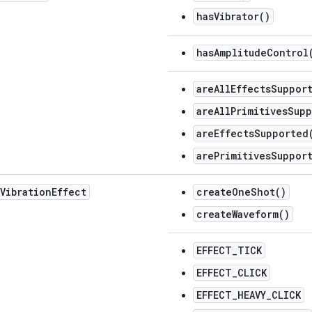
hasVibrator()
hasAmplitudeControl
areAllEffectsSuppor
areAllPrimitivesSup
areEffectsSupported
arePrimitivesSuppor
Vibration
Effect
createOneShot()
createWaveform()
EFFECT_TICK
EFFECT_CLICK
EFFECT_HEAVY_CLICK