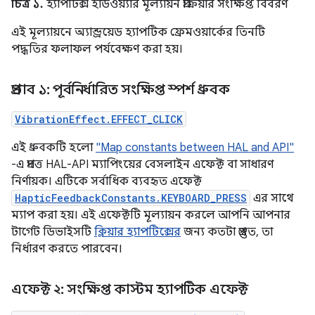
চিত্র ১.
হ্যাপটিক্স হার্ডওয়্যার মূল্যায়ন প্রক্রিয়ার সংক্ষিপ্ত বিবরণ
এই মূল্যায়নে অ্যান্ড্রয়েড হ্যাপটিক ফ্রেমওয়ার্কের তিনটি
পদ্ধতির ফলাফল পর্যবেক্ষণ করা হয়।
প্রভাব ১: পূর্বনির্ধারিত সংক্ষিপ্ত স্পর্শ ধ্রুবক
VibrationEffect.EFFECT_CLICK
এই ধ্রুবকটি হলো
"Map constants between HAL and API"
-এ প্রদত্ত HAL-API ম্যাপিংয়ের বেসলাইন এফেক্ট বা সাধারণ
নির্ণায়ক। এটিকে সর্বাধিক ব্যবহৃত এফেক্ট
HapticFeedbackConstants.KEYBOARD_PRESS
এর সাথে
ম্যাপ করা হয়। এই এফেক্টটি মূল্যায়ন করলে আপনি আপনার
টার্গেট ডিভাইসটি
ক্লিয়ার হ্যাপটিক্সের
জন্য কতটা প্রস্তুত, তা
নির্ধারণ করতে পারবেন।
এফেক্ট ২: সংক্ষিপ্ত কাস্টম হ্যাপটিক এফেক্ট