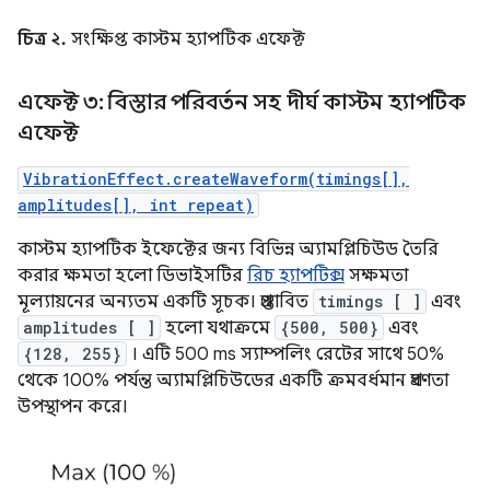
চিত্র ২.
সংক্ষিপ্ত কাস্টম হ্যাপটিক এফেক্ট
এফেক্ট ৩: বিস্তার পরিবর্তন সহ দীর্ঘ কাস্টম হ্যাপটিক
এফেক্ট
VibrationEffect.createWaveform(timings[],
amplitudes[], int repeat)
কাস্টম হ্যাপটিক ইফেক্টের জন্য বিভিন্ন অ্যামপ্লিচিউড তৈরি
করার ক্ষমতা হলো ডিভাইসটির
রিচ হ্যাপটিক্স
সক্ষমতা
মূল্যায়নের অন্যতম একটি সূচক। প্রস্তাবিত
timings [ ]
এবং
amplitudes [ ]
হলো যথাক্রমে
{500, 500}
এবং
{128, 255}
। এটি 500 ms স্যাম্পলিং রেটের সাথে 50%
থেকে 100% পর্যন্ত অ্যামপ্লিচিউডের একটি ক্রমবর্ধমান প্রবণতা
উপস্থাপন করে।