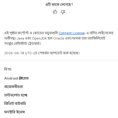
এটি কাজে লেগেছে?
এই পৃষ্ঠার কন্টেন্ট ও কোডের নমুনাগুলি
Content License
-এ বর্ণিত লাইসেন্সের
অধীনস্থ। Java এবং OpenJDK হল Oracle এবং/অথবা তার অ্যাফিলিয়েট
সংস্থার রেজিস্টার্ড ট্রেডমার্ক।
2026-06-18 UTC-তে শেষবার আপডেট করা হয়েছে।
বিল্ড
Android স্টোরেজ
প্রয়োজনীয়তা
ডাউনলোড হচ্ছে
প্রিভিউ বাইনারি
ফ্যাক্টরি ইমেজ