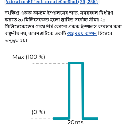
VibrationEffect.createOneShot(20,255)
সংক্ষিপ্ত একক কাস্টম ইম্পালসের জন্য, সময়কাল নির্ধারণ
করতে ২০ মিলিসেকেন্ড হলো প্রস্তাবিত সর্বোচ্চ সীমা। ২০
মিলিসেকেন্ডের চেয়ে দীর্ঘ কোনো একক ইম্পালস ব্যবহার করা
বাঞ্ছনীয় নয়, কারণ এটিকে একটি
গুঞ্জনময় কম্পন
হিসেবে
অনুভূত হয়।