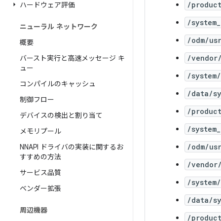
/produc
ハードウェア評価
/system
ニューラル ネットワーク
/odm/us
概要
/vendor
バースト実行と高速メッセージ キ
ュー
/system
コンパイルのキャッシュ
/data/s
制御フロー
/produc
デバイスの検出と割り当て
/system
メモリプール
/odm/us
NNAPI ドライバの実装に関するお
すすめの方法
/vendor
サービス品質
/system
ベンダー拡張
/data/s
周辺機器
/produc