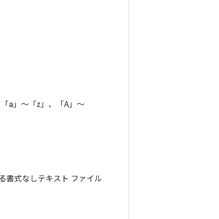
「a」～「z」、「A」～
る書式なしテキスト ファイル