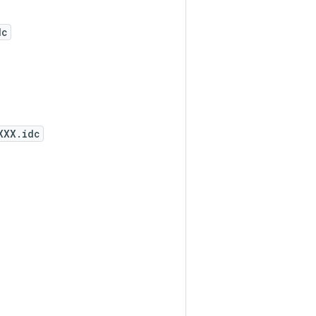
dc
XXX.idc