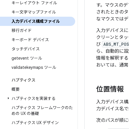
キーレイアウト ファイル
す。マウスのデ
されたときのタ
キー文字マップファイル
なマウスではデ
入力デバイス構成ファイル
入力デバイスに
移行ガイド
クリーンとタッ
キーボード デバイス
び
ABS_MT_POS
タッチデバイス
ら、自動的に設
情報を解釈する
getevent ツール
おいては、通常は
validatekeymaps ツール
ハプティクス
位置情報
概要
ハプティクスを実装する
入力デバイス構成
ハプティクス フレームワークのた
力デバイス名で
めの UX の基礎
次のパスが順に
ハプティクス UX デザイン