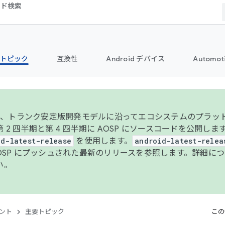
コード検索
トピック
互換性
Android デバイス
Automot
年より、トランク安定版開発モデルに沿ってエコシステムのプラ
 2 四半期と第 4 四半期に AOSP にソースコードを公開しま
id-latest-release
を使用します。
android-latest-relea
AOSP にプッシュされた最新のリリースを参照します。詳細に
い。
ント
主要トピック
この