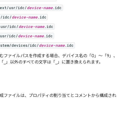
ext/usr/idc/
device-name
.idc
r/idc/
device-name
.idc
/usr/idc/
device-name
.idc
usr/idc/
device-name
.idc
ystem/devices/idc/
device-name
.idc
むファイルパスを作成する場合、デバイス名の「0」～「9」、
、「_」以外のすべての文字は「_」に置き換えられます。
成ファイルは、プロパティの割り当てとコメントから構成され