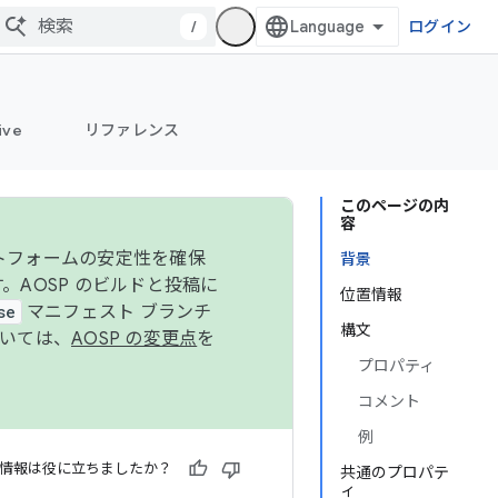
/
ログイン
ive
リファレンス
このページの内
容
ットフォームの安定性を確保
背景
す。AOSP のビルドと投稿に
位置情報
se
マニフェスト ブランチ
構文
ついては、
AOSP の変更点
を
プロパティ
コメント
例
情報は役に立ちましたか？
共通のプロパテ
ィ