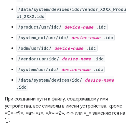
/data/system/devices/idc/Vendor_XXXX_Produ
ct_XXXX.idc
/product/usr/idc/
device-name
.idc
/system_ext/usr/idc/
device-name
.idc
/odm/usr/idc/
device-name
.idc
/vendor/usr/idc/
device-name
.idc
/system/usr/idc/
device-name
.idc
/data/system/devices/idc/
device-name
.idc
При создании пути к файлу, содержащему имя
устройства, все символы в имени устройства, кроме
«0»-«9», «a»-«z», «A»-«Z», «-» или «_» заменяются на
'_'.